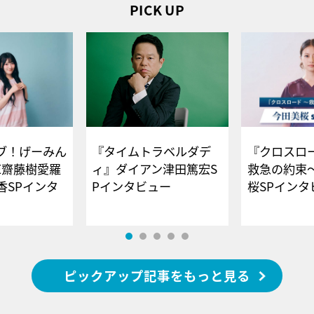
PICK UP
ブ！げーみん
『タイムトラベルダデ
『クロスロー
E齋藤樹愛羅
ィ』ダイアン津田篤宏S
救急の約束
香SPインタ
Pインタビュー
桜SPイ
ピックアップ記事をもっと見る