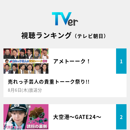
視聴ランキング
（テレビ朝日）
アメトーーク！
1
売れっ子芸人の貴重トーーク祭り!!
8月6日(木)放送分
大空港～GATE24～
2