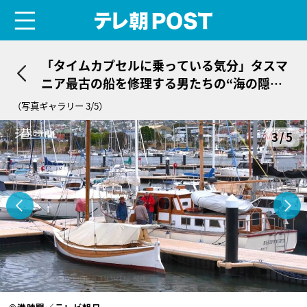
menu
テレ朝POST
「タイムカプセルに乗っている気分」タスマ
ニア最古の船を修理する男たちの“海の隠れ
家”。
（写真ギャラリー 3/5）
3/5