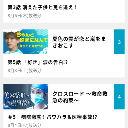
第3話 消えた子供と兎を追え！
8月6日(木)放送分
夏色の雲が恋と嵐をま
3
きおこす
第5話 「好き」涙の告白!?
8月8日(土)放送分
クロスロード ～救命救
4
急の約束～
＃5 病院激震！パワハラ＆医療事故!?
8月4日(火)放送分