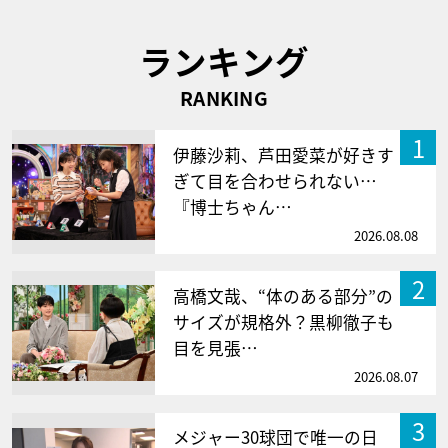
ランキング
RANKING
1
伊藤沙莉、芦田愛菜が好きす
ぎて目を合わせられない…
『博士ちゃん…
2026.08.08
2
高橋文哉、“体のある部分”の
サイズが規格外？黒柳徹子も
目を見張…
2026.08.07
3
メジャー30球団で唯一の日