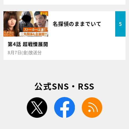
名探偵のままでいて
5
第4話 超戦慄展開
8月7日(金)放送分
公式SNS・RSS
twitter
facebook
rss