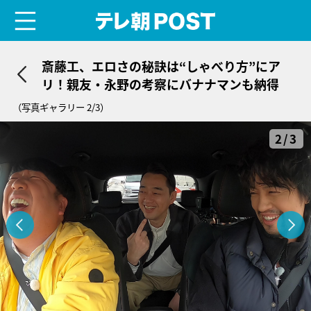
menu
テレ朝POST
斎藤工、エロさの秘訣は“しゃべり方”にア
リ！親友・永野の考察にバナナマンも納得
（写真ギャラリー 2/3）
2/3