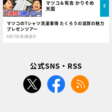
マツコ＆有吉 かりそめ
5
天国
マツコのTシャツ洗濯事情 たくろうの滋賀の魅力
プレゼンツアー
8月7日(金)放送分
公式SNS・RSS
twitter
facebook
rss