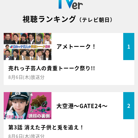
視聴ランキング
（テレビ朝日）
アメトーーク！
1
売れっ子芸人の貴重トーーク祭り!!
8月6日(木)放送分
大空港～GATE24～
2
第3話 消えた子供と兎を追え！
8月6日(木)放送分