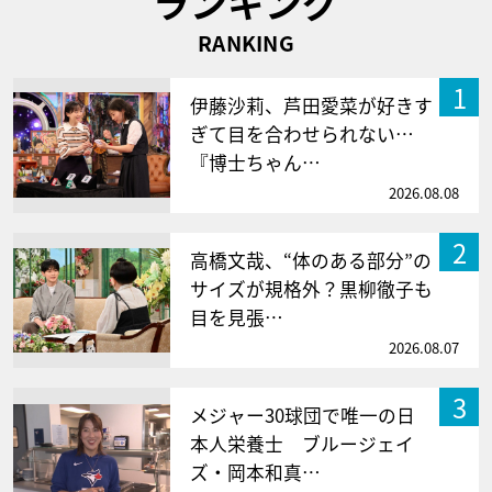
ランキング
RANKING
1
伊藤沙莉、芦田愛菜が好きす
ぎて目を合わせられない…
『博士ちゃん…
2026.08.08
2
高橋文哉、“体のある部分”の
サイズが規格外？黒柳徹子も
目を見張…
2026.08.07
3
メジャー30球団で唯一の日
本人栄養士 ブルージェイ
ズ・岡本和真…