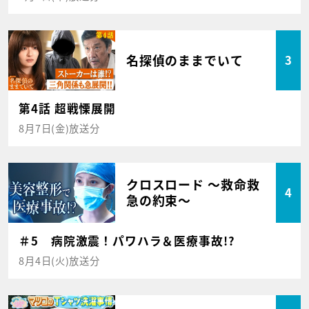
名探偵のままでいて
3
第4話 超戦慄展開
8月7日(金)放送分
クロスロード ～救命救
4
急の約束～
＃5 病院激震！パワハラ＆医療事故!?
8月4日(火)放送分