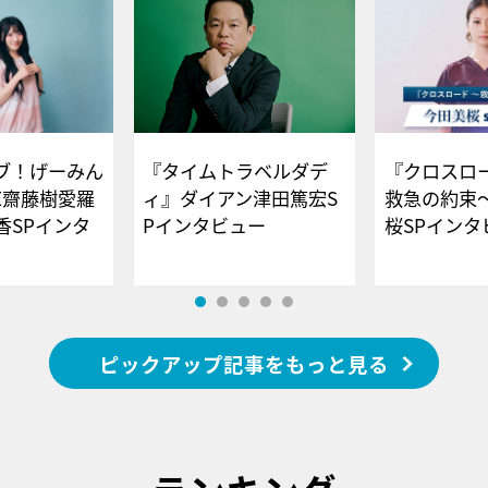
ブ！げーみん
『タイムトラベルダデ
『クロスロー
E齋藤樹愛羅
ィ』ダイアン津田篤宏S
救急の約束
香SPインタ
Pインタビュー
桜SPイ
ピックアップ記事をもっと見る