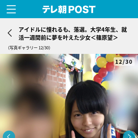
menu
テレ朝POST
アイドルに憧れるも、落選。大学4年生、就
活一週間前に夢を叶えた少女＜篠原望＞
（写真ギャラリー 12/30）
12/30