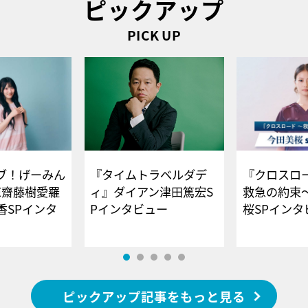
ピックアップ
PICK UP
ブ！げーみん
『タイムトラベルダデ
『クロスロー
E齋藤樹愛羅
ィ』ダイアン津田篤宏S
救急の約束
香SPインタ
Pインタビュー
桜SPイ
ピックアップ記事をもっと見る