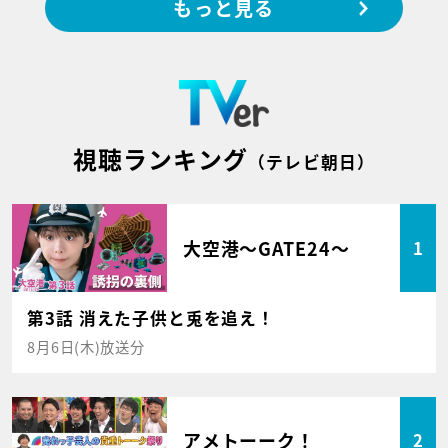
もっと見る
視聴ランキング
（テレビ朝日）
大空港～GATE24～
1
第3話 消えた子供と兎を追え！
8月6日(木)放送分
アメトーーク！
2