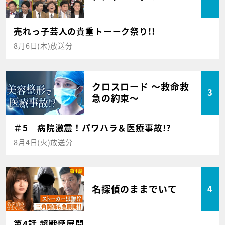
売れっ子芸人の貴重トーーク祭り!!
8月6日(木)放送分
クロスロード ～救命救
3
急の約束～
＃5 病院激震！パワハラ＆医療事故!?
8月4日(火)放送分
名探偵のままでいて
4
第4話 超戦慄展開