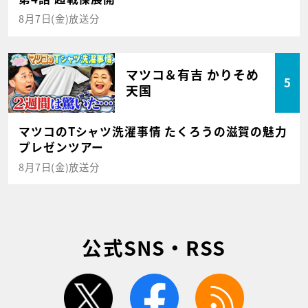
8月7日(金)放送分
マツコ＆有吉 かりそめ
5
天国
マツコのTシャツ洗濯事情 たくろうの滋賀の魅力
プレゼンツアー
8月7日(金)放送分
公式SNS・RSS
twitter
facebook
rss