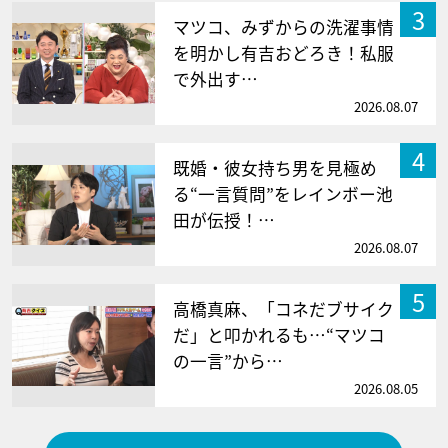
3
マツコ、みずからの洗濯事情
を明かし有吉おどろき！私服
で外出す…
2026.08.07
4
既婚・彼女持ち男を見極め
る“一言質問”をレインボー池
田が伝授！…
2026.08.07
5
高橋真麻、「コネだブサイク
だ」と叩かれるも…“マツコ
の一言”から…
2026.08.05