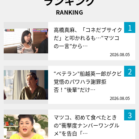
ランキング
RANKING
1
高橋真麻、「コネだブサイク
だ」と叩かれるも…“マツコ
の一言”から…
2026.08.05
2
“ベテラン”船越英一郎がクビ
覚悟のパワハラ謝罪拒
否！“後輩”だけ…
2026.08.05
3
マツコ、初めて食べたとき
の“衝撃度ナンバーワングル
メ”を告白「…