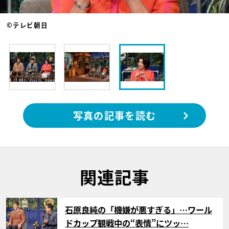
©テレビ朝日
写真の記事を読む
関連記事
サムネイル
石原良純の「機嫌が悪すぎる」…ワール
ドカップ観戦中の“表情”にツッ…