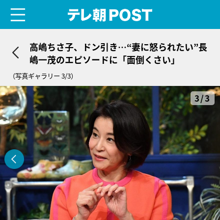
menu
テレ朝POST
高嶋ちさ子、ドン引き…“妻に怒られたい”長
嶋一茂のエピソードに「面倒くさい」
（写真ギャラリー 3/3）
3/3