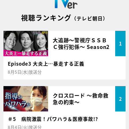
視聴ランキング
（テレビ朝日）
大追跡～警視庁ＳＳＢ
1
Ｃ強行犯係～ Season2
Episode3 大炎上…暴走する正義
8月5日(水)放送分
クロスロード ～救命救
2
急の約束～
＃5 病院激震！パワハラ＆医療事故!?
8月4日(火)放送分