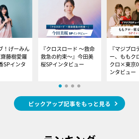
ブ！げーみん
『クロスロード ～救命
『マジプロ
E齋藤樹愛羅
救急の約束～』今田美
ー、ももク
香SPインタ
桜SPインタビュー
クロ×東京0
ンタビュー
ピックアップ記事をもっと見る