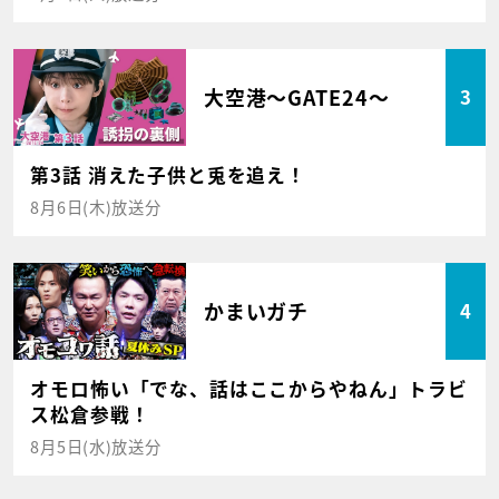
大空港～GATE24～
3
第3話 消えた子供と兎を追え！
8月6日(木)放送分
かまいガチ
4
オモロ怖い「でな、話はここからやねん」トラビ
ス松倉参戦！
8月5日(水)放送分