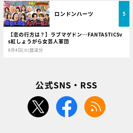
ロンドンハーツ
5
【恋の行方は？】ラブマゲドン…FANTASTICSv
s紅しょうがら女芸人軍団
8月4日(火)放送分
公式SNS・RSS
twitter
facebook
rss