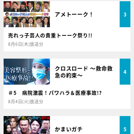
アメトーーク！
3
売れっ子芸人の貴重トーーク祭り!!
8月6日(木)放送分
クロスロード ～救命救
4
急の約束～
＃5 病院激震！パワハラ＆医療事故!?
8月4日(火)放送分
かまいガチ
5