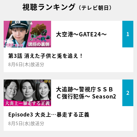
視聴ランキング
（テレビ朝日）
大空港～GATE24～
1
第3話 消えた子供と兎を追え！
8月6日(木)放送分
大追跡～警視庁ＳＳＢ
2
Ｃ強行犯係～ Season2
Episode3 大炎上…暴走する正義
8月5日(水)放送分