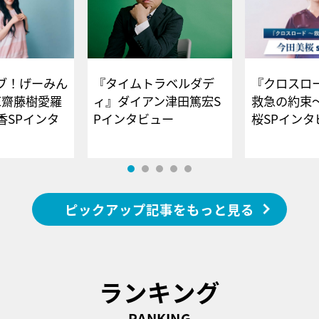
ブ！げーみん
『タイムトラベルダデ
『クロスロー
E齋藤樹愛羅
ィ』ダイアン津田篤宏S
救急の約束
香SPインタ
Pインタビュー
桜SPイ
ピックアップ記事をもっと見る
ランキング
RANKING