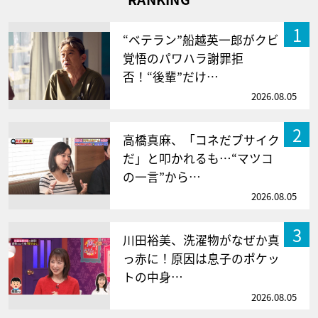
1
“ベテラン”船越英一郎がクビ
覚悟のパワハラ謝罪拒
否！“後輩”だけ…
2026.08.05
2
高橋真麻、「コネだブサイク
だ」と叩かれるも…“マツコ
の一言”から…
2026.08.05
3
川田裕美、洗濯物がなぜか真
っ赤に！原因は息子のポケッ
トの中身…
2026.08.05