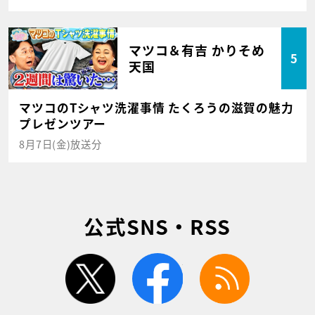
マツコ＆有吉 かりそめ
5
天国
マツコのTシャツ洗濯事情 たくろうの滋賀の魅力
プレゼンツアー
8月7日(金)放送分
公式SNS・RSS
twitter
facebook
rss