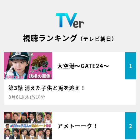
視聴ランキング
（テレビ朝日）
大空港～GATE24～
1
第3話 消えた子供と兎を追え！
8月6日(木)放送分
アメトーーク！
2