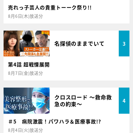
売れっ子芸人の貴重トーーク祭り!!
8月6日(木)放送分
名探偵のままでいて
3
第4話 超戦慄展開
8月7日(金)放送分
クロスロード ～救命救
4
急の約束～
＃5 病院激震！パワハラ＆医療事故!?
8月4日(火)放送分