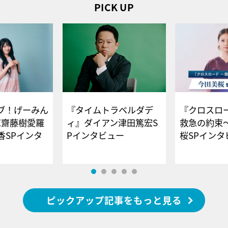
PICK UP
ブ！げーみん
『タイムトラベルダデ
『クロスロー
E齋藤樹愛羅
ィ』ダイアン津田篤宏S
救急の約束
香SPインタ
Pインタビュー
桜SPイ
ピックアップ記事をもっと見る