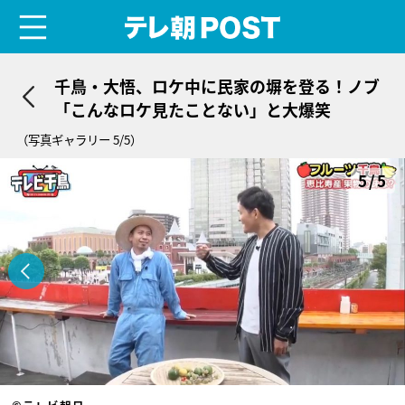
menu
テレ朝POST
千鳥・大悟、ロケ中に民家の塀を登る！ノブ
「こんなロケ見たことない」と大爆笑
（写真ギャラリー 5/5）
5/5