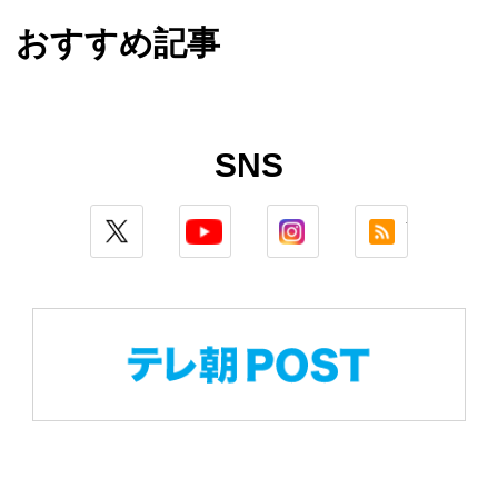
おすすめ記事
SNS
twitter
youtube
instagram
rss