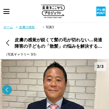
ピックアップ
ホーム
皮膚の感覚が鋭くて髪の毛が切れない…発達障害の子どもの「散髪」の悩みを解決する美容師の挑戦
写真3
皮膚の感覚が鋭くて髪の毛が切れない…発達
twitter
youtube
instagram
rss
障害の子どもの「散髪」の悩みを解決する美
容師の挑戦
（写真ギャラリー 3/3）
3/3