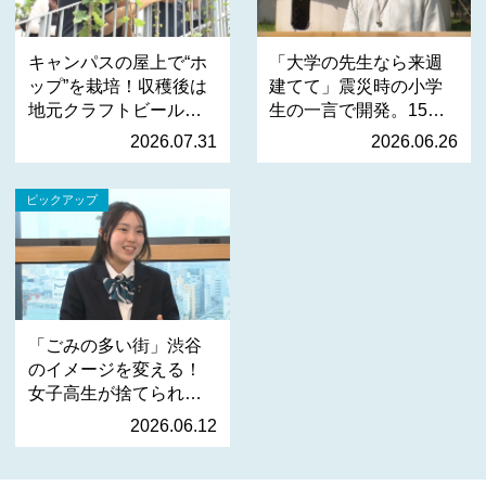
キャンパスの屋上で“ホ
「大学の先生なら来週
ップ”を栽培！収穫後は
建てて」震災時の小学
地元クラフトビールへ
生の一言で開発。15分
…
で…
2026.07.31
2026.06.26
ピックアップ
「ごみの多い街」渋谷
のイメージを変える！
女子高生が捨てられる
服…
2026.06.12