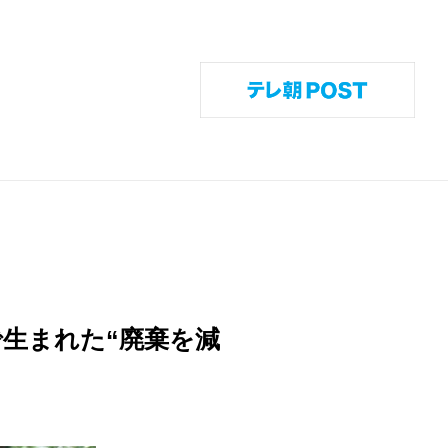
twitter
youtube
instagram
rss
生まれた“廃棄を減