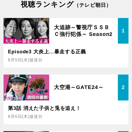
視聴ランキング
（テレビ朝日）
大追跡～警視庁ＳＳＢ
1
Ｃ強行犯係～ Season2
Episode3 大炎上…暴走する正義
8月5日(水)放送分
大空港～GATE24～
2
第3話 消えた子供と兎を追え！
8月6日(木)放送分