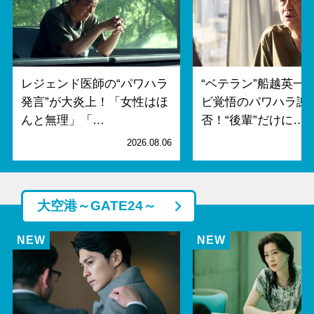
レジェンド医師の“パワハラ
“ベテラン”船越英一
発言”が大炎上！「女性はほ
ビ覚悟のパワハラ謝
んと無理」「…
否！“後輩”だけに…
2026.08.06
2
大空港～GATE24～