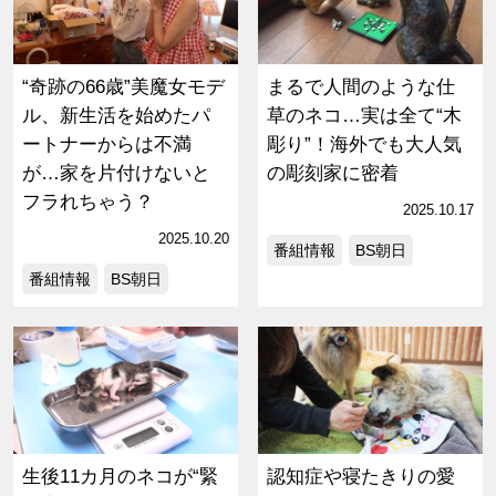
“奇跡の66歳”美魔女モデ
まるで人間のような仕
ル、新生活を始めたパ
草のネコ…実は全て“木
ートナーからは不満
彫り”！海外でも大人気
が…家を片付けないと
の彫刻家に密着
フラれちゃう？
2025.10.17
2025.10.20
番組情報
BS朝日
番組情報
BS朝日
生後11カ月のネコが“緊
認知症や寝たきりの愛