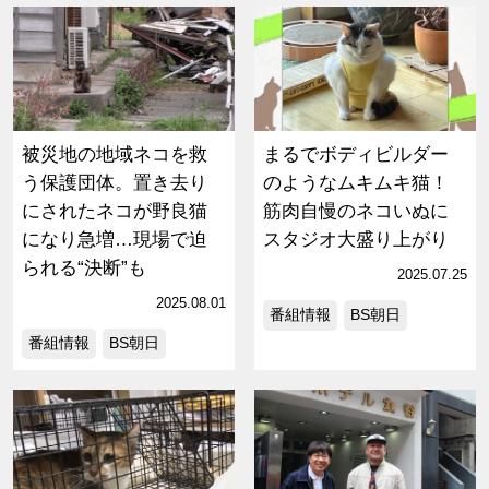
被災地の地域ネコを救
まるでボディビルダー
う保護団体。置き去り
のようなムキムキ猫！
にされたネコが野良猫
筋肉自慢のネコいぬに
になり急増…現場で迫
スタジオ大盛り上がり
られる“決断”も
2025.07.25
2025.08.01
番組情報
BS朝日
番組情報
BS朝日