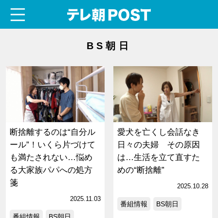
menu
テレ朝POST
BS朝日
断捨離するのは“自分ル
愛犬を亡くし会話なき
ール”！いくら片づけて
日々の夫婦 その原因
も満たされない…悩め
は…生活を立て直すた
る大家族パパへの処方
めの“断捨離”
箋
2025.10.28
2025.11.03
番組情報
BS朝日
番組情報
BS朝日