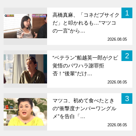
1
高橋真麻、「コネだブサイク
だ」と叩かれるも…“マツコ
の一言”から…
2026.08.05
2
“ベテラン”船越英一郎がクビ
覚悟のパワハラ謝罪拒
否！“後輩”だけ…
2026.08.05
3
マツコ、初めて食べたとき
の“衝撃度ナンバーワングル
メ”を告白「…
2026.08.05