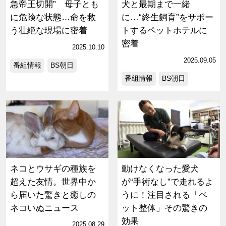
急帝王切開” 母子とも
犬と最期まで一緒
に危険な状態…命を救
に…“終生飼育”をサポー
う壮絶な現場に密着
トするペットホテルに
密着
2025.10.10
2025.09.05
番組情報
BS朝日
番組情報
BS朝日
ネコとウサギの種族を
動けなくなった愛犬
超えた友情。世界中か
が“手術なし”で走れるよ
ら届いた驚きと癒しの
うに！注目される「ペ
ネコいぬニュース
ット整体」その驚きの
効果
2025.08.29