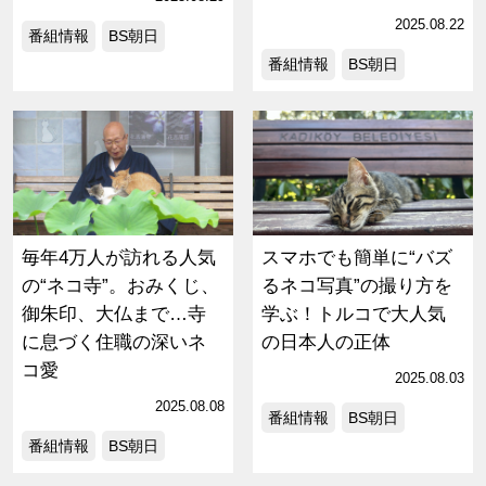
2025.08.22
番組情報
BS朝日
番組情報
BS朝日
毎年4万人が訪れる人気
スマホでも簡単に“バズ
の“ネコ寺”。おみくじ、
るネコ写真”の撮り方を
御朱印、大仏まで…寺
学ぶ！トルコで大人気
に息づく住職の深いネ
の日本人の正体
コ愛
2025.08.03
2025.08.08
番組情報
BS朝日
番組情報
BS朝日