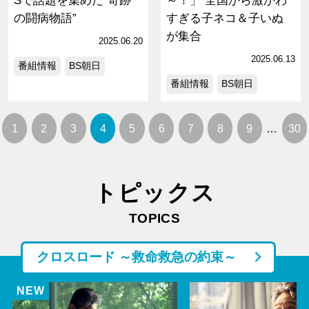
Sで話題を集めた“奇跡
～！」 全国から激かわ
の闘病物語”
すぎる子ネコ＆子いぬ
が集合
2025.06.20
2025.06.13
番組情報
BS朝日
番組情報
BS朝日
1
2
3
4
5
6
7
8
9
…
30
トピックス
TOPICS
クロスロード ～救命救急の約束～