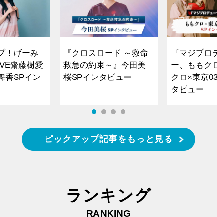
ブ！げーみ
『クロスロード ～救命
『マジプロ
VE齋藤樹愛
救急の約束～』今田美
ー、ももク
舞香SPイン
桜SPインタビュー
クロ×東京0
タビュー
ピックアップ記事をもっと見る
ランキング
RANKING