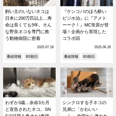
飼い主のいないネコは
『ケンコバのほろ酔い
日本に200万匹以上…寿
ビジホ泊』に『アメト
命は長くても5年。そん
ーーク！』MC蛍原が登
な野良ネコを専門に救
場！企画から実現した
う動物病院に密着
コラボ回
2025.07.18
2025.06.26
番組情報
BS朝日
番組情報
BS朝日
わずか3歳…余命3カ月
シンクロする子ネコの
と宣告されたネコ。SN
兄弟に「かわいい