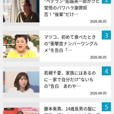
“ベテラン”船越英一郎がクビ
覚悟のパワハラ謝罪拒
否！“後輩”だけ…
2026.08.05
3
マツコ、初めて食べたとき
の“衝撃度ナンバーワングル
メ”を告白「…
2026.08.05
4
若槻千夏、家族にはあるの
に…家で自分だけ“ないも
の”告白 あわや…
2026.08.05
5
藤本美貴、14歳長男の服に