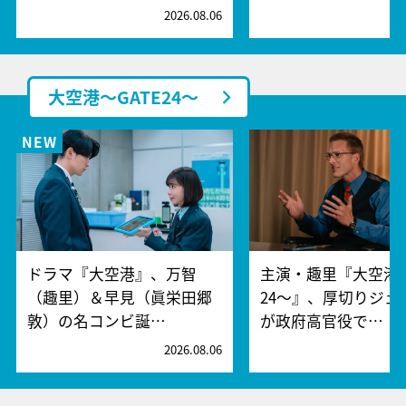
2026.08.06
2
大空港～GATE24～
ドラマ『大空港』、万智
主演・趣里『大空港～
（趣里）＆早見（眞栄田郷
24～』、厚切りジェ
敦）の名コンビ誕…
が政府高官役で…
2026.08.06
2