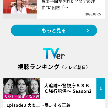
異変→聞かされた“4文字の理
由”に困惑「…
2026.08.05
もっと見る
視聴ランキング
（テレビ朝日）
大追跡～警視庁ＳＳＢ
1
Ｃ強行犯係～ Season2
Episode3 大炎上…暴走する正義