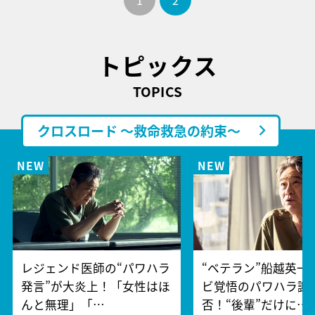
トピックス
TOPICS
クロスロード ～救命救急の約束～
レジェンド医師の“パワハラ
“ベテラン”船越英一
発言”が大炎上！「女性はほ
ビ覚悟のパワハラ謝
んと無理」「…
否！“後輩”だけに…