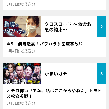
8月5日(水)放送分
クロスロード ～救命救
2
急の約束～
＃5 病院激震！パワハラ＆医療事故!?
8月4日(火)放送分
かまいガチ
3
オモロ怖い「でな、話はここからやねん」トラビ
ス松倉参戦！
8月5日(水)放送分