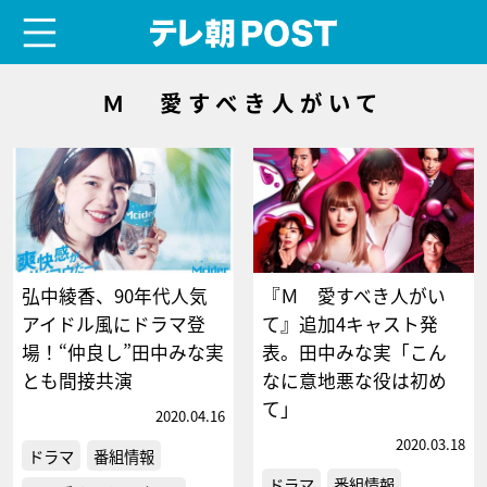
menu
テレ朝POST
Ｍ 愛すべき人がいて
弘中綾香、90年代人気
『Ｍ 愛すべき人がい
アイドル風にドラマ登
て』追加4キャスト発
場！“仲良し”田中みな実
表。田中みな実「こん
とも間接共演
なに意地悪な役は初め
て」
2020.04.16
2020.03.18
ドラマ
番組情報
ドラマ
番組情報