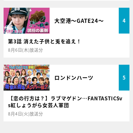
大空港～GATE24～
4
第3話 消えた子供と兎を追え！
8月6日(木)放送分
ロンドンハーツ
5
【恋の行方は？】ラブマゲドン…FANTASTICSv
s紅しょうがら女芸人軍団
8月4日(火)放送分