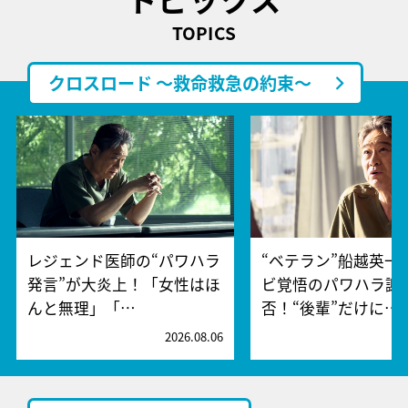
TOPICS
クロスロード ～救命救急の約束～
レジェンド医師の“パワハラ
“ベテラン”船越英一
発言”が大炎上！「女性はほ
ビ覚悟のパワハラ謝
んと無理」「…
否！“後輩”だけに…
2026.08.06
2