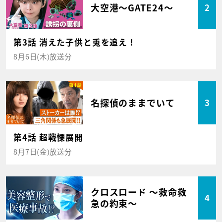
大空港～GATE24～
2
第3話 消えた子供と兎を追え！
8月6日(木)放送分
名探偵のままでいて
3
第4話 超戦慄展開
8月7日(金)放送分
クロスロード ～救命救
4
急の約束～