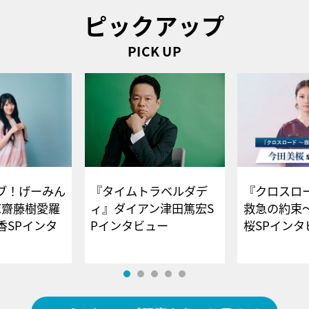
ピックアップ
PICK UP
ブ！げーみん
『タイムトラベルダデ
『クロスロー
E齋藤樹愛羅
ィ』ダイアン津田篤宏S
救急の約束
香SPインタ
Pインタビュー
桜SPイ