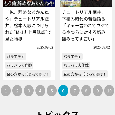
「俺、辞めなあかんね
チュートリアル徳井、
や」チュートリアル徳
下積み時代の苦悩語る
井、松本人志につけら
「キャー言われてウケて
れた“M-1史上最低点”で
るやつらに対する妬み
見た地獄
嫉みってすごい」
2025.09.02
2025.09.02
バラエティ
バラエティ
バラバラ大作戦
バラバラ大作戦
耳の穴かっぽじって聞け！
耳の穴かっぽじって聞け！
1
2
3
4
5
6
7
8
9
10
トピックス