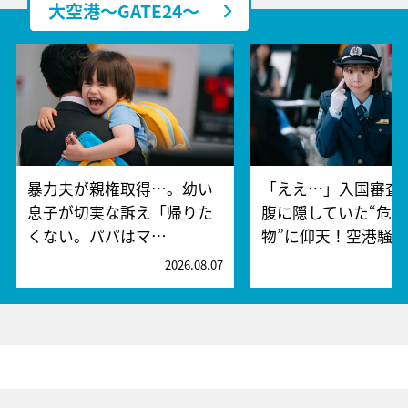
大空港～GATE24～
暴力夫が親権取得…。幼い
「ええ…」入国審査
息子が切実な訴え「帰りた
腹に隠していた“危険
くない。パパはマ…
物”に仰天！空港騒
2026.08.07
2