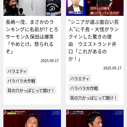
長嶋一茂、まさかのラ
“シニアが選ぶ面白い芸
ンキングに名前が!? とろ
人”に千鳥・大悟がラン
サーモン久保田は爆笑
クインした驚きの理
「やめとけ。怒られる
由 ウエストランド井
ぞ」
口「これがあるの
か！」
2025.09.17
2025.09.17
バラエティ
バラエティ
バラバラ大作戦
バラバラ大作戦
耳の穴かっぽじって聞け！
耳の穴かっぽじって聞け！