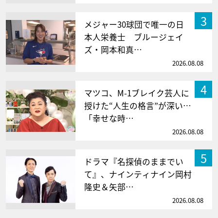
3
メジャー30球団で唯一の日
本人栄養士 ブルージェイ
ズ・岡本和真…
2026.08.08
4
マツコ、M-1ブレイク芸人に
授けた“人生の格言”が深い…
「幸せな時…
2026.08.08
5
ドラマ『名探偵のままでい
て』、ナインティナイン岡村
隆史＆矢部…
2026.08.08