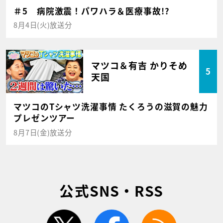
＃5 病院激震！パワハラ＆医療事故!?
8月4日(火)放送分
マツコ＆有吉 かりそめ
5
天国
マツコのTシャツ洗濯事情 たくろうの滋賀の魅力
プレゼンツアー
8月7日(金)放送分
公式SNS・RSS
twitter
facebook
rss