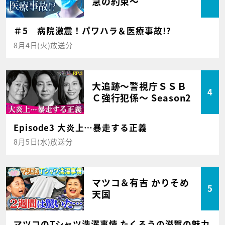
急の約束～
＃5 病院激震！パワハラ＆医療事故!?
8月4日(火)放送分
大追跡～警視庁ＳＳＢ
4
Ｃ強行犯係～ Season2
Episode3 大炎上…暴走する正義
8月5日(水)放送分
マツコ＆有吉 かりそめ
5
天国
マツコのTシャツ洗濯事情 たくろうの滋賀の魅力