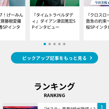
ブ！げーみん
『タイムトラベルダデ
『クロスロー
E齋藤樹愛羅
ィ』ダイアン津田篤宏S
救急の約束
香SPインタ
Pインタビュー
桜SPイ
ピックアップ記事をもっと見る
ランキング
RANKING
1
『Mステ』豪華8組が登場！2