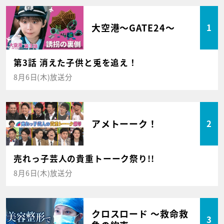
大空港～GATE24～
1
第3話 消えた子供と兎を追え！
8月6日(木)放送分
アメトーーク！
2
売れっ子芸人の貴重トーーク祭り!!
8月6日(木)放送分
クロスロード ～救命救
3