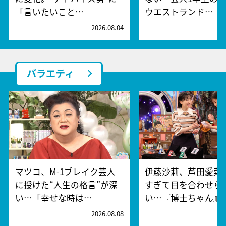
「言いたいこと…
ウエストランド…
2026.08.04
2
バラエティ
マツコ、M-1ブレイク芸人
伊藤沙莉、芦田愛菜
に授けた“人生の格言”が深
すぎて目を合わせら
い…「幸せな時は…
い…『博士ちゃん』
2026.08.08
2