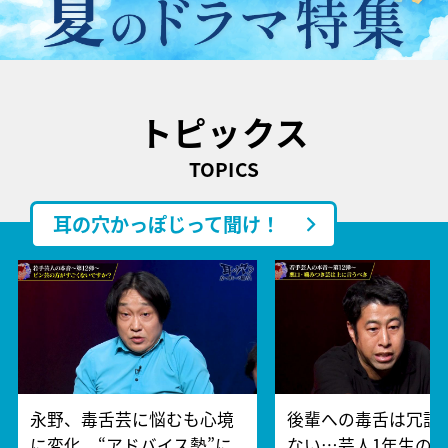
トピックス
TOPICS
耳の穴かっぽじって聞け！
永野、毒舌芸に悩むも心境
後輩への毒舌は冗談
に変化。“アドバイス勢”に
ない…芸人1年生の“