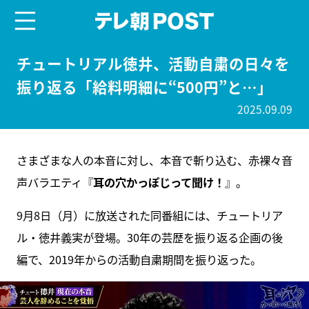
menu
テレ朝POST
チュートリアル徳井、活動自粛の日々を
振り返る「給料明細に“500円”と…」
2025.09.09
さまざまな人の本音に対し、本音で斬り込む、赤裸々音
声バラエティ『
耳の穴かっぽじって聞け！
』。
9月8日（月）に放送された同番組には、チュートリア
ル・徳井義実が登場。30年の芸歴を振り返る企画の後
編で、2019年からの活動自粛期間を振り返った。