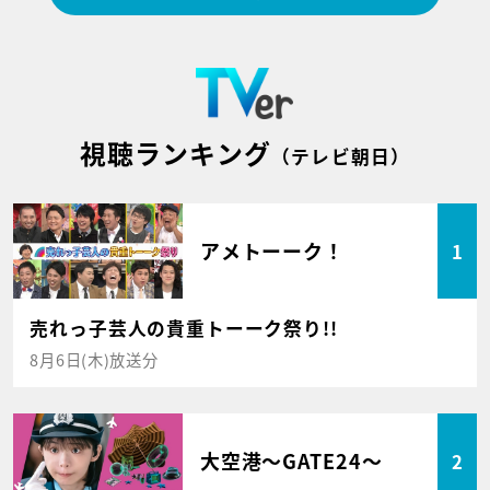
視聴ランキング
（テレビ朝日）
アメトーーク！
1
売れっ子芸人の貴重トーーク祭り!!
8月6日(木)放送分
大空港～GATE24～
2