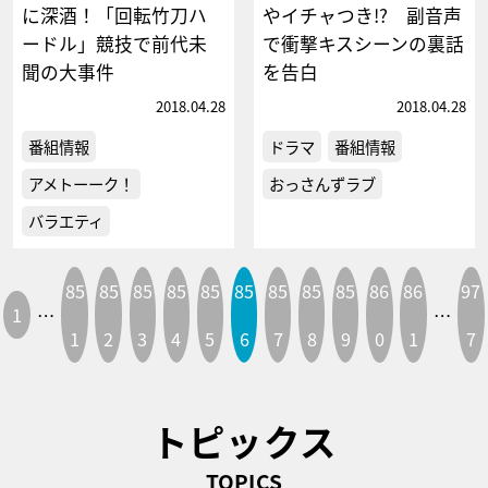
に深酒！「回転竹刀ハ
やイチャつき!? 副音声
ードル」競技で前代未
で衝撃キスシーンの裏話
聞の大事件
を告白
2018.04.28
2018.04.28
番組情報
ドラマ
番組情報
アメトーーク！
おっさんずラブ
バラエティ
85
85
85
85
85
85
85
85
85
86
86
97
1
…
…
1
2
3
4
5
6
7
8
9
0
1
7
トピックス
TOPICS