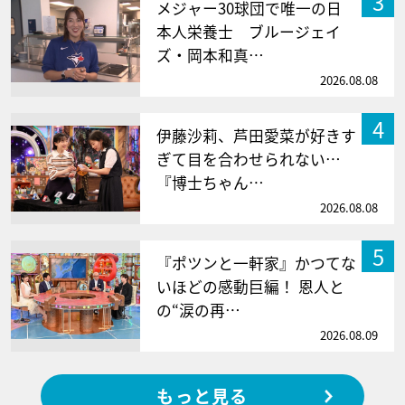
3
メジャー30球団で唯一の日
本人栄養士 ブルージェイ
ズ・岡本和真…
2026.08.08
4
伊藤沙莉、芦田愛菜が好きす
ぎて目を合わせられない…
『博士ちゃん…
2026.08.08
5
『ポツンと一軒家』かつてな
いほどの感動巨編！ 恩人と
の“涙の再…
2026.08.09
もっと見る