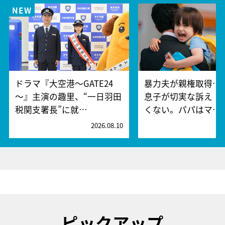
ドラマ『大空港～GATE24
暴力夫が親権取得…
～』主演の趣里、“一日羽田
息子が切実な訴え「
税関支署長”に就…
くない。パパはマ…
2026.08.10
2
ピックアップ