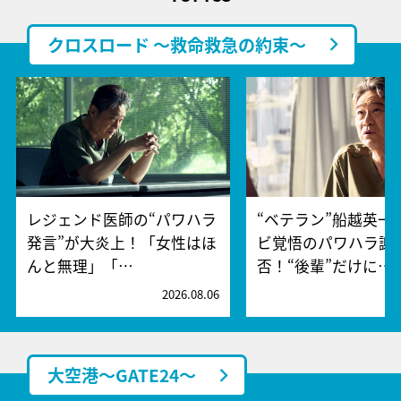
クロスロード ～救命救急の約束～
レジェンド医師の“パワハラ
“ベテラン”船越英一
発言”が大炎上！「女性はほ
ビ覚悟のパワハラ謝
んと無理」「…
否！“後輩”だけに…
2026.08.06
2
大空港～GATE24～