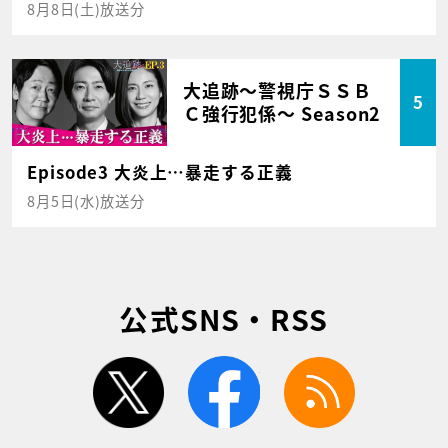
8月8日(土)放送分
大追跡～警視庁ＳＳＢ
5
Ｃ強行犯係～ Season2
Episode3 大炎上…暴走する正義
8月5日(水)放送分
公式SNS・RSS
twitter
facebook
rss