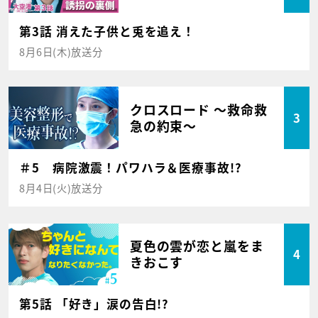
第3話 消えた子供と兎を追え！
8月6日(木)放送分
クロスロード ～救命救
3
急の約束～
＃5 病院激震！パワハラ＆医療事故!?
8月4日(火)放送分
夏色の雲が恋と嵐をま
4
きおこす
第5話 「好き」涙の告白!?