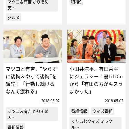
マツコ＆有吉 かりそめ
特捜9
天…
グルメ
マツコと有吉、“やらず
小田井涼平、有田哲平
に後悔＆やって後悔”を
にジェラシー！妻LiLiCo
議論！「行動し続ける
から「有田の方がキスう
なんて疲れる」
まかった」
2018.05.02
2018.05.02
マツコ＆有吉 かりそめ
番組情報
クイズ番組
天…
くりぃむクイズ ミラク
番組情報
ル…