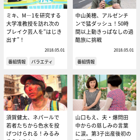
ミキ、M―1を研究する
中山美穂、アルゼンチ
大学准教授を訪れ次の
ンで猛ダッシュ！50時
ブレイク芸人を“はじき
間以上動きっぱなしの過
出す”！
酷旅に挑戦
2018.05.01
2018.05.01
番組情報
バラエティ
番組情報
須賀健太、ネパールで
山口もえ、夫・爆問田
若者たちから色水を投
中からの慈しみの言葉
げつけられる！みるみ
に涙。第3子出産後初の