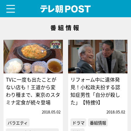
menu
テレ朝POST
番組情報
TVに一度も出たことが
リフォーム中に遺体発
ない店も！王道から変
見！小松政夫扮する認
わり種まで、東京のスタ
知症男性「自分が殺し
ミナ定食が続々登場
た」【特捜9】
2018.05.02
2018.05.02
バラエティ
ドラマ
番組情報