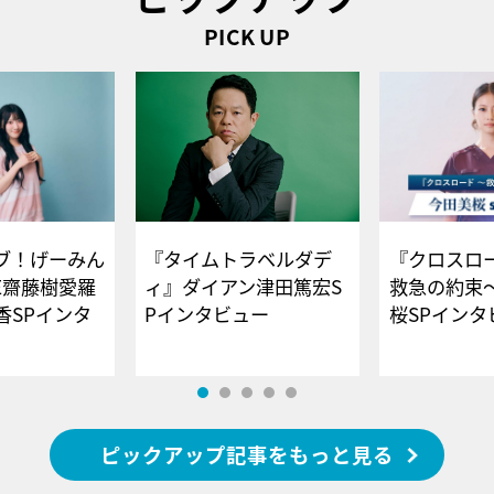
PICK UP
ブ！げーみん
『タイムトラベルダデ
『クロスロー
E齋藤樹愛羅
ィ』ダイアン津田篤宏S
救急の約束
香SPインタ
Pインタビュー
桜SPイ
ピックアップ記事をもっと見る