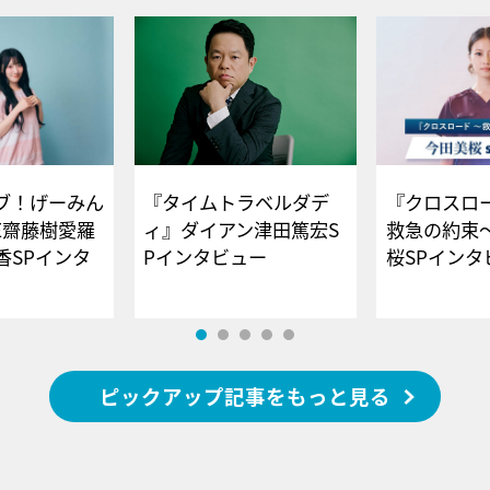
ブ！げーみん
『タイムトラベルダデ
『クロスロー
E齋藤樹愛羅
ィ』ダイアン津田篤宏S
救急の約束
香SPインタ
Pインタビュー
桜SPイ
ピックアップ記事をもっと見る