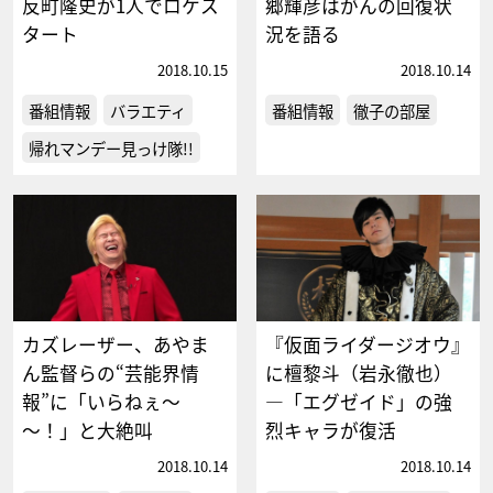
反町隆史が1人でロケス
郷輝彦はがんの回復状
タート
況を語る
2018.10.15
2018.10.14
番組情報
バラエティ
番組情報
徹子の部屋
帰れマンデー見っけ隊!!
カズレーザー、あやま
『仮面ライダージオウ』
ん監督らの“芸能界情
に檀黎斗（岩永徹也）
報”に「いらねぇ～
―「エグゼイド」の強
～！」と大絶叫
烈キャラが復活
2018.10.14
2018.10.14