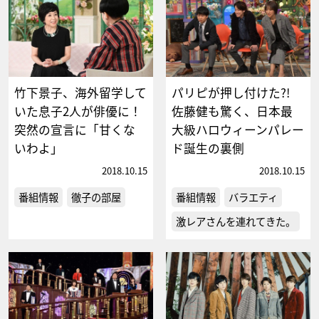
竹下景子、海外留学して
パリピが押し付けた?!
いた息子2人が俳優に！
佐藤健も驚く、日本最
突然の宣言に「甘くな
大級ハロウィーンパレー
いわよ」
ド誕生の裏側
2018.10.15
2018.10.15
番組情報
徹子の部屋
番組情報
バラエティ
激レアさんを連れてきた。