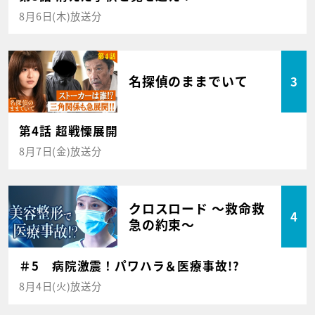
8月6日(木)放送分
名探偵のままでいて
3
第4話 超戦慄展開
8月7日(金)放送分
クロスロード ～救命救
4
急の約束～
＃5 病院激震！パワハラ＆医療事故!?
8月4日(火)放送分