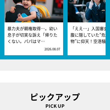
暴力夫が親権取得…。幼い
「ええ…」入国審査
息子が切実な訴え「帰りた
腹に隠していた“危険
くない。パパはマ…
物”に仰天！空港騒
2026.08.07
2
ピックアップ
PICK UP