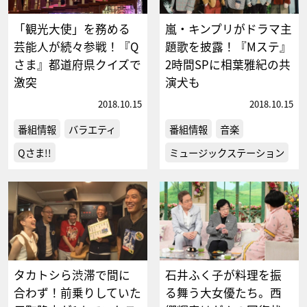
「観光大使」を務める
嵐・キンプリがドラマ主
芸能人が続々参戦！『Q
題歌を披露！『Mステ』
さま』都道府県クイズで
2時間SPに相葉雅紀の共
激突
演犬も
2018.10.15
2018.10.15
番組情報
バラエティ
番組情報
音楽
Qさま!!
ミュージックステーション
タカトシら渋滞で間に
石井ふく子が料理を振
合わず！前乗りしていた
る舞う大女優たち。西