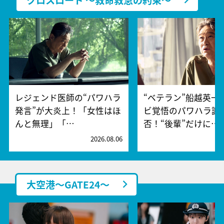
レジェンド医師の“パワハラ
“ベテラン”船越英一
発言”が大炎上！「女性はほ
ビ覚悟のパワハラ謝
んと無理」「…
否！“後輩”だけに…
2026.08.06
2
大空港～GATE24～