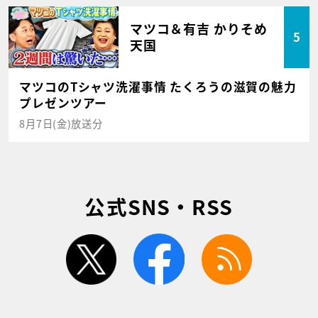
マツコ＆有吉 かりそめ
5
天国
マツコのTシャツ洗濯事情 たくろうの滋賀の魅力
プレゼンツアー
8月7日(金)放送分
公式SNS・RSS
twitter
facebook
rss