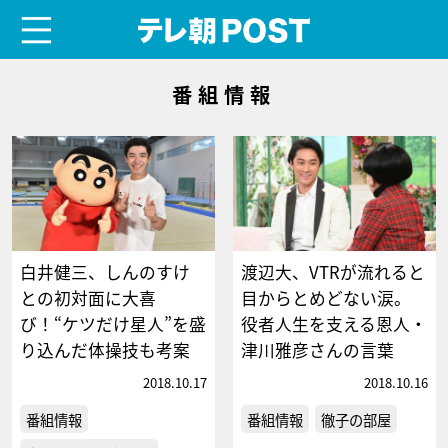
menu
テレ朝POST
番組情報
白井健三、しんのすけ
渡辺大、VTRが流れると
との初対面に大喜
目からとめどない涙。
び！“ケツだけ星人”を盛
役者人生を支える恩人・
り込んだ体操技も考案
津川雅彦さんの言葉
2018.10.17
2018.10.16
番組情報
番組情報
徹子の部屋