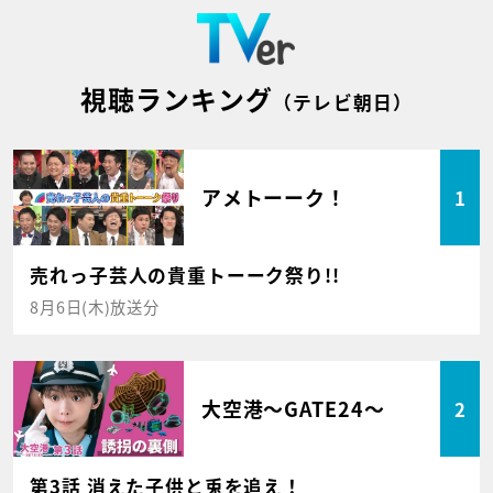
視聴ランキング
（テレビ朝日）
アメトーーク！
1
売れっ子芸人の貴重トーーク祭り!!
8月6日(木)放送分
大空港～GATE24～
2
第3話 消えた子供と兎を追え！