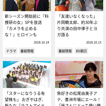
新シーズン開始前に『科
「友達いなくなった」
捜研の女』SPを放送
片岡鶴太郎、約30年ぶ
『カメラを止める
り共演の田中律子とヨ
な！』ヒロインも
ガ語る
2018.10.14
2018.10.13
ドラマ
番組情報
番組情報
BS朝日
「スターになりうる有
魚好きの松尾由美子ア
望株も」 おぎやはぎ、
ナ、豊洲市場にエール！
新たな『ラストアイド
「皆さんにとって使い勝