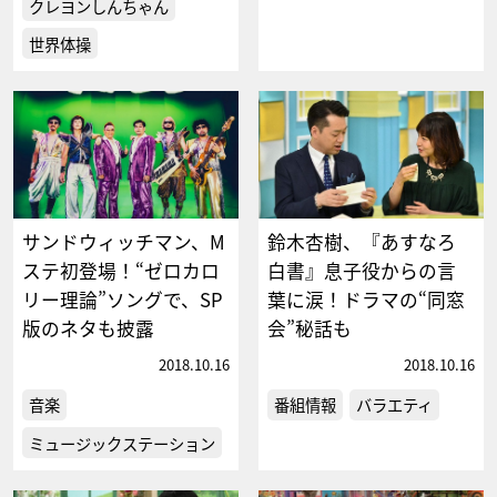
クレヨンしんちゃん
世界体操
サンドウィッチマン、M
鈴木杏樹、『あすなろ
ステ初登場！“ゼロカロ
白書』息子役からの言
リー理論”ソングで、SP
葉に涙！ドラマの“同窓
版のネタも披露
会”秘話も
2018.10.16
2018.10.16
音楽
番組情報
バラエティ
ミュージックステーション