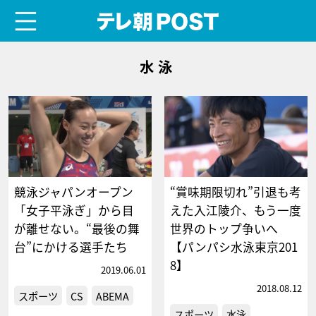
menu
テレ朝POST
水泳
競泳ジャパンオープン
“賞味期限切れ”引退も考
「女子平泳ぎ」から目
えた入江陵介、もう一度
が離せない。“最後の舞
世界のトップ争いへ
台”にかける選手たち
【パンパシ水泳東京201
8】
2019.06.01
2018.08.12
スポーツ
CS
ABEMA
スポーツ
水泳