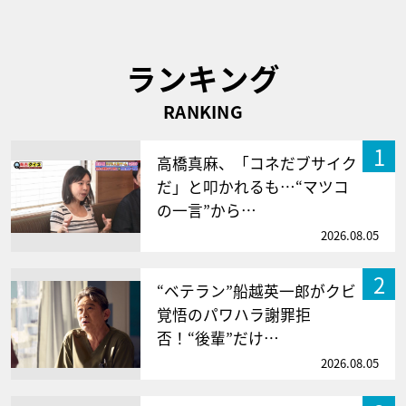
ランキング
RANKING
1
高橋真麻、「コネだブサイク
だ」と叩かれるも…“マツコ
の一言”から…
2026.08.05
2
“ベテラン”船越英一郎がクビ
覚悟のパワハラ謝罪拒
否！“後輩”だけ…
2026.08.05