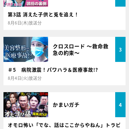
第3話 消えた子供と兎を追え！
8月6日(木)放送分
クロスロード ～救命救
3
急の約束～
＃5 病院激震！パワハラ＆医療事故!?
8月4日(火)放送分
かまいガチ
4
オモロ怖い「でな、話はここからやねん」トラビ