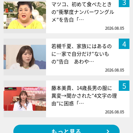
3
マツコ、初めて食べたとき
の“衝撃度ナンバーワングル
メ”を告白「…
2026.08.05
4
若槻千夏、家族にはあるの
に…家で自分だけ“ないも
の”告白 あわや…
2026.08.05
5
藤本美貴、14歳長男の服に
異変→聞かされた“4文字の理
由”に困惑「…
2026.08.05
もっと見る