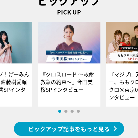
ピックアップ
PICK UP
ブ！げーみん
『クロスロード ～救命
『マジプロ
E齋藤樹愛羅
救急の約束～』今田美
ー、ももク
香SPインタ
桜SPインタビュー
クロ×東京0
ンタビュー
ピックアップ記事をもっと見る