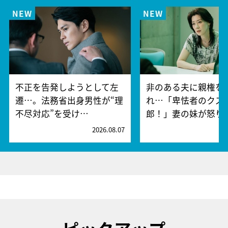
不正を告発しようとして左
非のある夫に親権を
遷…。法務省出身男性が“理
れ…「卑怯者のクズ
不尽対応”を受け…
郎！」妻の妹が怒り
2026.08.07
2