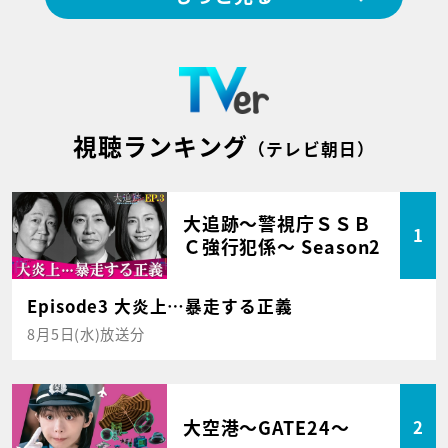
視聴ランキング
（テレビ朝日）
大追跡～警視庁ＳＳＢ
1
Ｃ強行犯係～ Season2
Episode3 大炎上…暴走する正義
8月5日(水)放送分
大空港～GATE24～
2