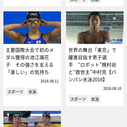
主要国際大会で初のメ
世界の舞台「東京」で
ダル獲得の池江璃花
躍進目指す男子選
子 その強さを支える
手 “ロボット”幌村尚
「楽しい」の気持ち
と“救世主”中村克【パ
ンパシ水泳2018】
2018.08.11
2018.08.10
スポーツ
水泳
スポーツ
水泳