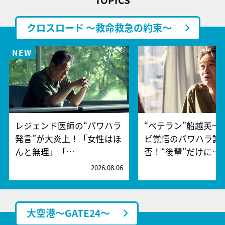
クロスロード ～救命救急の約束～
レジェンド医師の“パワハラ
“ベテラン”船越英一
発言”が大炎上！「女性はほ
ビ覚悟のパワハラ謝
んと無理」「…
否！“後輩”だけに…
2026.08.06
2
大空港～GATE24～