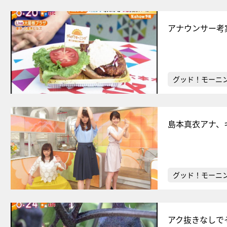
アナウンサー考
グッド！モーニ
島本真衣アナ、
グッド！モーニ
アク抜きなしで