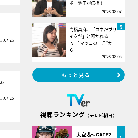
ボー池田が伝授！…
2026.08.07
5
高橋真麻、「コネだブサ
イクだ」と叩かれる
17.07.26
も…“マツコの一言”か
ら…
2026.08.05
もっと見る
ム
17.07.25
視聴ランキング
（テレビ朝日）
大空港～GATE2
1