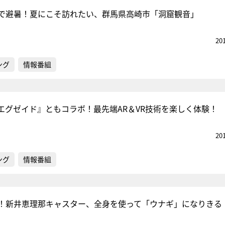
”で避暑！夏にこそ訪れたい、群馬県高崎市「洞窟観音」
20
『アイ＝ラブ！げーみん
E齋藤樹愛羅＆佐々木舞
ング
情報番組
ビュー
エグゼイド』ともコラボ！最先端AR＆VR技術を楽しく体験！
20
ング
情報番組
！新井恵理那キャスター、全身を使って「ウナギ」になりきる