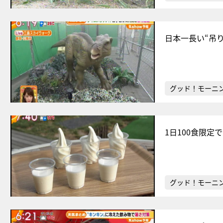
日本一長い“吊
グッド！モーニ
1日100食限
グッド！モーニ