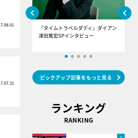
17.08.01
ぐ』＝LOV
『タイムトラベルダディ』ダイアン
『
香SPインタ
津田篤宏SPインタビュー
～
ピックアップ記事をもっと見る
17.07.31
ランキング
RANKING
1