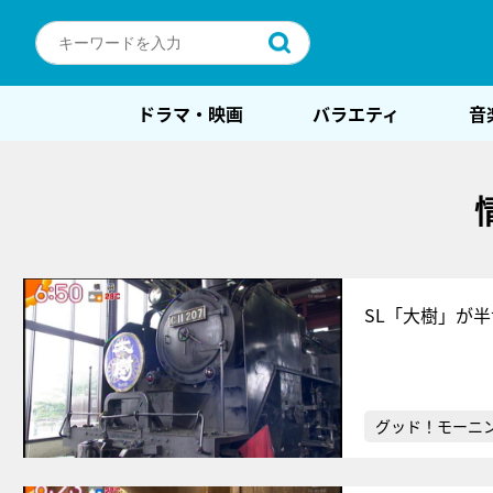
ドラマ・映画
バラエティ
音
SL「大樹」が
グッド！モーニ