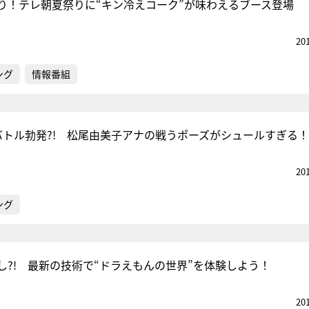
り！テレ朝夏祭りに“キン冷えコーク”が味わえるブース登場
20
ング
情報番組
バトル勃発?! 松尾由美子アナの戦うポーズがシュールすぎる！
20
ング
し?! 最新の技術で“ドラえもんの世界”を体験しよう！
20