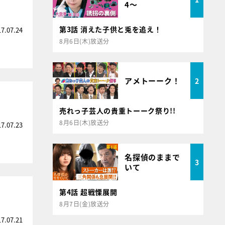
4～
第3話 消えた子供と兎を追え！
17.07.24
8月6日(木)放送分
アメトーーク！
2
売れっ子芸人の貴重トーーク祭り!!
8月6日(木)放送分
17.07.23
名探偵のままで
3
いて
第4話 超戦慄展開
8月7日(金)放送分
17.07.21