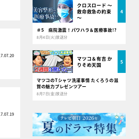
クロスロード ～
救命救急の約束
4
～
＃5 病院激震！パワハラ＆医療事故!?
8月4日(火)放送分
17.07.20
マツコ＆有吉 か
5
りそめ天国
マツコのTシャツ洗濯事情 たくろうの滋
賀の魅力プレゼンツアー
8月7日(金)放送分
17.07.19