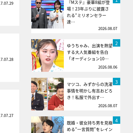
『Mステ』豪華8組が登
17.07.29
場！23年ぶりに披露さ
れる“ミリオンセラー
達…
2026.08.07
2
ゆうちゃみ、出演を熱望
する大人気番組を告白
「オーディション10…
17.07.28
2026.08.06
3
マツコ、みずからの洗濯
事情を明かし有吉おどろ
き！私服で外出す…
2026.08.07
17.07.27
4
既婚・彼女持ち男を見極
める“一言質問”をレイン