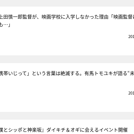
上田慎一郎監督が、映画学校に入学しなかった理由「映画監督
も…」
20
携帯いじって」という言葉は絶滅する。有馬トモユキが語る“
20
僕とシッポと神楽坂』ダイキチ＆オギに会えるイベント開催