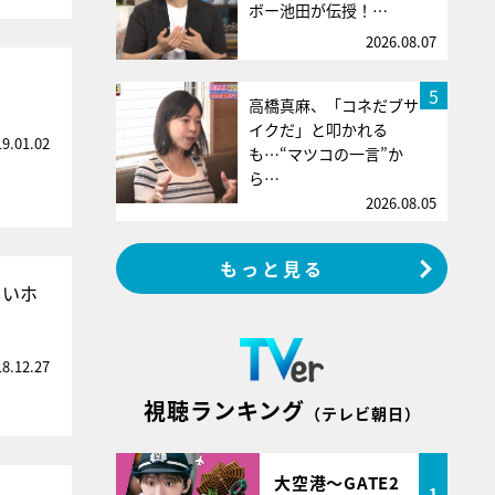
ボー池田が伝授！…
2026.08.07
5
高橋真麻、「コネだブサ
イクだ」と叩かれる
19.01.02
も…“マツコの一言”か
ら…
2026.08.05
もっと見る
しいホ
18.12.27
視聴ランキング
（テレビ朝日）
大空港～GATE2
1