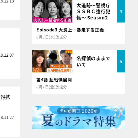
18.12.13
大追跡～警視庁
ＳＳＢＣ強行犯
4
係～ Season2
Episode3 大炎上…暴走する正義
8月5日(水)放送分
18.12.07
名探偵のままで
5
いて
第4話 超戦慄展開
8月7日(金)放送分
情報拡
18.11.27