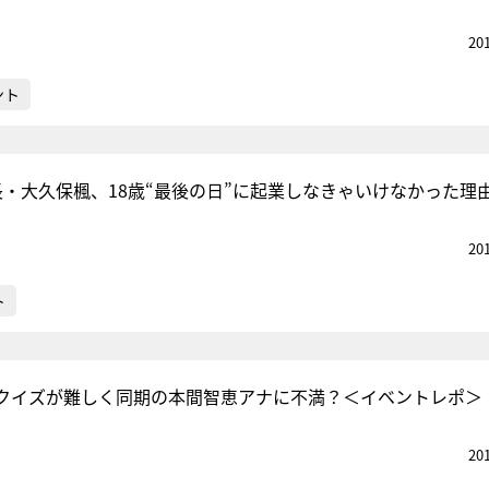
20
ント
r社長・大久保楓、18歳“最後の日”に起業しなきゃいけなかった理
20
ト
クイズが難しく同期の本間智恵アナに不満？＜イベントレポ＞
20