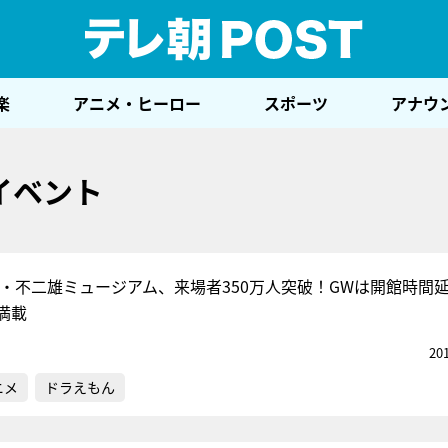
テレ
楽
アニメ・ヒーロー
スポーツ
アナウ
イベント
Ｆ・不二雄ミュージアム、来場者350万人突破！GWは開館時間
満載
20
ニメ
ドラえもん