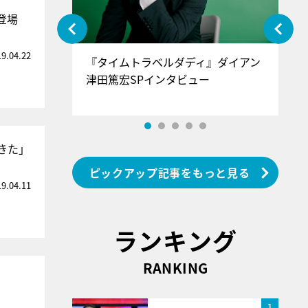
登場
19.04.22
ぐ』＝LOV
『タイムトラベルダディ』ダイアン
『
香SPインタ
津田篤宏SPインタビュー
～
きた」
ピックアップ記事をもっと見る
19.04.11
ランキング
RANKING
1