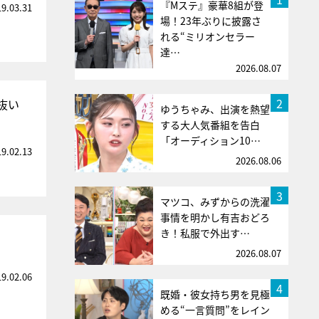
『Mステ』豪華8組が登
19.03.31
場！23年ぶりに披露さ
れる“ミリオンセラー
達…
2026.08.07
2
抜い
ゆうちゃみ、出演を熱望
する大人気番組を告白
「オーディション10…
19.02.13
2026.08.06
3
マツコ、みずからの洗濯
事情を明かし有吉おどろ
き！私服で外出す…
2026.08.07
19.02.06
4
既婚・彼女持ち男を見極
める“一言質問”をレイン