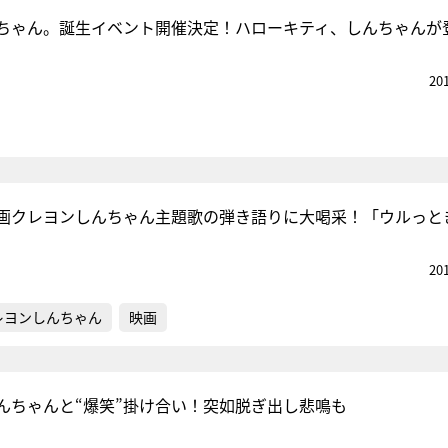
ーちゃん。誕生イベント開催決定！ハローキティ、しんちゃんが
20
『アイ＝ラブ！げーみん
E齋藤樹愛羅＆佐々木舞
ビュー
画クレヨンしんちゃん主題歌の弾き語りに大喝采！「ウルっと
20
レヨンしんちゃん
映画
んちゃんと“爆笑”掛け合い！突如脱ぎ出し悲鳴も