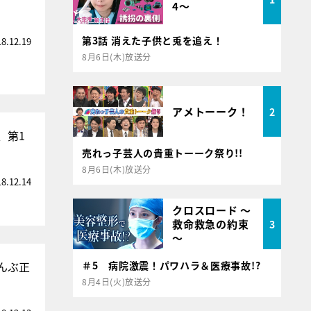
4～
第3話 消えた子供と兎を追え！
18.12.19
8月6日(木)放送分
アメトーーク！
2
、第1
売れっ子芸人の貴重トーーク祭り!!
8月6日(木)放送分
18.12.14
クロスロード ～
救命救急の約束
3
～
んぶ正
＃5 病院激震！パワハラ＆医療事故!?
8月4日(火)放送分