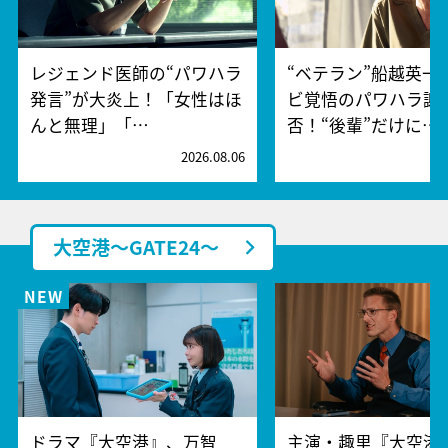
レジェンド医師の“パワハラ
“ベテラン”船越英一
発言”が大炎上！「女性はほ
ビ覚悟のパワハラ謝
んと無理」「…
否！“後輩”だけに…
2026.08.06
2
大空港～GATE24～
ドラマ『大空港』、万智
主演・趣里『大空港～