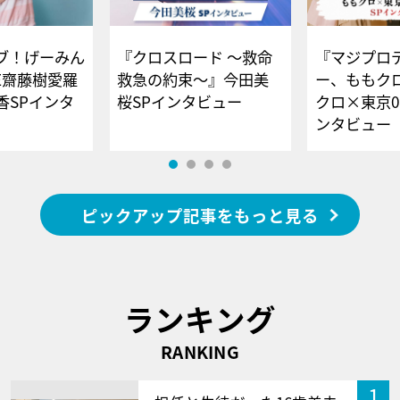
ブ！げーみん
『クロスロード ～救命
『マジプロ
E齋藤樹愛羅
救急の約束～』今田美
ー、ももク
香SPインタ
桜SPインタビュー
クロ×東京0
ンタビュー
ピックアップ記事をもっと見る
ランキング
RANKING
1