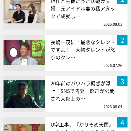
担任と生徒だった16歳差夫
婦！元アイドル妻の猛アタッ
クで成就し…
2026.08.03
2
長嶋一茂に「最悪なタレント
ですよ！」大物タレントが怒
りのクレ…
2026.07.26
3
20年前のパワハラ疑惑が浮
上！SNSで告発…怒声が公開
され大炎上の…
2026.08.04
4
U字工事、『かりそめ天国』