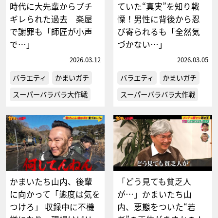
時代に大先輩からブチ
ていた“真実”を知り戦
ギレられた過去 楽屋
慄！男性に背後から忍
で謝罪も「師匠が小声
び寄られるも「全然気
で…」
づかない…」
2026.03.12
2026.03.05
バラエティ
かまいガチ
バラエティ
かまいガチ
スーパーバラバラ大作戦
スーパーバラバラ大作戦
かまいたち山内、後輩
「どう見ても貧乏人
に向かって「態度は気を
が…」かまいたち山
つけろ」 収録中に不機
内、悪態をついた“若