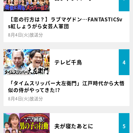
【恋の行方は？】ラブマゲドン…FANTASTICSv
s紅しょうがら女芸人軍団
8月4日(火)放送分
テレビ千鳥
4
「タイムスリッパー大左衛門」江戸時代から大悟
似の侍がやってきた!?
8月4日(火)放送分
夫が寝たあとに
5