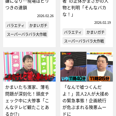
嫌になり…現場はピリ
者”の正体がまさかの人
つきの連鎖
物と判明「そんなバカ
な！」
2026.02.26
2026.02.19
バラエティ
かまいガチ
バラエティ
かまいガチ
スーパーバラバラ大作戦
スーパーバラバラ大作戦
かまいたち濱家、薄毛
「なんで嘘つくんだ
問題が深刻化！頭皮チ
よ！」芸人2人が大揉め
ェック中に大惨事「こ
の緊急事態！企画続行
んなテレビ観たことあ
が危ぶまれる険悪ムー
るか!?」
ドに