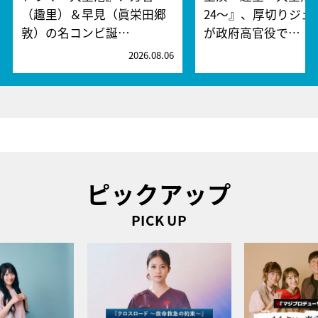
（趣里）＆早見（眞栄田郷
24～』、厚切りジェ
敦）の名コンビ誕…
が政府高官役で…
2026.08.06
2
ピックアップ
PICK UP