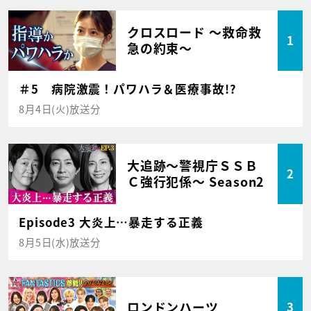
クロスロード ～救命救
1
急の約束～
＃5 病院激震！パワハラ＆医療事故!?
8月4日(火)放送分
大追跡～警視庁ＳＳＢ
2
Ｃ強行犯係～ Season2
Episode3 大炎上…暴走する正義
8月5日(水)放送分
ロンドンハーツ
3