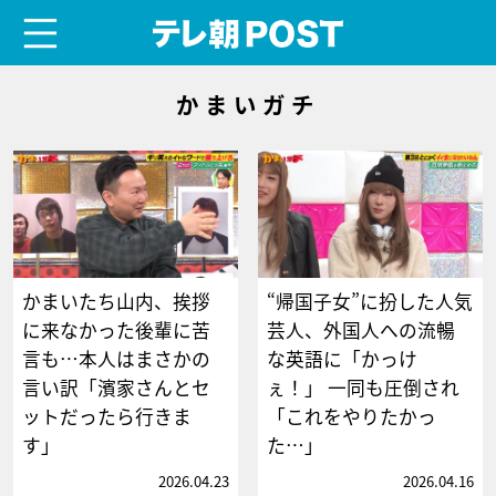
menu
テレ朝POST
かまいガチ
かまいたち山内、挨拶
“帰国子女”に扮した人気
に来なかった後輩に苦
芸人、外国人への流暢
言も…本人はまさかの
な英語に「かっけ
言い訳「濱家さんとセ
ぇ！」 一同も圧倒され
ットだったら行きま
「これをやりたかっ
す」
た…」
2026.04.23
2026.04.16