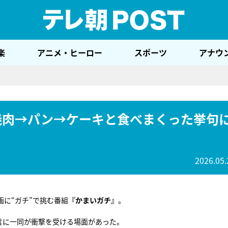
テレ
楽
アニメ・ヒーロー
スポーツ
アナウ
焼肉→パン→ケーキと食べまくった挙句
2026.05.
に“ガチ”で挑む番組
『かまいガチ』
。
言に一同が衝撃を受ける場面があった。