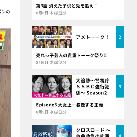
第3話 消えた子供と兎を追え！
パンの
8月6日(木)放送分
アメトーーク！
2
売れっ子芸人の貴重トーーク祭り!!
8月6日(木)放送分
大追跡～警視庁
ＳＳＢＣ強行犯
3
係～ Season2
Episode3 大炎上…暴走する正義
8月5日(水)放送分
クロスロード ～
救命救急の約束
4