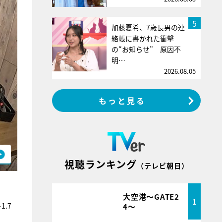
5
加藤夏希、7歳長男の連
絡帳に書かれた衝撃
の“お知らせ” 原因不
明…
2026.08.05
もっと見る
視聴ランキング
（テレビ朝日）
大空港～GATE2
1
.7
4～