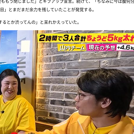
腹ももう閉じました」とギブアップ宣言。続けて、「ちなみに今は腹何
分目」とまだまだ余力を残していたことが発覚する。
するとか渋ってんの」と呆れかえっていた。