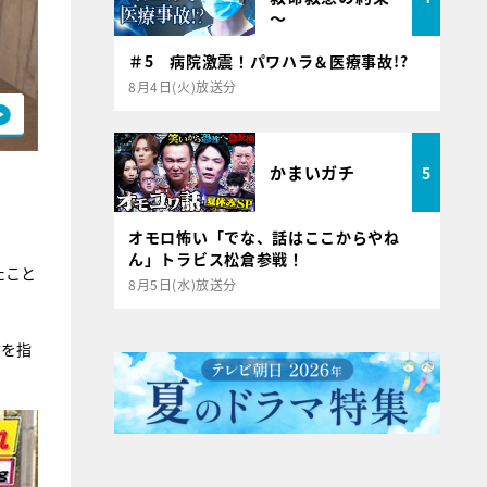
～
＃5 病院激震！パワハラ＆医療事故!?
8月4日(火)放送分
かまいガチ
5
オモロ怖い「でな、話はここからやね
ん」トラビス松倉参戦！
たこと
8月5日(水)放送分
方を指