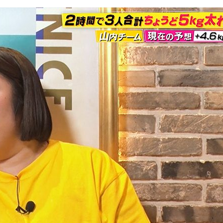
『アイ＝ラブ！げーみん
E齋藤樹愛羅＆佐々木舞
ビュー