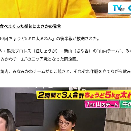
と食べまくった挙句にまさかの発言
10回 ちょうど5キロ太るねん」の後半戦が放送された。
内・熊元プロレス（紅しょうが）・新山（さや香）の“山内チーム”、み
なみかわチーム”の三つ巴戦となった同企画。
が焼肉、みなみかわチームがたこ焼きと、それぞれ作戦を立てながら飲