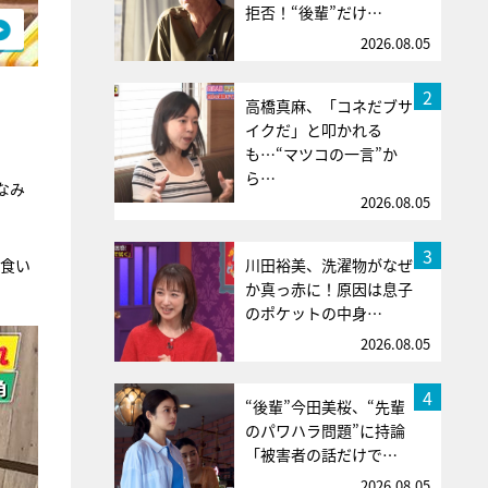
拒否！“後輩”だけ…
2026.08.05
2
高橋真麻、「コネだブサ
イクだ」と叩かれる
も…“マツコの一言”か
ら…
なみ
2026.08.05
3
み食い
川田裕美、洗濯物がなぜ
か真っ赤に！原因は息子
のポケットの中身…
2026.08.05
4
“後輩”今田美桜、“先輩
のパワハラ問題”に持論
「被害者の話だけで…
2026.08.05