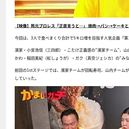
【映像】熊元プロレス「正直言うと…」 焼肉→パン→ケーキ
今回は、3人で食べまくり合計で5キロ増を目指す人気企画「第
濱家・小宮浩信（三四郎）・こたけ正義感の“濱家チーム”、山
かわ・稲田美紀（紅しょうが）・ガク（真空ジェシカ）の“み
前回の1stステージでは、濱家チームが回転寿司、山内チーム
していった。