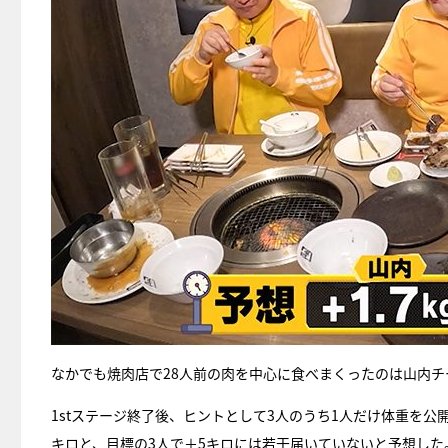
なかでも焼肉店で28人前の肉を中心に食べまくったのは山内チ
1stステージ終了後、ヒントとして3人のうち1人だけ体重を公
キロと、目標の3人で＋5キロには若干届いていないと予想した