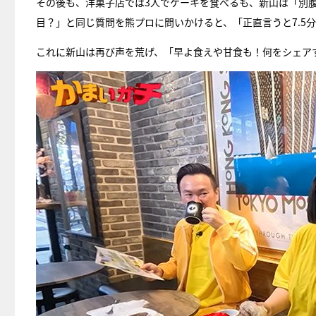
その後も、洋菓子店では3人でケーキを食べるも、新山は「別
目？」と同じ質問を熊プロに問いかけると、「正直言うと7.5
これに新山は再び声を荒げ、「早よ食えや甘食も！何をシェア