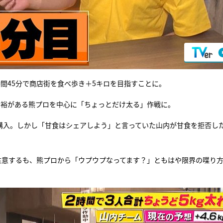
時間45分で商店街を食べ歩き＋5キロを目指すことに。
余裕がある熊プロを中心に「ちょっとだけ太る」作戦に。
を購入。しかし「甘食はシェアしよう」と言っていた山内が甘食を拒否し
注意するも、熊プロから「ウプウプなってます？」ともはや限界の喋り