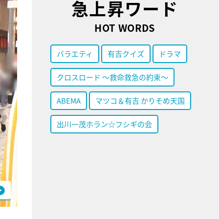
急上昇ワード
HOT WORDS
バラエティ
有吉クイズ
ドラマ
クロスロード ～救命救急の約束～
ABEMA
マツコ＆有吉 かりそめ天国
出川一茂ホラン☆フシギの会