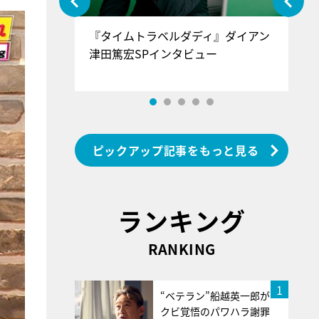
ぐ』＝LOV
『タイムトラベルダディ』ダイアン
『
香SPインタ
津田篤宏SPインタビュー
～
ピックアップ記事をもっと見る
ランキング
RANKING
1
“ベテラン”船越英一郎が
クビ覚悟のパワハラ謝罪