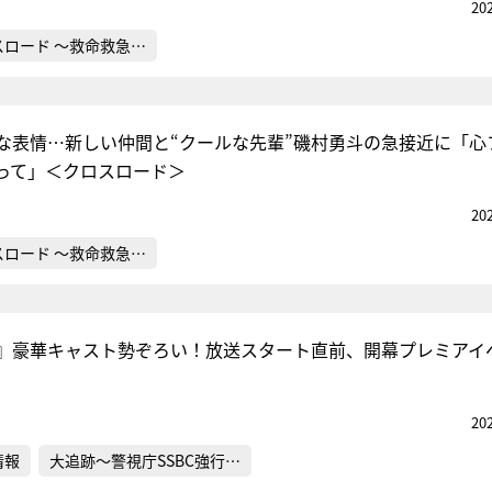
20
スロード ～救命救急…
な表情…新しい仲間と“クールな先輩”磯村勇斗の急接近に「心
って」＜クロスロード＞
20
スロード ～救命救急…
』豪華キャスト勢ぞろい！放送スタート直前、開幕プレミアイ
20
情報
大追跡～警視庁SSBC強行…