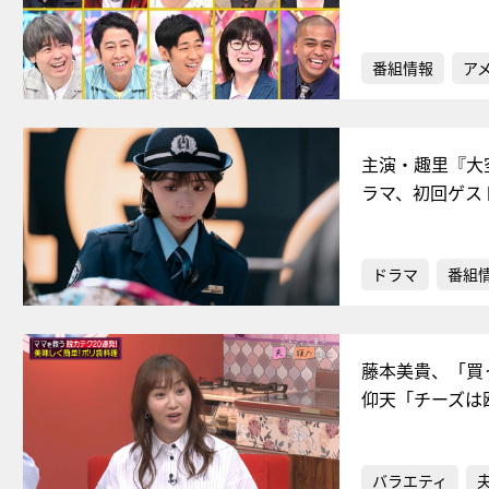
番組情報
ア
主演・趣里『大
ラマ、初回ゲス
ドラマ
番組
藤本美貴、「買
仰天「チーズは
バラエティ