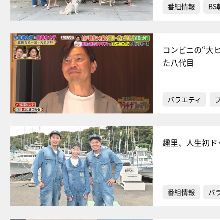
番組情報
BS
コンビニの“大
た八代目
バラエティ
趣里、人生初ド
番組情報
バ