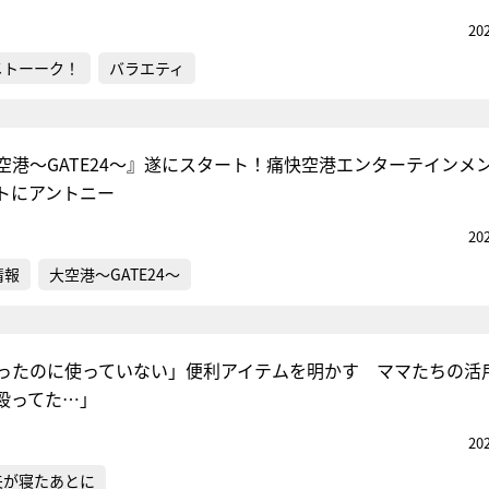
20
メトーーク！
バラエティ
空港～GATE24～』遂にスタート！痛快空港エンターテインメ
トにアントニー
20
情報
大空港～GATE24～
ったのに使っていない」便利アイテムを明かす ママたちの活
殴ってた…」
20
夫が寝たあとに