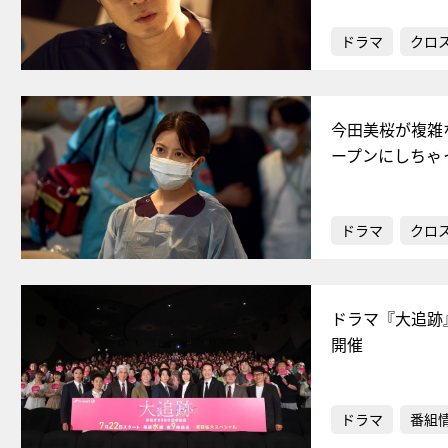
ドラマ
クロ
今田美桜が複雑
ープンにしちゃ
ドラマ
クロ
ドラマ『大追跡
開催
ドラマ
番組