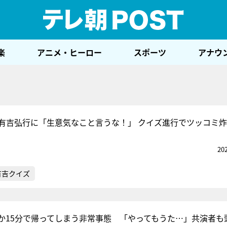
テレ
楽
アニメ・ヒーロー
スポーツ
アナウ
有吉弘行に「生意気なこと言うな！」 クイズ進行でツッコミ
20
有吉クイズ
か15分で帰ってしまう非常事態 「やってもうた…」共演者も