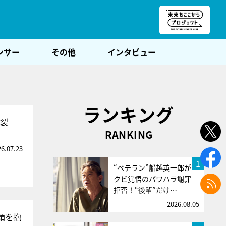
朝POST
ンサー
その他
インタビュー
ランキング
炸裂
RANKING
26.07.23
1
“ベテラン”船越英一郎が
クビ覚悟のパワハラ謝罪
拒否！“後輩”だけ…
2026.08.05
頭を抱