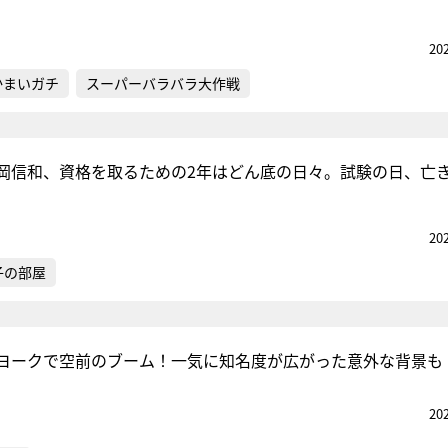
20
かまいガチ
スーパーバラバラ大作戦
岡信和、資格を取るための2年はどん底の日々。試験の日、亡
20
子の部屋
ヨークで空前のブーム！一気に知名度が広がった意外な背景も
20