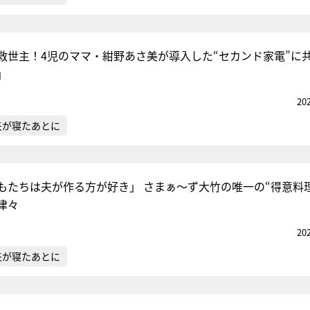
救世主！4児のママ・紺野あさ美が導入した“セカンド家電”に
」
20
夫が寝たあとに
もたちは夫が作る方が好き」 さまぁ～ず大竹の唯一の“得意料
津々
20
夫が寝たあとに