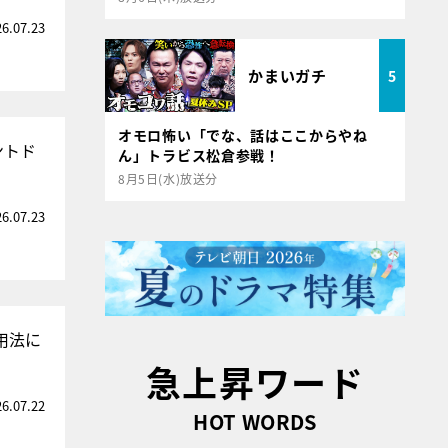
26.07.23
かまいガチ
5
オモロ怖い「でな、話はここからやね
ントド
ん」トラビス松倉参戦！
8月5日(水)放送分
26.07.23
用法に
急上昇ワード
26.07.22
HOT WORDS