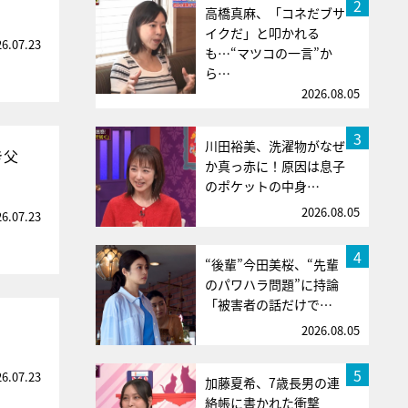
2
高橋真麻、「コネだブサ
イクだ」と叩かれる
26.07.23
も…“マツコの一言”か
ら…
2026.08.05
3
川田裕美、洗濯物がなぜ
き父
か真っ赤に！原因は息子
のポケットの中身…
2026.08.05
26.07.23
4
“後輩”今田美桜、“先輩
のパワハラ問題”に持論
「被害者の話だけで…
2026.08.05
5
26.07.23
加藤夏希、7歳長男の連
絡帳に書かれた衝撃