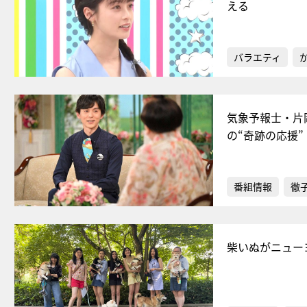
える
バラエティ
気象予報士・片
の“奇跡の応援”
番組情報
徹
柴いぬがニュー