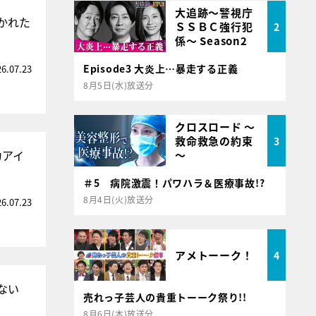
大追跡～警視庁
かれた
ＳＳＢＣ強行犯
2
係～ Season2
Episode3 大炎上…暴走する正義
26.07.23
8月5日(水)放送分
クロスロード ～
救命救急の約束
3
力アイ
～
＃5 病院激震！パワハラ＆医療事故!?
8月4日(火)放送分
26.07.23
アメトーーク！
4
ない
売れっ子芸人の貴重トーーク祭り!!
8月6日(木)放送分