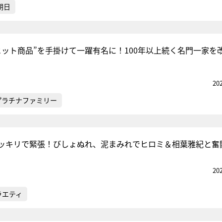
朝日
ヒット商品”を手掛けて一躍有名に！100年以上続く名門一家を
20
プラチナファミリー
ッキリで緊張！びしょぬれ、泥まみれでヒロミ＆相葉雅紀と奮
20
ラエティ