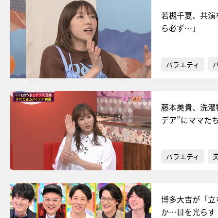
若槻千夏、共演
ら必ず…」
バラエティ
藤本美貴、洗濯
デア”にママた
バラエティ
博多大吉が「立
か…目を光らす