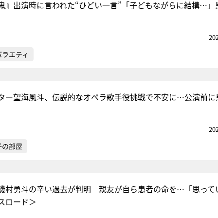
鬼』出演時に言われた“ひどい一言”「子どもながらに結構…」
20
バラエティ
ター望海風斗、伝説的なオペラ歌手役挑戦で不安に…公演前に
20
子の部屋
”磯村勇斗の辛い過去が判明 親友が自ら患者の命を…「思って
スロード＞