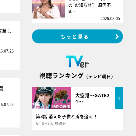
の“お知らせ” 原因不
明…
2026.08.05
改革し
もっと見る
26.07.23
視聴ランキング
（テレビ朝日）
闘
大空港～GATE2
1
4～
26.07.23
第3話 消えた子供と兎を追え！
8月6日(木)放送分