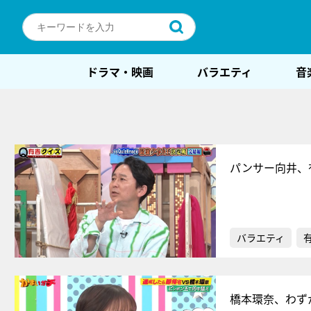
ドラマ・映画
バラエティ
音
パンサー向井、
バラエティ
橋本環奈、わず