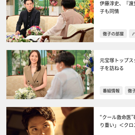
伊藤淳史、『渡
子も同情
徹子の部屋
元宝塚トップス
子を訪ねる
番組情報
徹
“クール救命医
り重い」＜クロ