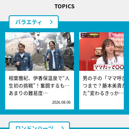
TOPICS
バラエティ
相葉雅紀、伊香保温泉で“人
男の子の「ママ呼び
生初の挑戦”！奮闘するも…
つまで？藤本美貴が
あまりの難易度…
た“変わるきっか…
2026.08.06
2
ロンドンハーツ