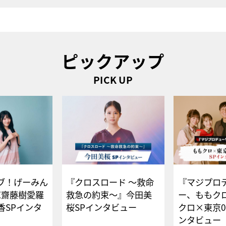
ピックアップ
PICK UP
ブ！げーみん
『クロスロード ～救命
『マジプロ
E齋藤樹愛羅
救急の約束～』今田美
ー、ももク
香SPインタ
桜SPインタビュー
クロ×東京0
ンタビュー