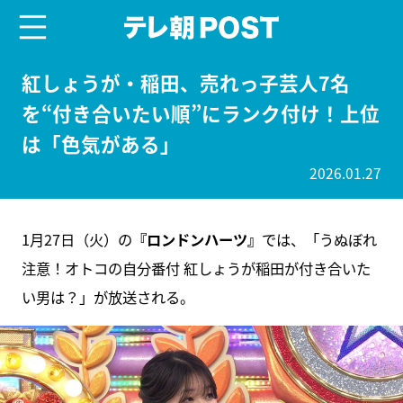
menu
テレ朝POST
紅しょうが・稲田、売れっ子芸人7名
を“付き合いたい順”にランク付け！上位
は「色気がある」
2026.01.27
1月27日（火）の
『ロンドンハーツ』
では、「うぬぼれ
注意！オトコの自分番付 紅しょうが稲田が付き合いた
い男は？」が放送される。