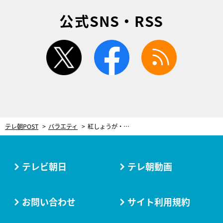
公式SNS・RSS
twitter
facebook
rss
テレ朝POST
バラエティ
紅しょうが・稲田、売れっ子芸人7名を“付き合いたい順”にランク付け！上位は「色気がある」
テレビ朝日
テレ朝動画
お問い合わせ
サイト利用規約