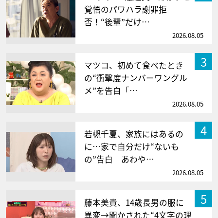
覚悟のパワハラ謝罪拒
否！“後輩”だけ…
2026.08.05
3
マツコ、初めて食べたとき
の“衝撃度ナンバーワングル
メ”を告白「…
2026.08.05
4
若槻千夏、家族にはあるの
に…家で自分だけ“ないも
の”告白 あわや…
2026.08.05
5
藤本美貴、14歳長男の服に
異変→聞かされた“4文字の理