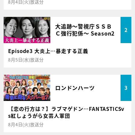
8月4日(火)放送分
大追跡～警視庁ＳＳＢ
2
Ｃ強行犯係～ Season2
Episode3 大炎上…暴走する正義
8月5日(水)放送分
ロンドンハーツ
3
【恋の行方は？】ラブマゲドン…FANTASTICSv
s紅しょうがら女芸人軍団
8月4日(火)放送分