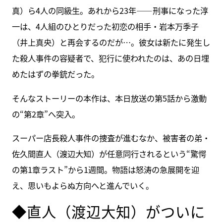
真）ら4人の同級生。あれから23年――刑事になった淳
一は、4人組のひとりだった初恋の相手・岩本万季子
（井上真央）と再会するのだが…。彼女は新たに発生し
た殺人事件の容疑者で、犯行に使われたのは、あの日埋
めたはずの拳銃だった。
そんなストーリーの本作は、本日放送の第5話から激動
の“第2章”へ突入。
スーパー店長殺人事件の捜査が進むなか、被害者の弟・
佐久間直人（渡辺大知）が任意同行されるという“驚愕
の第1章ラスト”から1週間。物語は怒涛の急展開を迎
え、思いもよらぬ方向へと進んでいく。
◆直人（渡辺大知）がついに