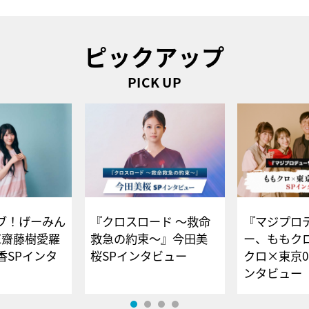
ピックアップ
PICK UP
ブ！げーみん
『クロスロード ～救命
『マジプロ
E齋藤樹愛羅
救急の約束～』今田美
ー、ももク
香SPインタ
桜SPインタビュー
クロ×東京0
ンタビュー