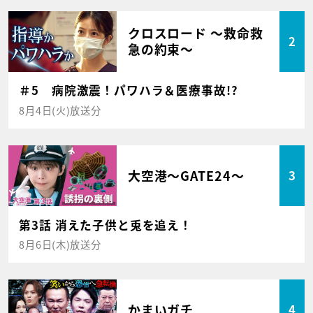
クロスロード ～救命救
2
急の約束～
＃5 病院激震！パワハラ＆医療事故!?
8月4日(火)放送分
大空港～GATE24～
3
第3話 消えた子供と兎を追え！
8月6日(木)放送分
かまいガチ
4