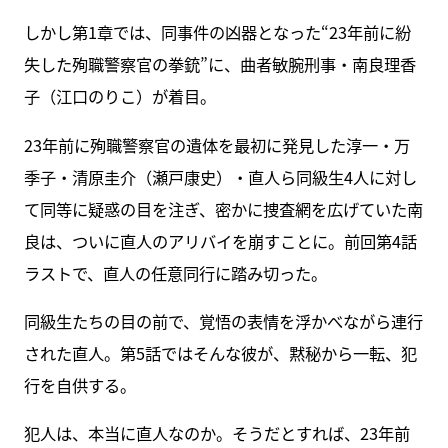
しかし第1章では、同事件の凶器となった“23年前に紛
失した殉職警察官の拳銃”に、曲者敏腕刑事・南良理香
子（江口のりこ）が着目。
23年前に殉職警察官の遺体を最初に発見した淳一・万
季子・清原圭介（瀬戸康史）・直人ら同級生4人に対し
て同等に疑惑の目を注ぎ、密かに捜査網を広げていた南
良は、ついに直人のアリバイを崩すことに。前回第4話
ラストで、直人の任意同行に踏み切った。
同級生たちの目の前で、覚悟の表情を浮かべながら連行
された直人。第5話ではそんな彼が、黙秘から一転、犯
行を自供する。
犯人は、本当に直人なのか。そうだとすれば、23年前