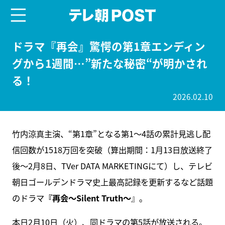
menu
テレ朝POST
ドラマ『再会』驚愕の第1章エンディン
グから1週間…”新たな秘密“が明かされ
る！
2026.02.10
竹内涼真主演、“第1章”となる第1～4話の累計見逃し配
信回数が1518万回を突破（算出期間：1月13日放送終了
後～2月8日、TVer DATA MARKETINGにて）し、テレビ
朝日ゴールデンドラマ史上最高記録を更新するなど話題
のドラマ
『再会～Silent Truth～
』。
本日2月10日（火）、同ドラマの第5話が放送される。