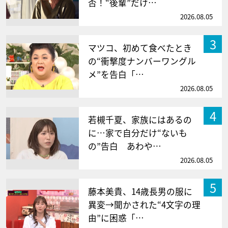
否！“後輩”だけ…
2026.08.05
3
マツコ、初めて食べたとき
の“衝撃度ナンバーワングル
メ”を告白「…
2026.08.05
4
若槻千夏、家族にはあるの
に…家で自分だけ“ないも
の”告白 あわや…
2026.08.05
5
藤本美貴、14歳長男の服に
異変→聞かされた“4文字の理
由”に困惑「…