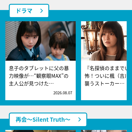
ドラマ
息子のタブレットに父の暴
『名探偵のままでい
力映像が…“観察眼MAX”の
怖！ついに楓（吉川
主人公が見つけた…
襲うストーカー…
2026.08.07
2
再会～Silent Truth～