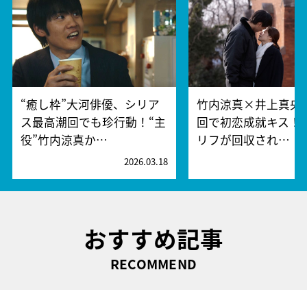
“癒し枠”大河俳優、シリア
竹内涼真×井上真央
ス最高潮回でも珍行動！“主
回で初恋成就キス！
役”竹内涼真か…
リフが回収され…
2026.03.18
2
おすすめ記事
RECOMMEND