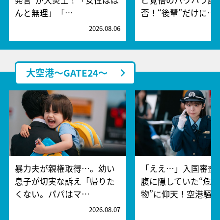
んと無理」「…
否！“後輩”だけに…
2026.08.06
2
大空港～GATE24～
暴力夫が親権取得…。幼い
「ええ…」入国審査
息子が切実な訴え「帰りた
腹に隠していた“危険
くない。パパはマ…
物”に仰天！空港騒
2026.08.07
2