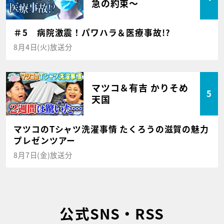
急の約束～
＃5 病院激震！パワハラ＆医療事故!?
8月4日(火)放送分
マツコ＆有吉 かりそめ
5
天国
マツコのTシャツ洗濯事情 たくろうの滋賀の魅力
プレゼンツアー
8月7日(金)放送分
公式SNS・RSS