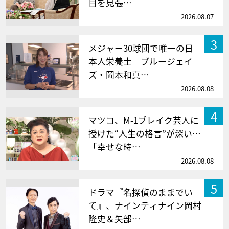
目を見張…
2026.08.07
3
メジャー30球団で唯一の日
本人栄養士 ブルージェイ
ズ・岡本和真…
2026.08.08
4
マツコ、M-1ブレイク芸人に
授けた“人生の格言”が深い…
「幸せな時…
2026.08.08
5
ドラマ『名探偵のままでい
て』、ナインティナイン岡村
隆史＆矢部…