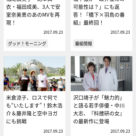
衣・福田成美、3人で安
可能性は？」にも返
室奈美恵のあのMVを再
答！『橋下×羽鳥の番
現！
組』最終回！
2017.09.23
2017.09.23
グッド！モーニング
番組情報
米倉涼子、ロスで何で
沢口靖子が「魅力的」
も“いたします”！鈴木浩
と語る若手俳優・中川
介＆藤井隆と空中ヨガ
大志、『科捜研の女』
にも挑戦
の最新作に登場
2017.09.23
2017.09.23