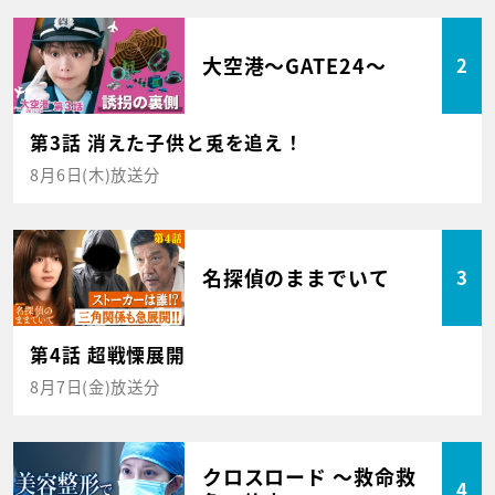
大空港～GATE24～
2
第3話 消えた子供と兎を追え！
8月6日(木)放送分
名探偵のままでいて
3
第4話 超戦慄展開
8月7日(金)放送分
クロスロード ～救命救
4