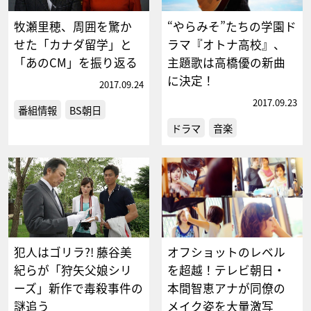
牧瀬里穂、周囲を驚か
“やらみそ”たちの学園ド
せた「カナダ留学」と
ラマ『オトナ高校』、
「あのCM」を振り返る
主題歌は高橋優の新曲
に決定！
2017.09.24
2017.09.23
番組情報
BS朝日
ドラマ
音楽
犯人はゴリラ?! 藤谷美
オフショットのレベル
紀らが「狩矢父娘シリ
を超越！テレビ朝日・
ーズ」新作で毒殺事件の
本間智恵アナが同僚の
謎追う
メイク姿を大量激写