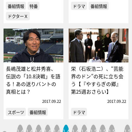
番組情報
特番
ドラマ
番組情報
ドクターＸ
長嶋茂雄と松井秀喜、
栄（石坂浩二）、“芸能
伝説の「10.8決戦」を語
界のドン”の死に立ち会
る！あの送りバントの
う【『やすらぎの郷』
真相とは？
第25週おさらい】
2017.09.22
2017.09.22
スポーツ
番組情報
ドラマ
1,4
1,4
1,4
1,4
1,4
1,4
1,4
1,4
1,5
1,5
1,5
1,5