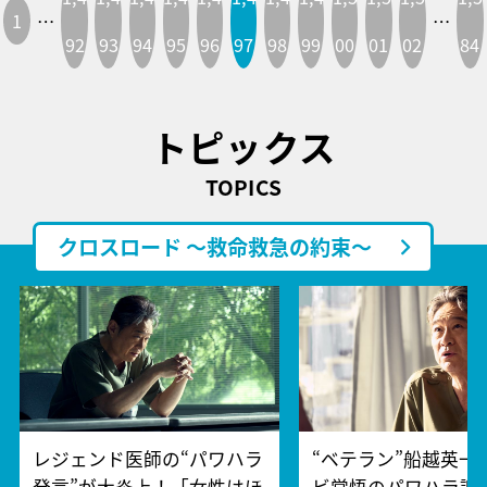
1
…
…
92
93
94
95
96
97
98
99
00
01
02
84
トピックス
TOPICS
クロスロード ～救命救急の約束～
レジェンド医師の“パワハラ
“ベテラン”船越英一
発言”が大炎上！「女性はほ
ビ覚悟のパワハラ謝