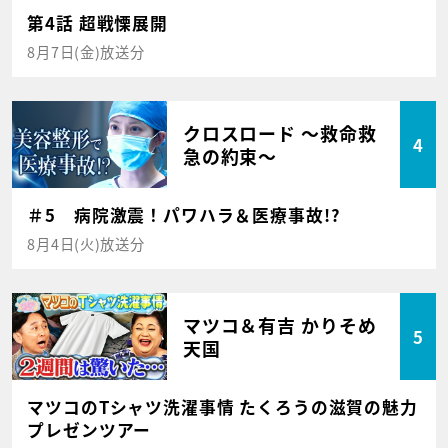
第4話 超戦慄展開
8月7日(金)放送分
クロスロード ～救命救
4
急の約束～
＃5 病院激震！パワハラ＆医療事故!?
8月4日(火)放送分
マツコ＆有吉 かりそめ
5
天国
マツコのTシャツ洗濯事情 たくろうの滋賀の魅力
プレゼンツアー