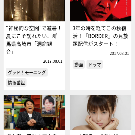
“神秘的な空間”で避暑！
3年の時を経てこの秋復
夏にこそ訪れたい、群
活！『BORDER』の見放
馬県高崎市「洞窟観
題配信がスタート！
音」
2017.08.01
2017.08.01
動画
ドラマ
グッド！モーニング
情報番組