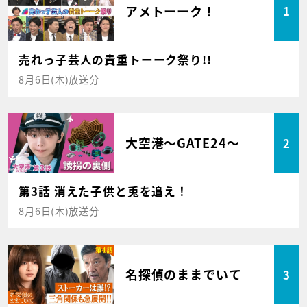
アメトーーク！
1
売れっ子芸人の貴重トーーク祭り!!
8月6日(木)放送分
大空港～GATE24～
2
第3話 消えた子供と兎を追え！
8月6日(木)放送分
名探偵のままでいて
3