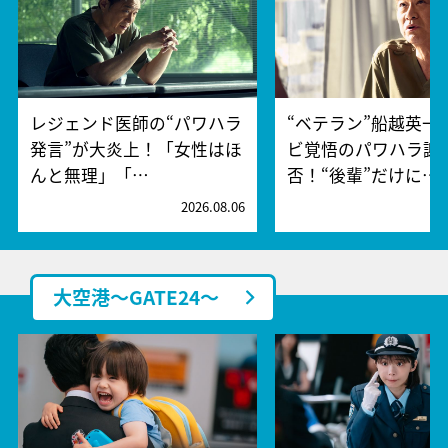
レジェンド医師の“パワハラ
“ベテラン”船越英一
発言”が大炎上！「女性はほ
ビ覚悟のパワハラ謝
んと無理」「…
否！“後輩”だけに…
2026.08.06
2
大空港～GATE24～