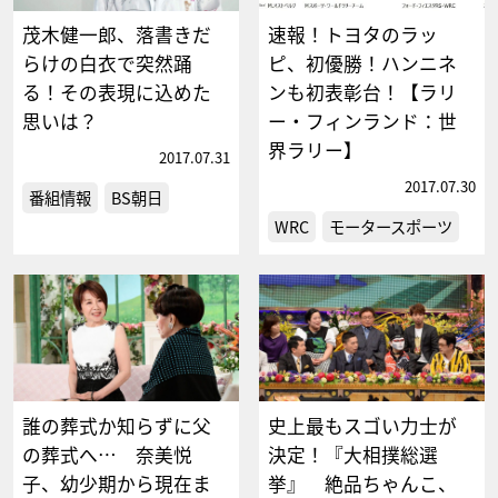
茂木健一郎、落書きだ
速報！トヨタのラッ
らけの白衣で突然踊
ピ、初優勝！ハンニネ
る！その表現に込めた
ンも初表彰台！【ラリ
思いは？
ー・フィンランド：世
界ラリー】
2017.07.31
2017.07.30
番組情報
BS朝日
WRC
モータースポーツ
誰の葬式か知らずに父
史上最もスゴい力士が
の葬式へ… 奈美悦
決定！『大相撲総選
子、幼少期から現在ま
挙』 絶品ちゃんこ、