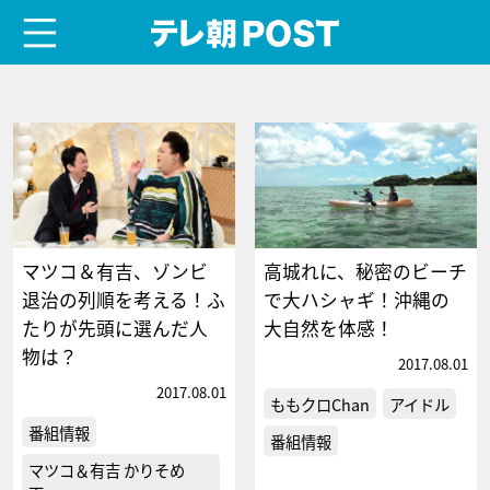
menu
テレ朝POST
マツコ＆有吉、ゾンビ
高城れに、秘密のビーチ
退治の列順を考える！ふ
で大ハシャギ！沖縄の
たりが先頭に選んだ人
大自然を体感！
物は？
2017.08.01
2017.08.01
ももクロChan
アイドル
番組情報
番組情報
マツコ＆有吉 かりそめ