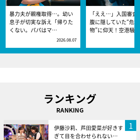
暴力夫が親権取得…。幼い
「ええ…」入国審査
息子が切実な訴え「帰りた
腹に隠していた“危険
くない。パパはマ…
物”に仰天！空港騒
2026.08.07
2
ランキング
RANKING
1
伊藤沙莉、芦田愛菜が好きす
ぎて目を合わせられない…