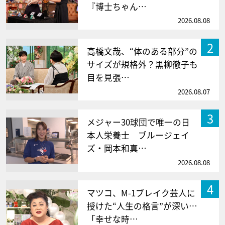
『博士ちゃん…
2026.08.08
2
高橋文哉、“体のある部分”の
サイズが規格外？黒柳徹子も
目を見張…
2026.08.07
3
メジャー30球団で唯一の日
本人栄養士 ブルージェイ
ズ・岡本和真…
2026.08.08
4
マツコ、M-1ブレイク芸人に
授けた“人生の格言”が深い…
「幸せな時…