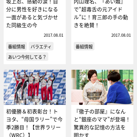
坂上忍、感動の涙！自
内山理名、『あい婚』
分に男性を好きになる
で“超毒舌の元アイド
一面があると気づかせ
ル”に！育三郎の手の動
た同級生の今
きを絶賛！
2017.08.01
2017.08.01
番組情報
バラエティ
番組情報
あいつ今何してる？
初優勝＆初表彰台！ト
『徹子の部屋』になん
ヨタ、“母国ラリー”で今
と“銀座のママ”が登場！
季2勝目！【世界ラリー
驚異的な記憶の方法を
（WRC）】
明かす