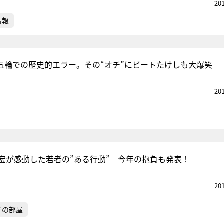
20
情報
北京五輪での歴史的エラー。その“オチ”にビートたけしも大爆笑
20
昌宏が感動した若者の”ある行動” 今年の抱負も発表！
20
子の部屋