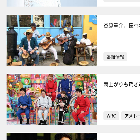
谷原章介、憧れ
番組情報
雨上がりも驚き
WRC
アメト