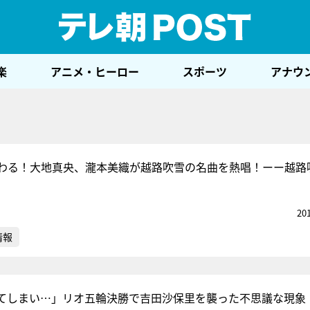
テレ
楽
アニメ・ヒーロー
スポーツ
アナウ
わる！大地真央、瀧本美織が越路吹雪の名曲を熱唱！ーー越路
20
情報
てしまい…」リオ五輪決勝で吉田沙保里を襲った不思議な現象