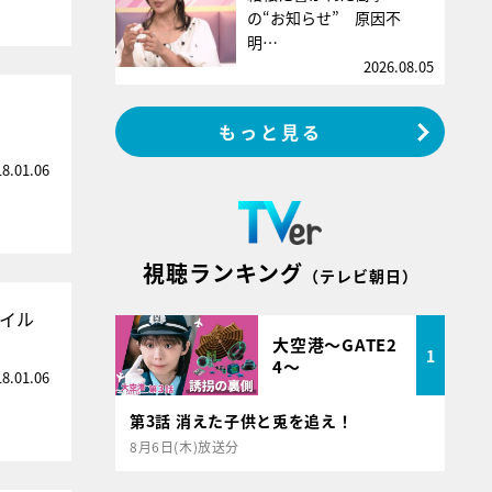
の“お知らせ” 原因不
明…
2026.08.05
もっと見る
18.01.06
視聴ランキング
（テレビ朝日）
ネイル
大空港～GATE2
1
4～
18.01.06
第3話 消えた子供と兎を追え！
8月6日(木)放送分