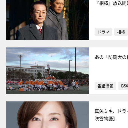
『相棒』放送開
ドラマ
相棒
あの「防衛大の
番組情報
BS
真矢ミキ、ドラ
吹雪物語】