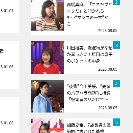
2
高橋真麻、「コネだブサ
18.01.07
イクだ」と叩かれる
も…“マツコの一言”か
ら…
2026.08.05
3
川田裕美、洗濯物がなぜ
着
か真っ赤に！原因は息子
のポケットの中身…
18.01.06
2026.08.05
4
“後輩”今田美桜、“先輩
のパワハラ問題”に持論
「被害者の話だけで…
2026.08.05
5
18.01.06
加藤夏希、7歳長男の連
絡帳に書かれた衝撃