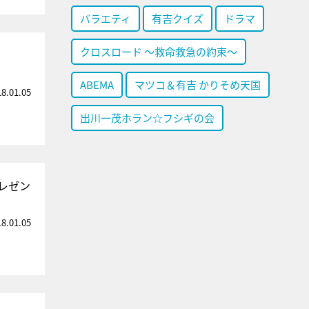
バラエティ
有吉クイズ
ドラマ
クロスロード ～救命救急の約束～
ABEMA
マツコ＆有吉 かりそめ天国
18.01.05
出川一茂ホラン☆フシギの会
レゼン
18.01.05