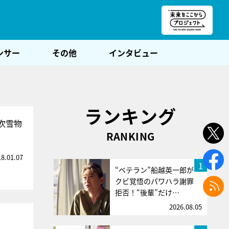
朝POST
ンサー
その他
インタビュー
ランキング
吹雪物
RANKING
18.01.07
1
“ベテラン”船越英一郎が
クビ覚悟のパワハラ謝罪
拒否！“後輩”だけ…
2026.08.05