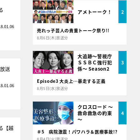
る
アメトーーク！
2
18.01.06
売れっ子芸人の貴重トーーク祭り!!
8月6日(木)放送分
大追跡～警視庁
ＳＳＢＣ強行犯
3
』放送
係～ Season2
Episode3 大炎上…暴走する正義
18.01.06
8月5日(水)放送分
クロスロード ～
救命救急の約束
4
～
る【越
＃5 病院激震！パワハラ＆医療事故!?
8月4日(火)放送分