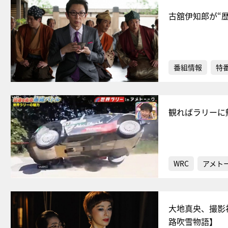
古舘伊知郎が“
番組情報
特
観ればラリーに
WRC
アメト
大地真央、撮影
路吹雪物語】