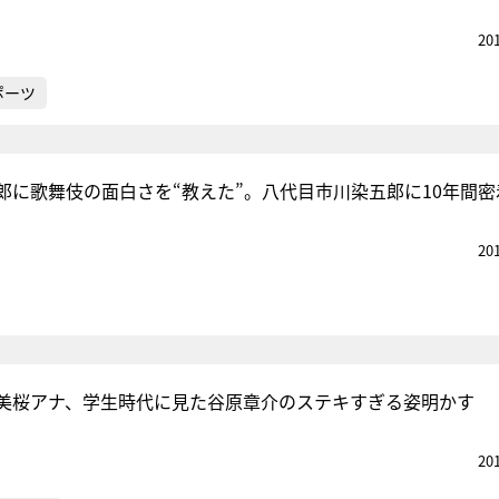
20
ポーツ
郎に歌舞伎の面白さを“教えた”。八代目市川染五郎に10年間密
20
美桜アナ、学生時代に見た谷原章介のステキすぎる姿明かす
20