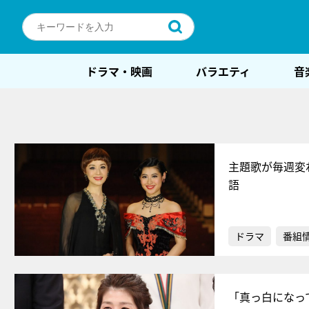
ドラマ・映画
バラエティ
音
主題歌が毎週変
語
ドラマ
番組
「真っ白になっ