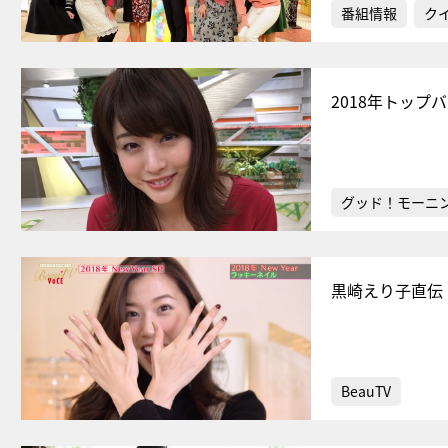
番組情報
ク
2018年トッ
グッド！モーニ
黒崎えり子直伝
BeauTV