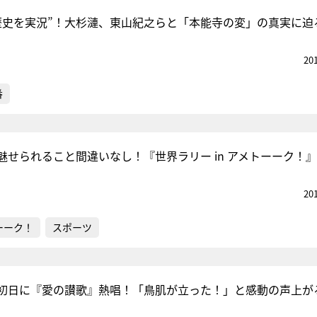
歴史を実況”！大杉漣、東山紀之らと「本能寺の変」の真実に迫
20
番
魅せられること間違いなし！『世界ラリー in アメトーーク！
20
ーーク！
スポーツ
初日に『愛の讃歌』熱唱！「鳥肌が立った！」と感動の声上が