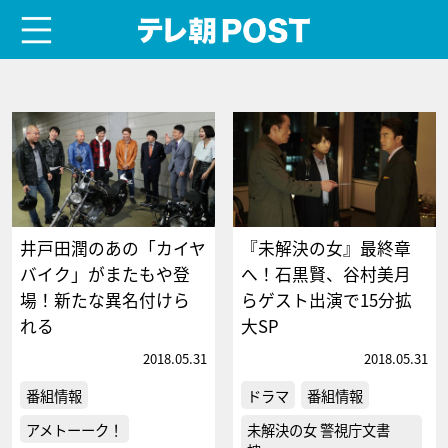
menu
テレ朝POST
井戸田潤のあの「カイヤ
『未解決の女』最終章
バイク」がまたもや登
へ！石黒賢、谷村美月
場！新たな異名付けら
らゲスト出演で15分拡
れる
大SP
2018.05.31
2018.05.31
番組情報
ドラマ
番組情報
アメトーーク！
未解決の女 警視庁文書