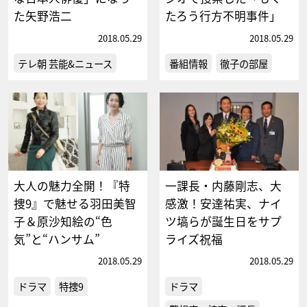
た矢野浩二
たろう行方不明事件」
2018.05.29
2018.05.29
テレ朝 芸能&ニュース
番組情報
徹子の部屋
大人の魅力全開！『特
一課長・内藤剛志、大
捜9』で魅せる羽田美智
感激！安達祐実、ナイ
子＆原沙知絵の“色
ツ塙らが誕生日をサプ
気”と“ハンサム”
ライズ祝福
2018.05.29
2018.05.29
ドラマ
特捜9
ドラマ