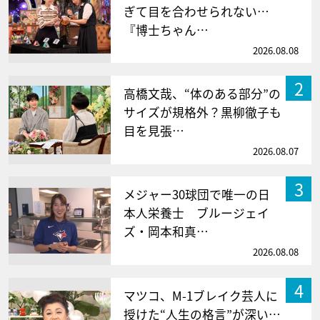
ぎて目を合わせられない…
『博士ちゃん…
2026.08.08
2
高橋文哉、“体のある部分”の
サイズが規格外？黒柳徹子も
目を見張…
2026.08.07
3
メジャー30球団で唯一の日
本人栄養士 ブルージェイ
ズ・岡本和真…
2026.08.08
4
マツコ、M-1ブレイク芸人に
授けた“人生の格言”が深い…