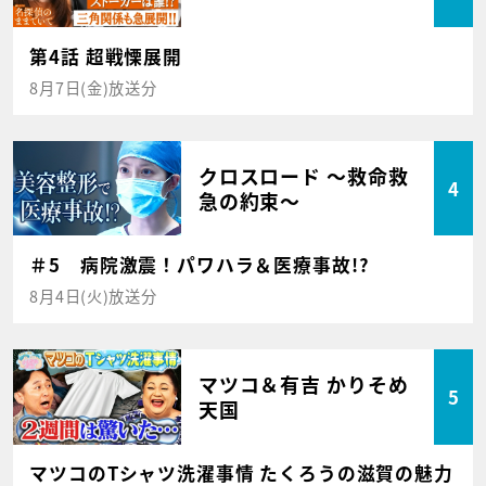
第4話 超戦慄展開
8月7日(金)放送分
クロスロード ～救命救
4
急の約束～
＃5 病院激震！パワハラ＆医療事故!?
8月4日(火)放送分
マツコ＆有吉 かりそめ
5
天国
マツコのTシャツ洗濯事情 たくろうの滋賀の魅力