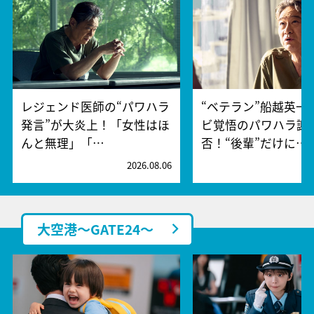
レジェンド医師の“パワハラ
“ベテラン”船越英一
発言”が大炎上！「女性はほ
ビ覚悟のパワハラ謝
んと無理」「…
否！“後輩”だけに…
2026.08.06
2
大空港～GATE24～