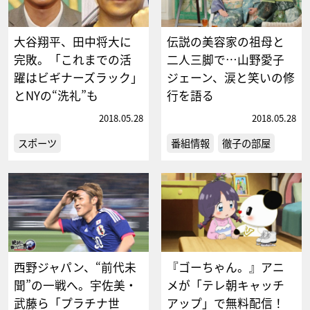
大谷翔平、田中将大に
伝説の美容家の祖母と
完敗。「これまでの活
二人三脚で…山野愛子
躍はビギナーズラック」
ジェーン、涙と笑いの修
とNYの“洗礼”も
行を語る
2018.05.28
2018.05.28
スポーツ
番組情報
徹子の部屋
西野ジャパン、“前代未
『ゴーちゃん。』アニ
聞”の一戦へ。宇佐美・
メが「テレ朝キャッチ
武藤ら「プラチナ世
アップ」で無料配信！