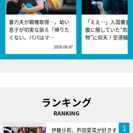
暴力夫が親権取得…。幼い
「ええ…」入国審査
息子が切実な訴え「帰りた
腹に隠していた“危険
くない。パパはマ…
物”に仰天！空港騒
2026.08.07
2
ランキング
RANKING
1
伊藤沙莉、芦田愛菜が好きす