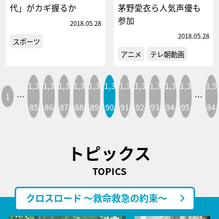
代」がカギ握るか
茅野愛衣ら人気声優も
参加
2018.05.28
2018.05.28
スポーツ
アニメ
テレ朝動画
1,3
1,3
1,3
1,3
1,3
1,3
1,3
1,3
1,3
1,3
1,3
1,5
1
…
…
85
86
87
88
89
90
91
92
93
94
95
84
トピックス
TOPICS
クロスロード ～救命救急の約束～