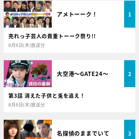
アメトーーク！
1
売れっ子芸人の貴重トーーク祭り!!
8月6日(木)放送分
大空港～GATE24～
2
第3話 消えた子供と兎を追え！
8月6日(木)放送分
名探偵のままでいて
3