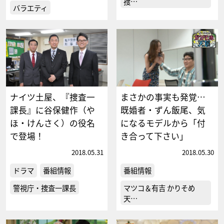
捜…
バラエティ
ナイツ土屋、『捜査一
まさかの事実も発覚…
課長』に谷保健作（や
既婚者・ずん飯尾、気
ほ・けんさく）の役名
になるモデルから「付
で登場！
き合って下さい」
2018.05.31
2018.05.30
ドラマ
番組情報
番組情報
警視庁・捜査一課長
マツコ＆有吉 かりそめ
天…