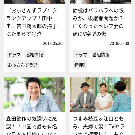
『おっさんずラブ』ク
動機はパワハラへの恨
ランクアップ！田中
みか、後継者問題か？
圭、吉田鋼太郎の撮了
亡くなったセレブ妻の
にたまらず号泣
額にV字型の傷
2018.05.30
2018.05.30
ドラマ
番組情報
ドラマ
番組情報
おっさんずラブ
特捜9
森田健作の気遣いに感
つまみ枝豆＆江口とも
涙！「中国で最も有名
み、夫婦で涙！TVやラ
な日本人俳優」になっ
ジオで捜索した「もぐ