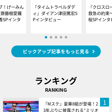
ブ！げーみん
『タイムトラベルダデ
『クロスロー
E齋藤樹愛羅
ィ』ダイアン津田篤宏S
救急の約束
香SPインタ
Pインタビュー
桜SPイ
ピックアップ記事をもっと見る
ランキング
RANKING
1
『Mステ』豪華8組が登場！2
3年ぶりに披露される“ミリオ