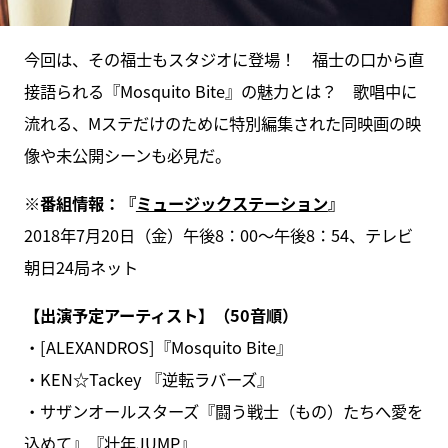
今回は、その福士もスタジオに登場！ 福士の口から直
接語られる『Mosquito Bite』の魅力とは？ 歌唱中に
流れる、Mステだけのために特別編集された同映画の映
像や未公開シーンも必見だ。
※番組情報：『
ミュージックステーション
』
2018年7月20日（金）午後8：00～午後8：54、テレビ
朝日24局ネット
【出演予定アーティスト】（50音順）
・[ALEXANDROS]『Mosquito Bite』
・KEN☆Tackey 『逆転ラバーズ』
・サザンオールスターズ『闘う戦士（もの）たちへ愛を
込めて』『壮年JUMP』