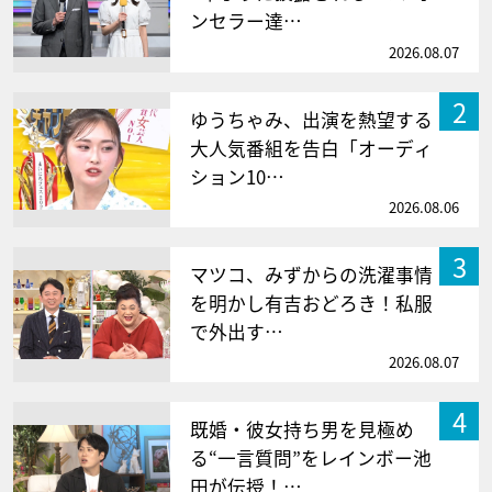
ンセラー達…
2026.08.07
2
ゆうちゃみ、出演を熱望する
大人気番組を告白「オーディ
ション10…
2026.08.06
3
マツコ、みずからの洗濯事情
を明かし有吉おどろき！私服
で外出す…
2026.08.07
4
既婚・彼女持ち男を見極め
る“一言質問”をレインボー池
田が伝授！…