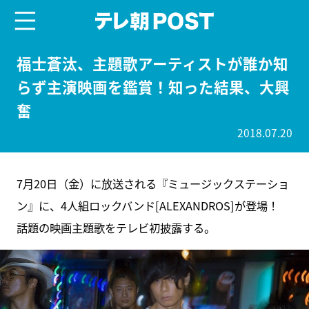
menu
テレ朝POST
福士蒼汰、主題歌アーティストが誰か知
らず主演映画を鑑賞！知った結果、大興
奮
2018.07.20
7月20日（金）に放送される『ミュージックステーショ
ン』に、4人組ロックバンド[ALEXANDROS]が登場！
話題の映画主題歌をテレビ初披露する。