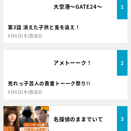
大空港～GATE24～
1
第3話 消えた子供と兎を追え！
8月6日(木)放送分
アメトーーク！
2
売れっ子芸人の貴重トーーク祭り!!
8月6日(木)放送分
名探偵のままでいて
3