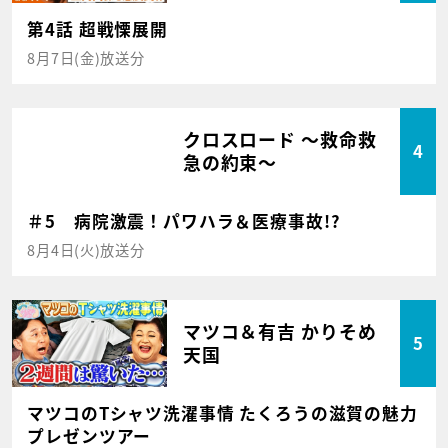
第4話 超戦慄展開
8月7日(金)放送分
クロスロード ～救命救
4
急の約束～
＃5 病院激震！パワハラ＆医療事故!?
8月4日(火)放送分
マツコ＆有吉 かりそめ
5
天国
マツコのTシャツ洗濯事情 たくろうの滋賀の魅力
プレゼンツアー