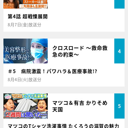
第4話 超戦慄展開
8月7日(金)放送分
クロスロード ～救命救
4
急の約束～
＃5 病院激震！パワハラ＆医療事故!?
8月4日(火)放送分
マツコ＆有吉 かりそめ
5
天国
マツコのTシャツ洗濯事情 たくろうの滋賀の魅力