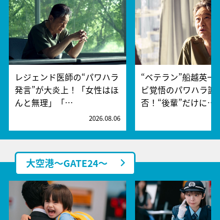
レジェンド医師の“パワハラ
“ベテラン”船越英一
発言”が大炎上！「女性はほ
ビ覚悟のパワハラ謝
んと無理」「…
否！“後輩”だけに…
2026.08.06
2
大空港～GATE24～