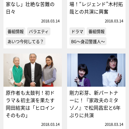
家なし」壮絶な苦難の
場！“レジェンド”木村拓
日々
哉との共演に興奮
2018.03.14
2018.03.14
番組情報
バラエティ
ドラマ
番組情報
あいつ今何してる？
BG～身辺警護人～
原作者も太鼓判！初ド
剛力彩芽、新パートナ
ラマ＆初主演を果たす
ーに！『家政夫のミタ
岡田結実は「ヒロイン
ゾノ』で松岡昌宏と6年
そのもの」
ぶりに共演
2018.03.14
2018.03.14