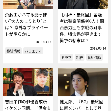
斎藤工がハマる艶っぽ
【相棒・最終回】容疑
い“大人のしりとり”と
者は警察関係者6人！関
は？ 意外なプライベー
西暴力団も参戦の難事
トが明らかに
件、特命係が導き出す
衝撃の結末は？
2018.03.14
2018.03.14
番組情報
バラエティ
ドラマ
相棒
番組情報
吉田栄作の俳優養成所
健太郎、『BG』最終回
イケメン同期、「借金＆
に新メンバーとして登