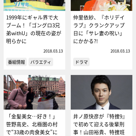
1999年にギャル界で大
仲里依紗、『ホリデイ
ブーム！「ゴングロ3兄
ラブ』クランクアップ
弟withU」の現在の姿が
日に「サレ妻の呪い」
明らかに
にかかる?!
2018.03.13
2018.03.13
番組情報
バラエティ
ドラマ
「金髪美女…好き！」
井ノ原快彦が『特捜9』
笹野高史、北極圏の村
で初めて迎える後輩刑
で“33歳の肉食美女”に
事！山田裕貴、特捜班