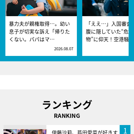
暴力夫が親権取得…。幼い
「ええ…」入国審査
息子が切実な訴え「帰りた
腹に隠していた“危険
くない。パパはマ…
物”に仰天！空港騒
2026.08.07
2
ランキング
RANKING
1
伊藤沙莉、芦田愛菜が好きす