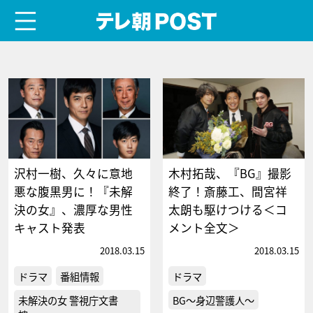
menu
テレ朝POST
沢村一樹、久々に意地
木村拓哉、『BG』撮影
悪な腹黒男に！『未解
終了！斎藤工、間宮祥
決の女』、濃厚な男性
太朗も駆けつける＜コ
キャスト発表
メント全文＞
2018.03.15
2018.03.15
ドラマ
番組情報
ドラマ
未解決の女 警視庁文書
BG～身辺警護人～