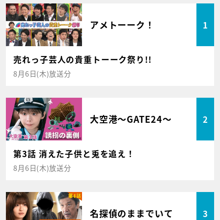
アメトーーク！
1
売れっ子芸人の貴重トーーク祭り!!
8月6日(木)放送分
大空港～GATE24～
2
第3話 消えた子供と兎を追え！
8月6日(木)放送分
名探偵のままでいて
3