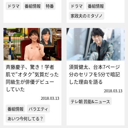
ドラマ
番組情報
特番
ドラマ
番組情報
家政夫のミタゾノ
斉藤慶子、驚き！学者
須賀健太、台本7ページ
肌で“オタク”気質だった
分のセリフを5分で暗記
同級生が俳優デビュー
した理由を語る
していた
2018.03.13
2018.03.13
テレ朝 芸能&ニュース
番組情報
バラエティ
あいつ今何してる？