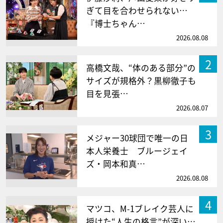
ぎて目を合わせられない…
『博士ちゃん…
2026.08.08
2
高橋文哉、“体のある部分”の
サイズが規格外？黒柳徹子も
目を見張…
2026.08.07
3
メジャー30球団で唯一の日
本人栄養士 ブルージェイ
ズ・岡本和真…
2026.08.08
4
マツコ、M-1ブレイク芸人に
授けた“人生の格言”が深い…