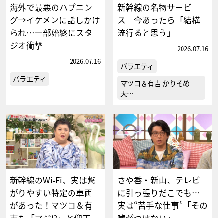
海外で最悪のハプニン
新幹線の名物サービ
グ→イケメンに話しかけ
ス 今あったら「結構
られ…一部始終にスタ
流行ると思う」
ジオ衝撃
2026.07.16
2026.07.16
バラエティ
バラエティ
マツコ＆有吉 かりそめ
天…
新幹線のWi-Fi、実は繋
さや香・新山、テレビ
がりやすい特定の車両
に引っ張りだこでも…
があった！マツコ＆有
実は“苦手な仕事”「その
吉も「マジ!?」と仰天
嘘がつけない」