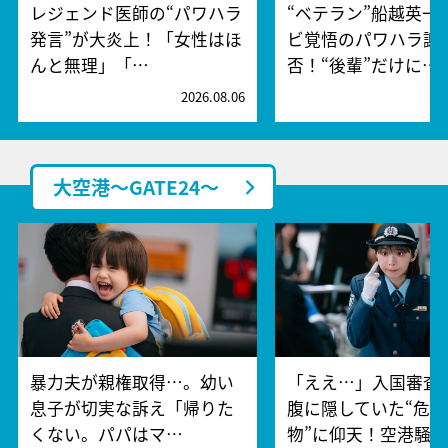
レジェンド医師の“パワハラ
“ベテラン”船越英一
発言”が大炎上！「女性はほ
ビ覚悟のパワハラ謝
んと無理」「…
否！“後輩”だけに…
2026.08.06
2
大空港～GATE24～
暴力夫が親権取得…。幼い
「ええ…」入国審査
息子が切実な訴え「帰りた
腹に隠していた“危険
くない。パパはマ…
物”に仰天！空港騒