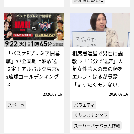
「バスケBプレミア開幕
相席居酒屋で男性に説
戦」が全国地上波放送
教→「12分で退席」人
決定！アルバルク東京v
気女性芸人の裏の顔を
s琉球ゴールデンキング
エルフ・はるが暴露
ス
「まったくモテない」
2026.07.16
2026.07.16
スポーツ
バラエティ
くりぃむナンタラ
スーパーバラバラ大作戦