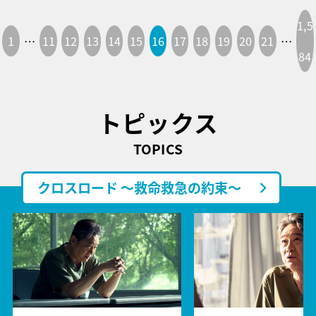
1,5
1
…
11
12
13
14
15
16
17
18
19
20
21
…
84
トピックス
TOPICS
クロスロード ～救命救急の約束～