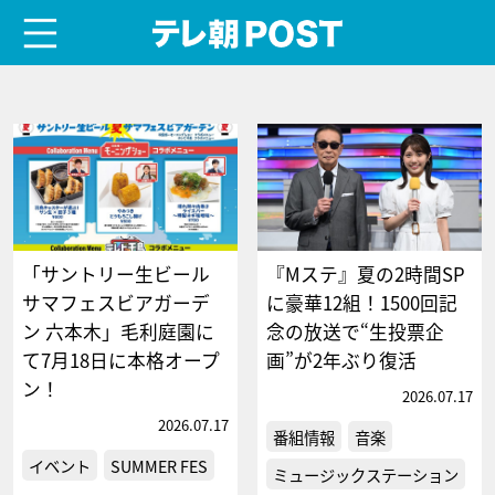
menu
テレ朝POST
「サントリー生ビール
『Mステ』夏の2時間SP
サマフェスビアガーデ
に豪華12組！1500回記
ン 六本木」毛利庭園に
念の放送で“生投票企
て7月18日に本格オープ
画”が2年ぶり復活
ン！
2026.07.17
2026.07.17
番組情報
音楽
イベント
SUMMER FES
ミュージックステーション