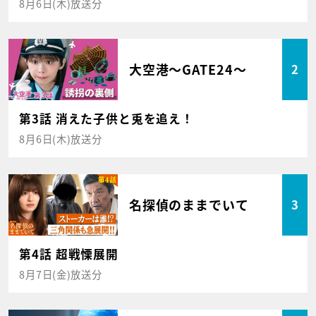
8月6日(木)放送分
大空港～GATE24～
2
第3話 消えた子供と兎を追え！
8月6日(木)放送分
名探偵のままでいて
3
第4話 超戦慄展開
8月7日(金)放送分