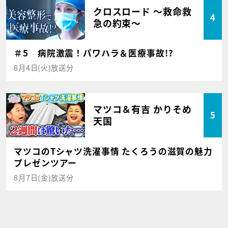
クロスロード ～救命救
4
急の約束～
＃5 病院激震！パワハラ＆医療事故!?
8月4日(火)放送分
マツコ＆有吉 かりそめ
5
天国
マツコのTシャツ洗濯事情 たくろうの滋賀の魅力
プレゼンツアー
8月7日(金)放送分