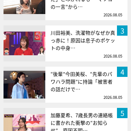
の一言”から…
2026.08.05
3
川田裕美、洗濯物がなぜか真
っ赤に！原因は息子のポケッ
トの中身…
2026.08.05
4
“後輩”今田美桜、“先輩のパ
ワハラ問題”に持論「被害者
の話だけで…
2026.08.05
5
加藤夏希、7歳長男の連絡帳
に書かれた衝撃の“お知ら
せ” 原因不明…