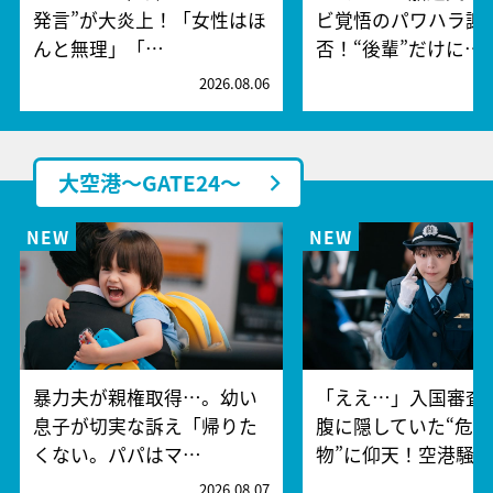
発言”が大炎上！「女性はほ
ビ覚悟のパワハラ謝
んと無理」「…
否！“後輩”だけに…
2026.08.06
2
大空港～GATE24～
暴力夫が親権取得…。幼い
「ええ…」入国審査
息子が切実な訴え「帰りた
腹に隠していた“危険
くない。パパはマ…
物”に仰天！空港騒
2026.08.07
2