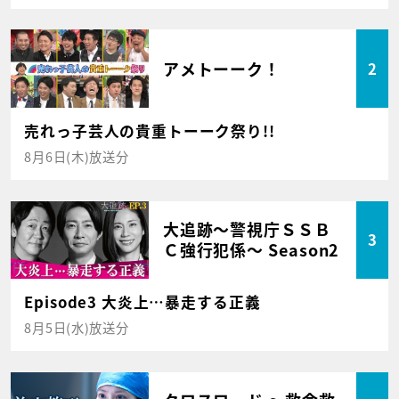
アメトーーク！
2
売れっ子芸人の貴重トーーク祭り!!
8月6日(木)放送分
大追跡～警視庁ＳＳＢ
3
Ｃ強行犯係～ Season2
Episode3 大炎上…暴走する正義
8月5日(水)放送分