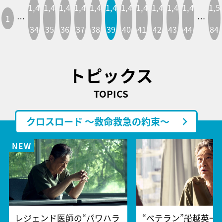
1,4
1,4
1,4
1,4
1,4
1,4
1,4
1,4
1,4
1,4
1,4
1,5
1
…
…
34
35
36
37
38
39
40
41
42
43
44
84
トピックス
TOPICS
クロスロード ～救命救急の約束～
レジェンド医師の“パワハラ
“ベテラン”船越英一