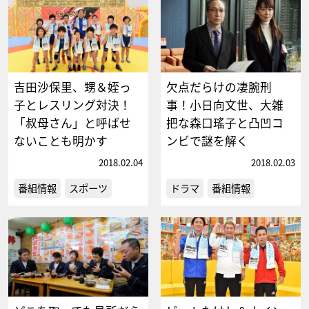
吉田沙保里、甥＆姪っ
欠点だらけの凄腕刑
子とレスリング対決！
事！小日向文世、大雑
「叔母さん」と呼ばせ
把な森口瑤子と凸凹コ
ないことも明かす
ンビで謎を解く
2018.02.04
2018.02.03
番組情報
スポーツ
ドラマ
番組情報