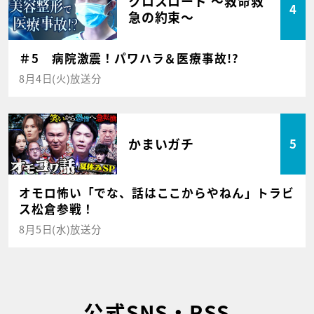
クロスロード ～救命救
4
急の約束～
＃5 病院激震！パワハラ＆医療事故!?
8月4日(火)放送分
かまいガチ
5
オモロ怖い「でな、話はここからやねん」トラビ
ス松倉参戦！
8月5日(水)放送分
公式SNS・RSS