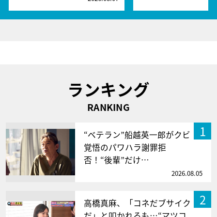
ランキング
RANKING
1
“ベテラン”船越英一郎がクビ
覚悟のパワハラ謝罪拒
否！“後輩”だけ…
2026.08.05
2
高橋真麻、「コネだブサイク
だ」と叩かれるも…“マツコ