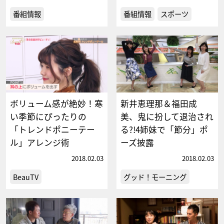
番組情報
番組情報
スポーツ
ボリューム感が絶妙！寒
新井恵理那＆福田成
い季節にぴったりの
美、鬼に扮して退治され
「トレンドポニーテー
る?!4姉妹で「節分」ポ
ル」アレンジ術
ーズ披露
2018.02.03
2018.02.03
BeauTV
グッド！モーニング