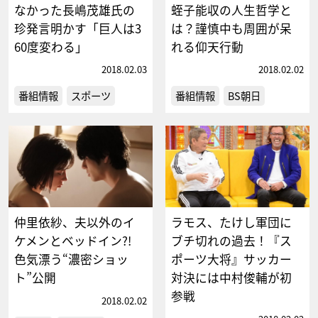
なかった長嶋茂雄氏の
蛭子能収の人生哲学と
珍発言明かす「巨人は3
は？謹慎中も周囲が呆
60度変わる」
れる仰天行動
2018.02.03
2018.02.02
番組情報
スポーツ
番組情報
BS朝日
仲里依紗、夫以外のイ
ラモス、たけし軍団に
ケメンとベッドイン?!
ブチ切れの過去！『ス
色気漂う“濃密ショッ
ポーツ大将』サッカー
ト”公開
対決には中村俊輔が初
参戦
2018.02.02