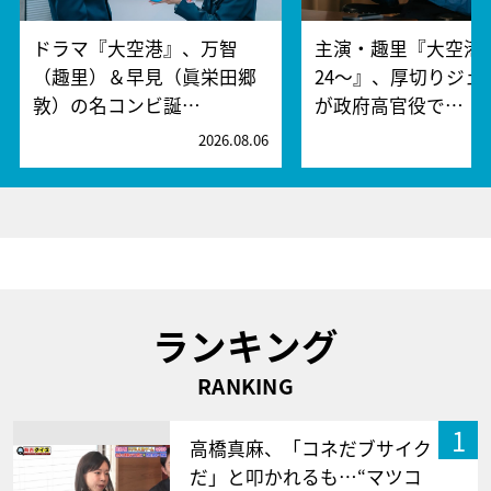
ドラマ『大空港』、万智
主演・趣里『大空港～
（趣里）＆早見（眞栄田郷
24～』、厚切りジェ
敦）の名コンビ誕…
が政府高官役で…
2026.08.06
2
ランキング
RANKING
1
高橋真麻、「コネだブサイク
だ」と叩かれるも…“マツコ