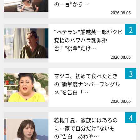
の一言”から…
2026.08.05
2
“ベテラン”船越英一郎がクビ
覚悟のパワハラ謝罪拒
否！“後輩”だけ…
2026.08.05
3
マツコ、初めて食べたとき
の“衝撃度ナンバーワングル
メ”を告白「…
2026.08.05
4
若槻千夏、家族にはあるの
に…家で自分だけ“ないも
の”告白 あわや…