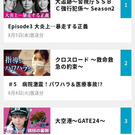
大追跡～警視庁ＳＳＢ
1
Ｃ強行犯係～ Season2
Episode3 大炎上…暴走する正義
8月5日(水)放送分
クロスロード ～救命救
2
急の約束～
＃5 病院激震！パワハラ＆医療事故!?
8月4日(火)放送分
大空港～GATE24～
3