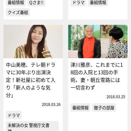
番組情報
Qさま!!
ドラマ
番組情報
クイズ番組
中山美穂、テレ朝ドラ
津川雅彦、これまでに1
マに30年ぶり出演決
8回の入院と13回の手
定！新社屋に初めて入
術。妻・朝丘雪路には
り「新人のような気
一切言わず
分」
2018.03.25
2018.03.26
番組情報
徹子の部屋
ドラマ
未解決の女 警視庁文書