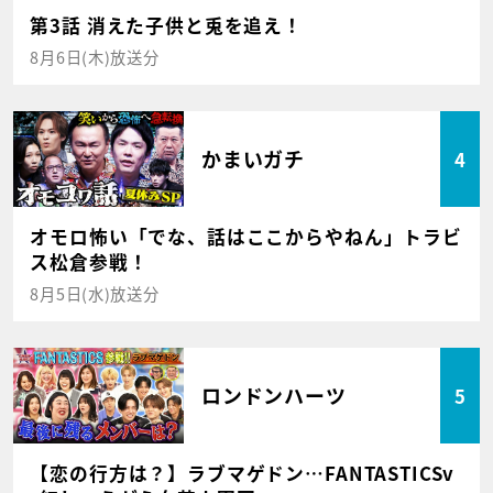
第3話 消えた子供と兎を追え！
8月6日(木)放送分
かまいガチ
4
オモロ怖い「でな、話はここからやねん」トラビ
ス松倉参戦！
8月5日(水)放送分
ロンドンハーツ
5
【恋の行方は？】ラブマゲドン…FANTASTICSv