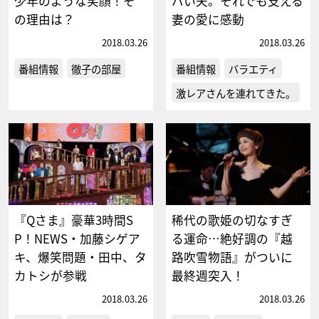
少年のような笑顔！そ
バい夫。それでも支える
の理由は？
妻の愛に感動
2018.03.26
2018.03.26
番組情報
徹子の部屋
番組情報
バラエティ
激レアさんを連れてきた。
『Qさま』豪華3時間S
稀代の歌姫の切なすぎ
P！NEWS・加藤シゲア
る運命…絶好調の『越
キ、爆笑問題・田中、タ
路吹雪物語』がついに
カトシが参戦
最終週突入！
2018.03.26
2018.03.26