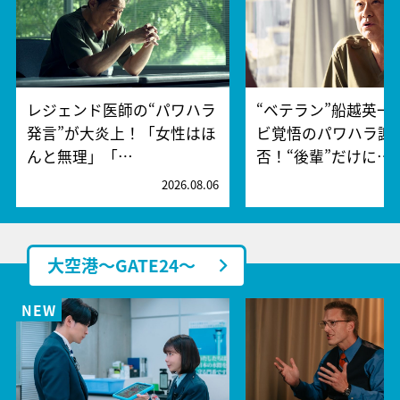
レジェンド医師の“パワハラ
“ベテラン”船越英一
発言”が大炎上！「女性はほ
ビ覚悟のパワハラ謝
んと無理」「…
否！“後輩”だけに…
2026.08.06
2
大空港～GATE24～