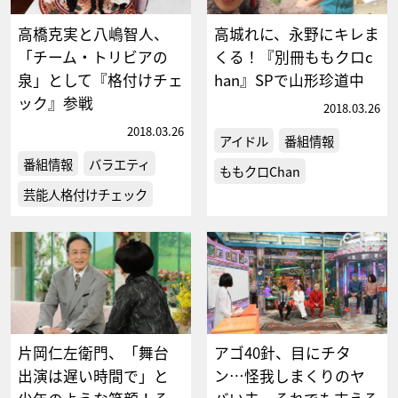
高橋克実と八嶋智人、
高城れに、永野にキレま
「チーム・トリビアの
くる！『別冊ももクロc
泉」として『格付けチェ
han』SPで山形珍道中
ック』参戦
2018.03.26
2018.03.26
アイドル
番組情報
番組情報
バラエティ
ももクロChan
芸能人格付けチェック
片岡仁左衛門、「舞台
アゴ40針、目にチタ
出演は遅い時間で」と
ン…怪我しまくりのヤ