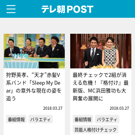
menu
テレ朝POST
狩野英孝、“天才”赤髪V
最終チェックで2組が消
系バンド「Sleep My De
える危機！『格付け』最
ar」の意外な現在の姿を
新版、MC浜田雅功も大
追う
興奮の展開に
2018.03.27
2018.03.27
番組情報
バラエティ
番組情報
バラエティ
芸能人格付けチェック