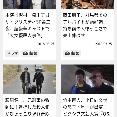
主演は沢村一樹！アガ
藤田朋子、群馬県での
サ・クリスティSP第二
アルバイトが絶好調！
夜、超豪華キャストで
持ち前の人懐っこさで
「大女優殺人事件」
売上伸ばす
2018.03.25
2018.03.25
ドラマ
番組情報
番組情報
萩原健一、元刑事の牧
竹中直人、小日向文世
師に！逮捕した殺人犯
の息子・星一が出演！
がひょっこり現れ奇妙
ピクシブ文芸大賞『Q＆