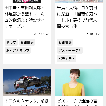
田中圭・吉田鋼太郎・
千鳥・大悟、ロケ前日
林遣都から壁ドン！キ
に深酒！「回転竹刀ハ
ュン欲満たす特設サイ
ードル」競技で前代未
トオープン
聞の大事件
2018.04.28
2018.04.28
ドラマ
番組情報
番組情報
おっさんずラブ
アメトーーク！
バラエティ
トヨタのタナック、驚き
ビズリーチで話題の吉