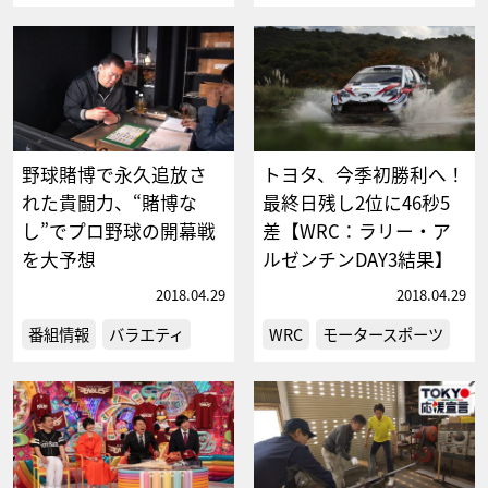
野球賭博で永久追放さ
トヨタ、今季初勝利へ！
れた貴闘力、“賭博な
最終日残し2位に46秒5
し”でプロ野球の開幕戦
差【WRC：ラリー・ア
を大予想
ルゼンチンDAY3結果】
2018.04.29
2018.04.29
番組情報
バラエティ
WRC
モータースポーツ