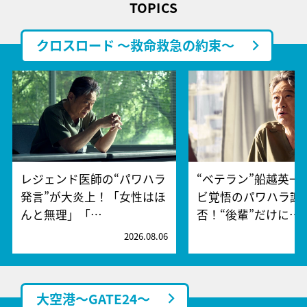
TOPICS
クロスロード ～救命救急の約束～
レジェンド医師の“パワハラ
“ベテラン”船越英一
発言”が大炎上！「女性はほ
ビ覚悟のパワハラ謝
んと無理」「…
否！“後輩”だけに…
2026.08.06
2
大空港～GATE24～