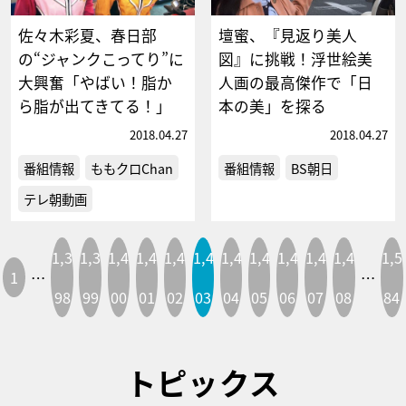
佐々木彩夏、春日部
壇蜜、『見返り美人
の“ジャンクこってり”に
図』に挑戦！浮世絵美
大興奮「やばい！脂か
人画の最高傑作で「日
ら脂が出てきてる！」
本の美」を探る
2018.04.27
2018.04.27
番組情報
ももクロChan
番組情報
BS朝日
テレ朝動画
1,3
1,3
1,4
1,4
1,4
1,4
1,4
1,4
1,4
1,4
1,4
1,5
1
…
…
98
99
00
01
02
03
04
05
06
07
08
84
トピックス