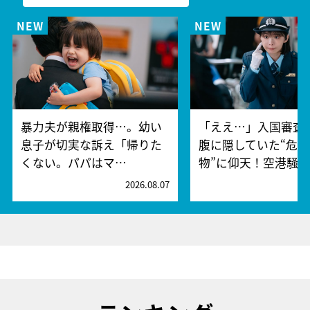
暴力夫が親権取得…。幼い
「ええ…」入国審査
息子が切実な訴え「帰りた
腹に隠していた“危険
くない。パパはマ…
物”に仰天！空港騒
2026.08.07
2