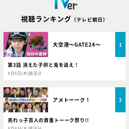
視聴ランキング
（テレビ朝日）
大空港～GATE24～
1
第3話 消えた子供と兎を追え！
8月6日(木)放送分
アメトーーク！
2
売れっ子芸人の貴重トーーク祭り!!
8月6日(木)放送分