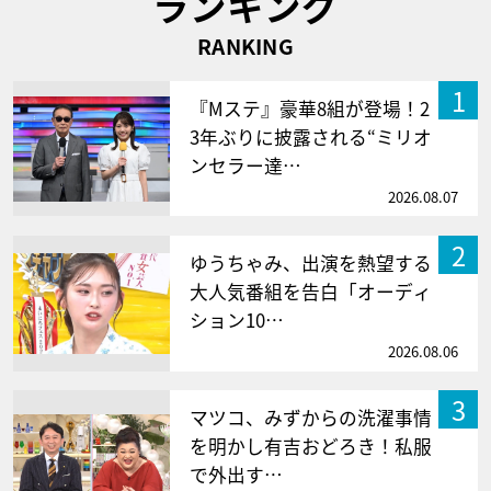
ランキング
RANKING
1
『Mステ』豪華8組が登場！2
3年ぶりに披露される“ミリオ
ンセラー達…
2026.08.07
2
ゆうちゃみ、出演を熱望する
大人気番組を告白「オーディ
ション10…
2026.08.06
3
マツコ、みずからの洗濯事情
を明かし有吉おどろき！私服
で外出す…