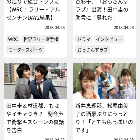
の走りで総合トップに
谷彩子、『おっさんず
【WRC：ラリー・アル
ラブ』出演！田中圭の
ゼンチンDAY2結果】
助言に「暴れた」
2018.04.28
2018.04.28
WRC
世界ラリー選手権
ドラマ
インタビュー
モータースポーツ
おっさんずラブ
田中圭＆林遣都、もは
新井恵理那、松尾由美
やイチャつき!? 副音声
子の酒豪ぶりにうっと
で衝撃キスシーンの裏話
り！「とても色っぽいの
を告白
です」
2018.04.28
2018.04.28