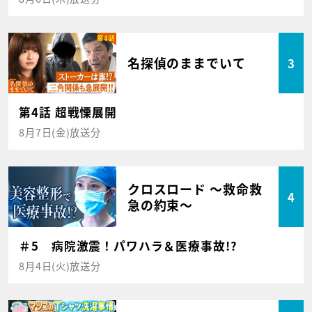
名探偵のままでいて
3
第4話 超戦慄展開
8月7日(金)放送分
クロスロード ～救命救
4
急の約束～
＃5 病院激震！パワハラ＆医療事故!?
8月4日(火)放送分