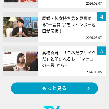
2026.08.07
4
既婚・彼女持ち男を見極め
る“一言質問”をレインボー池
田が伝授！…
2026.08.07
5
高橋真麻、「コネだブサイク
だ」と叩かれるも…“マツコ
の一言”から…
2026.08.05
もっと見る