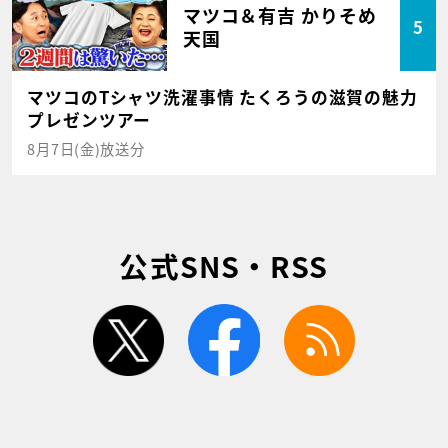
マツコ＆有吉 かりそめ
5
天国
マツコのTシャツ洗濯事情 たくろうの滋賀の魅力
プレゼンツアー
8月7日(金)放送分
公式SNS・RSS
twitter
facebook
rss