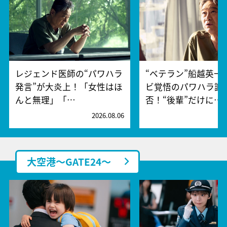
レジェンド医師の“パワハラ
“ベテラン”船越英一
発言”が大炎上！「女性はほ
ビ覚悟のパワハラ謝
んと無理」「…
否！“後輩”だけに…
2026.08.06
2
大空港～GATE24～