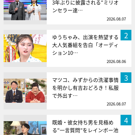
3年ぶりに披露される“ミリオ
ンセラー達…
2026.08.07
2
ゆうちゃみ、出演を熱望する
大人気番組を告白「オーディ
ション10…
2026.08.06
3
マツコ、みずからの洗濯事情
を明かし有吉おどろき！私服
で外出す…
2026.08.07
4
既婚・彼女持ち男を見極め
る“一言質問”をレインボー池