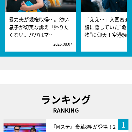
暴力夫が親権取得…。幼い
「ええ…」入国審査
息子が切実な訴え「帰りた
腹に隠していた“危険
くない。パパはマ…
物”に仰天！空港騒
2026.08.07
2
ランキング
RANKING
1
『Mステ』豪華8組が登場！2