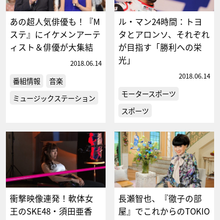
あの超人気俳優も！『M
ル・マン24時間：トヨ
ステ』にイケメンアーテ
タとアロンソ、それぞれ
ィスト＆俳優が大集結
が目指す「勝利への栄
光」
2018.06.14
2018.06.14
番組情報
音楽
モータースポーツ
ミュージックステーション
スポーツ
衝撃映像連発！軟体女
長瀬智也、『徹子の部
王のSKE48・須田亜香
屋』でこれからのTOKIO