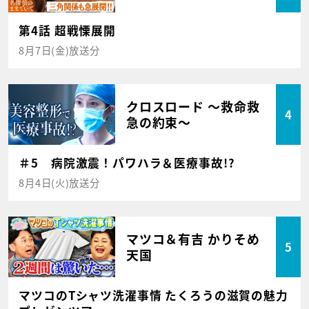
第4話 超戦慄展開
8月7日(金)放送分
クロスロード ～救命救
4
急の約束～
＃5 病院激震！パワハラ＆医療事故!?
8月4日(火)放送分
マツコ＆有吉 かりそめ
5
天国
マツコのTシャツ洗濯事情 たくろうの滋賀の魅力