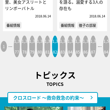
里、美女アスリートと
を語る。溺愛する3人の
リンボーバトル
存在も
2018.06.14
2018.06.14
番組情報
番組情報
徹子の部屋
1,3
1,3
1,3
1,3
1,3
1,3
1,3
1,3
1,3
1,3
1,3
1,5
1
…
…
77
78
79
80
81
82
83
84
85
86
87
84
トピックス
TOPICS
クロスロード ～救命救急の約束～