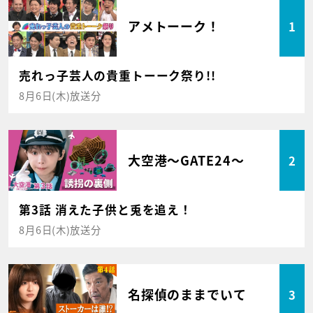
アメトーーク！
1
売れっ子芸人の貴重トーーク祭り!!
8月6日(木)放送分
大空港～GATE24～
2
第3話 消えた子供と兎を追え！
8月6日(木)放送分
名探偵のままでいて
3