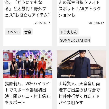
奈、「どうにでもな
んの誕生日祝うフォト
る」と太鼓判！野外フ
スポット！ARアトラク
ェス“お役立ちアイテム”
ションも
2018.06.15
2018.06.15
イベント
音楽
ドラえもん
SUMMER STATION
指原莉乃、W杯ハイライ
山﨑賢人、天皇皇后両
トでスポーツ番組初出
陛下ご出席の試写会で
演！関ジャニ・村上信五
辻井伸行がくれたアド
をサポート
バイス明かす