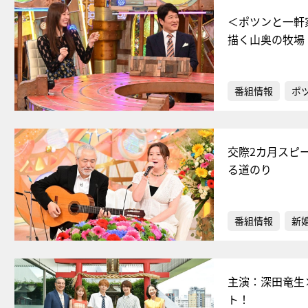
＜ポツンと一軒
描く山奥の牧場
番組情報
ポ
交際2カ月スピ
る道のり
番組情報
新
主演：深田竜生
ト！