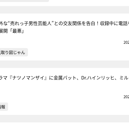
外な“売れっ子男性芸能人”との交友関係を告白！収録中に電話
展開「最悪」
20
見取り図じゃん
ラマ『ナツノマンザイ』に金属バット、Dr.ハインリッヒ、ミル
20
情報