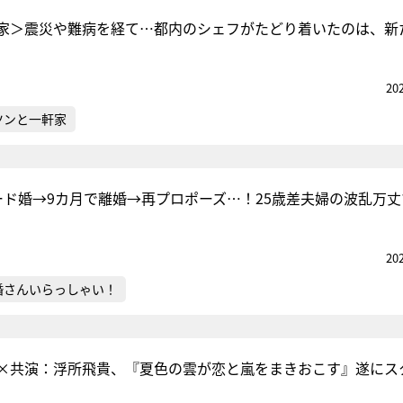
家＞震災や難病を経て…都内のシェフがたどり着いたのは、新
20
ツンと一軒家
ード婚→9カ月で離婚→再プロポーズ…！25歳差夫婦の波乱万丈
20
婚さんいらっしゃい！
×共演：浮所飛貴、『夏色の雲が恋と嵐をまきおこす』遂にス