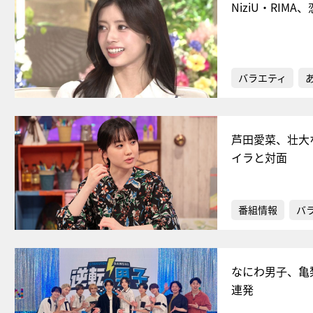
NiziU・RI
バラエティ
芦田愛菜、壮大
イラと対面
番組情報
バ
なにわ男子、亀
連発