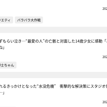
20
ラエティ
バラバラ大作戦
ずもらい泣き…“最愛の人”の亡骸と対面した14歳少女に感動「
ね」
20
博士ちゃん
れるきっかけとなった“水没危機” 衝撃的な解決策にスタジオ
…」
20