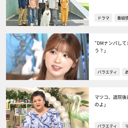
ドラマ
番組
“DMナンパして
う？」
バラエティ
マツコ、退院後
のよ」
バラエティ