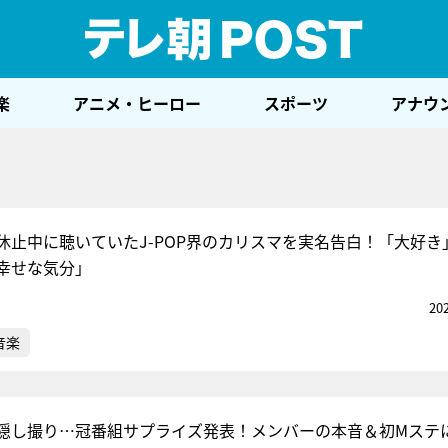
テレ
楽
アニメ・ヒーロー
スポーツ
アナウ
休止中に聴いていたJ-POP界のカリスマを実名告白！「大好き
幸せな気分」
20
音楽
隠し撮り…冠番組サプライズ発表！メンバーの本音＆初Mステ