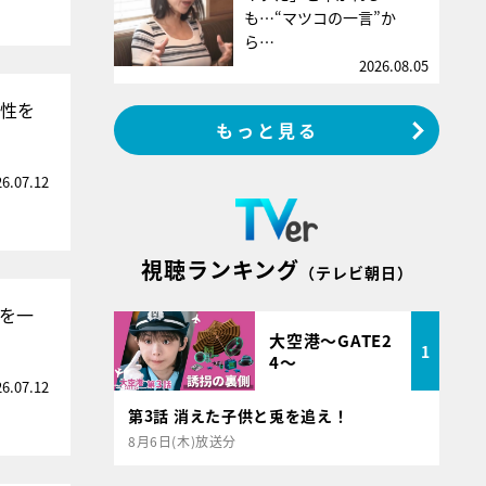
も…“マツコの一言”か
ら…
2026.08.05
係性を
もっと見る
26.07.12
視聴ランキング
（テレビ朝日）
トを一
大空港～GATE2
1
4～
26.07.12
第3話 消えた子供と兎を追え！
8月6日(木)放送分