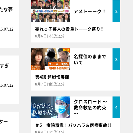
たな夢
アメトーーク！
2
売れっ子芸人の貴重トーーク祭り!!
26.07.12
8月6日(木)放送分
名探偵のままで
3
いて
すぎ
第4話 超戦慄展開
8月7日(金)放送分
26.07.12
クロスロード ～
救命救急の約束
4
～
ター
＃5 病院激震！パワハラ＆医療事故!?
8月4日(火)放送分