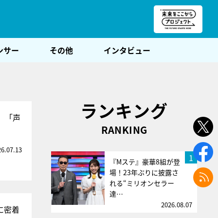
朝POST
ンサー
その他
インタビュー
ランキング
」「声
RANKING
26.07.13
1
『Mステ』豪華8組が登
場！23年ぶりに披露さ
れる“ミリオンセラー
達…
2026.08.07
に密着