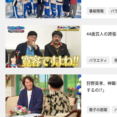
番組情報
バ
44歳芸人の誇
バラエティ
狩野英孝、神職
するの!?」
徹子の部屋