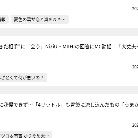
20
情報
夏色の雲が恋と嵐をまき…
きた相手”に「会う」NiziU・MIIHIの回答にMC動揺！「大丈夫
20
あざとくて何が悪いの？
に我慢できず…「4リットル」も胃袋に流し込んだもの「うま
20
マツコ＆有吉 かりそめ天…