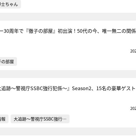
博士ちゃん
ュー30周年で『徹子の部屋』初出演！50代の今、唯一無二の関
20
子の部屋
追跡～警視庁SSBC強行犯係～』Season2、15名の豪華ゲス
20
情報
大追跡～警視庁SSBC強行…