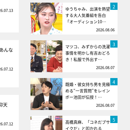
2
ゆうちゃみ、出演を熱望
26.07.13
する大人気番組を告白
「オーディション10…
2026.08.06
3
マツコ、みずからの洗濯
あんな
事情を明かし有吉おどろ
き！私服で外出す…
2026.08.07
26.07.12
4
既婚・彼女持ち男を見極
める“一言質問”をレイン
ボー池田が伝授！…
仰天
2026.08.07
5
高橋真麻、「コネだブサ
26.07.12
イクだ」と叩かれる