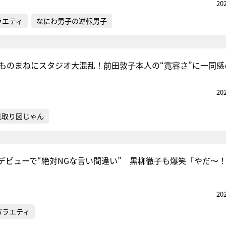
20
ラエティ
なにわ男子の逆転男子
張ものまねにスタジオ大混乱！前田敦子本人の“寛容さ”に一同感
20
見取り図じゃん
デビューで“絶対NGな言い間違い” 黒柳徹子も爆笑「やだ～
20
バラエティ