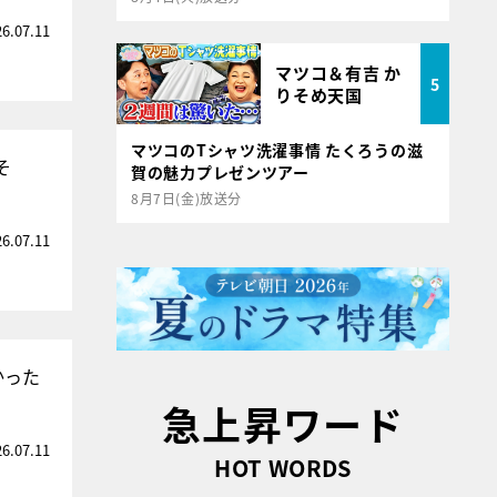
26.07.11
マツコ＆有吉 か
5
りそめ天国
マツコのTシャツ洗濯事情 たくろうの滋
そ
賀の魅力プレゼンツアー
8月7日(金)放送分
26.07.11
かった
急上昇ワード
26.07.11
HOT WORDS