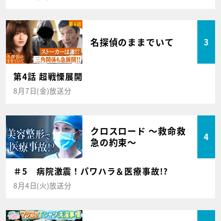
名探偵のままでいて
3
第4話 超戦慄展開
8月7日(金)放送分
クロスロード ～救命救
4
急の約束～
＃5 病院激震！パワハラ＆医療事故!?
8月4日(火)放送分