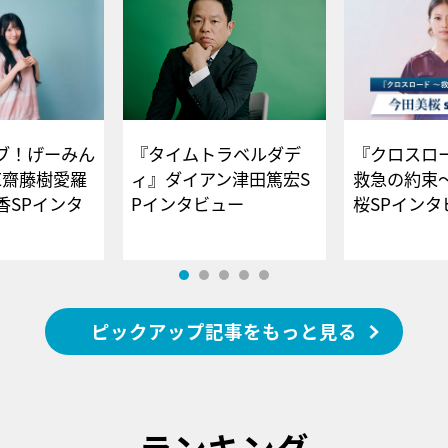
ブ！げーみん
『タイムトラベルダデ
『クロスロー
E齋藤樹愛羅
ィ』ダイアン津田篤宏S
救急の約束
香SPインタ
Pインタビュー
桜SPイ
ピックアップ記事をもっと見る
ランキング