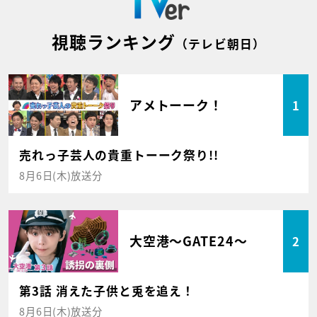
視聴ランキング
（テレビ朝日）
アメトーーク！
1
売れっ子芸人の貴重トーーク祭り!!
8月6日(木)放送分
大空港～GATE24～
2
第3話 消えた子供と兎を追え！
8月6日(木)放送分