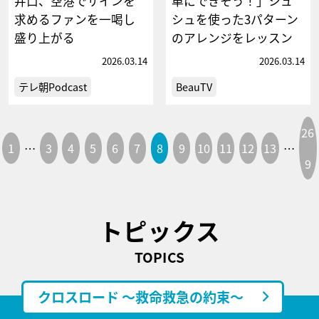
井口、空港でサインを
単にできそう！」シュ
求めるファンを一喝し
シュを使った3パターン
盛り上がる
のアレンジをレッスン
2026.03.14
2026.03.14
テレ朝Podcast
BeauTV
26
1
…
3
4
5
6
7
8
9
10
11
12
13
…
9
トピックス
TOPICS
クロスロード ～救命救急の約束～