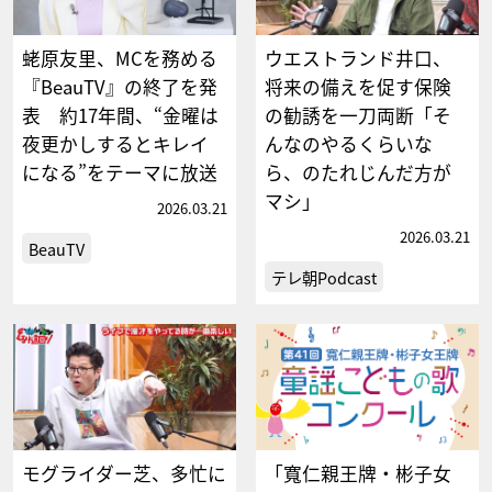
蛯原友里、MCを務める
ウエストランド井口、
『BeauTV』の終了を発
将来の備えを促す保険
表 約17年間、“金曜は
の勧誘を一刀両断「そ
夜更かしするとキレイ
んなのやるくらいな
になる”をテーマに放送
ら、のたれじんだ方が
マシ」
2026.03.21
2026.03.21
BeauTV
テレ朝Podcast
モグライダー芝、多忙に
「寬仁親王牌・彬子女