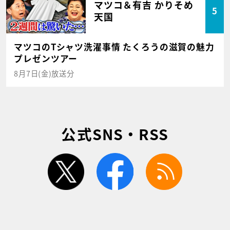
マツコ＆有吉 かりそめ
5
天国
マツコのTシャツ洗濯事情 たくろうの滋賀の魅力
プレゼンツアー
8月7日(金)放送分
公式SNS・RSS
twitter
facebook
rss