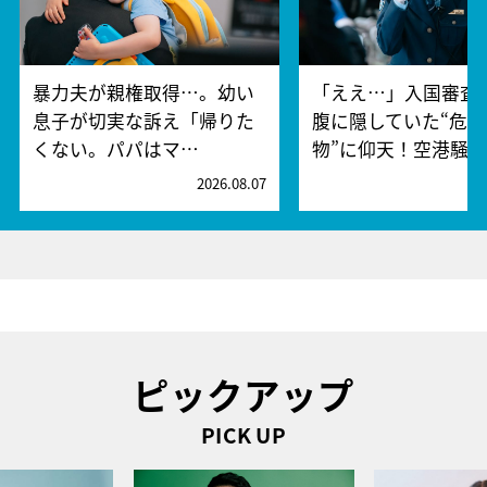
暴力夫が親権取得…。幼い
「ええ…」入国審査
息子が切実な訴え「帰りた
腹に隠していた“危険
くない。パパはマ…
物”に仰天！空港騒
2026.08.07
2
ピックアップ
PICK UP