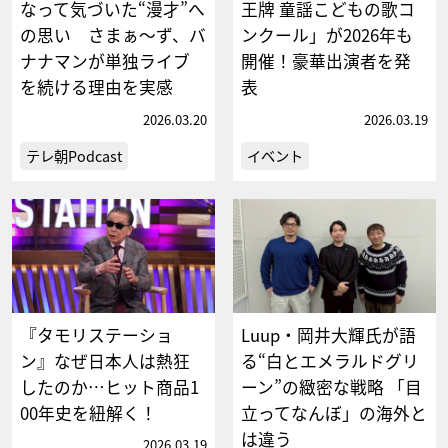
なって気づいた“漫才”へ
王牌 童謡こどもの歌コ
の思い さまぁ～ず、バ
ンクール」が2026年も
ナナマンが単独ライブ
開催！豪華出演者を発
を続ける理由を実感
表
2026.03.20
2026.03.19
テレ朝Podcast
イベント
『タモリステーショ
Luup・岡井大輝氏が語
ン』なぜ日本人は熱狂
る“白とエメラルドグリ
したのか…ヒット商品1
ーン”の緻密な戦略 「目
00年史を紐解く！
立ってなんぼ」の海外と
は違う
2026.03.19