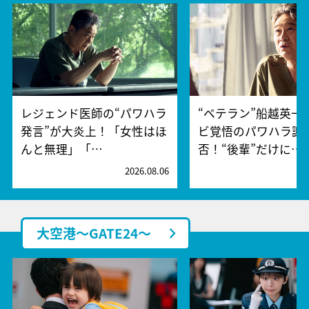
レジェンド医師の“パワハラ
“ベテラン”船越英一
発言”が大炎上！「女性はほ
ビ覚悟のパワハラ謝
んと無理」「…
否！“後輩”だけに…
2026.08.06
2
大空港～GATE24～