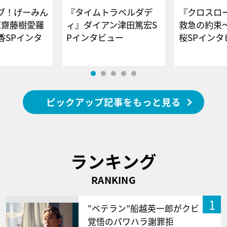
ブ！げーみん
『タイムトラベルダデ
『クロスロー
E齋藤樹愛羅
ィ』ダイアン津田篤宏S
救急の約束
香SPインタ
Pインタビュー
桜SPイ
ピックアップ記事をもっと見る
ランキング
RANKING
1
“ベテラン”船越英一郎がクビ
覚悟のパワハラ謝罪拒