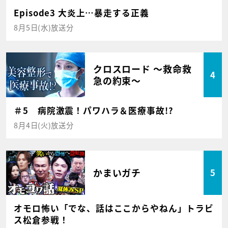
Episode3 大炎上…暴走する正義
8月5日(水)放送分
クロスロード ～救命救
4
急の約束～
＃5 病院激震！パワハラ＆医療事故!?
8月4日(火)放送分
かまいガチ
5
オモロ怖い「でな、話はここからやねん」トラビ
ス松倉参戦！