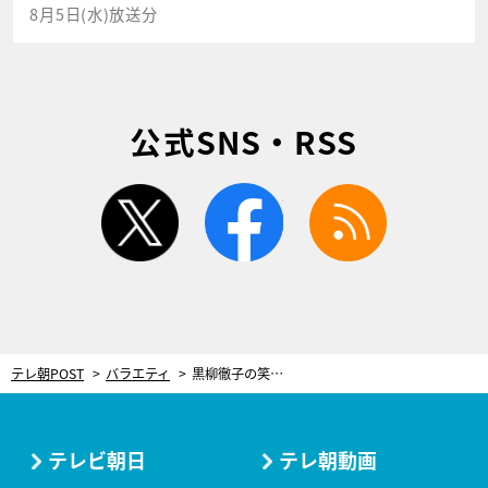
8月5日(水)放送分
公式SNS・RSS
twitter
facebook
rss
テレ朝POST
バラエティ
黒柳徹子の笑いが止まらない！新沼謙治と松居直美、実は師弟な2人の食い違う言い分
テレビ朝日
テレ朝動画