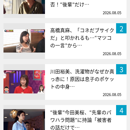
否！“後輩”だけ…
2026.08.05
2
高橋真麻、「コネだブサイク
だ」と叩かれるも…“マツコ
の一言”から…
2026.08.05
3
川田裕美、洗濯物がなぜか真
っ赤に！原因は息子のポケッ
トの中身…
2026.08.05
4
“後輩”今田美桜、“先輩のパ
ワハラ問題”に持論「被害者
の話だけで…