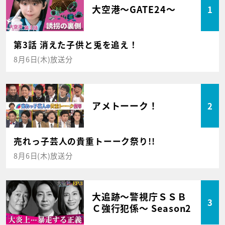
大空港～GATE24～
1
第3話 消えた子供と兎を追え！
8月6日(木)放送分
アメトーーク！
2
売れっ子芸人の貴重トーーク祭り!!
8月6日(木)放送分
大追跡～警視庁ＳＳＢ
3
Ｃ強行犯係～ Season2