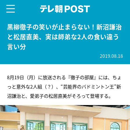
menu
テレ朝POST
黒柳徹子の笑いが止まらない！新沼謙治
と松居直美、実は師弟な2人の食い違う
言い分
2019.08.18
8月19日（月）に放送される『徹子の部屋』には、ちょ
っと意外な2人組（？）、“芸能界のバドミントン王”新
沼謙治と、愛弟子の松居直美がそろって登場する。