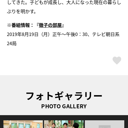
してきた。子どもが成長し、大人になった現在の暮らし
ぶりを明かす。
※番組情報：
『
徹子の部屋
』
2019年8月19日（月）正午～午後0：30、テレビ朝日系
24局
ス
フォトギャラリー
PHOTO GALLERY