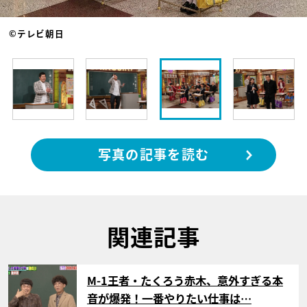
©テレビ朝日
写真の記事を読む
関連記事
サムネイル
M-1王者・たくろう赤木、意外すぎる本
音が爆発！一番やりたい仕事は…