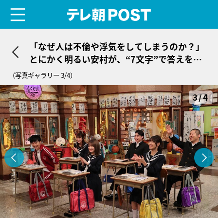
menu
テレ朝POST
「なぜ人は不倫や浮気をしてしまうのか？」
とにかく明るい安村が、“7文字”で答えを提
示
（写真ギャラリー 3/4）
3/4