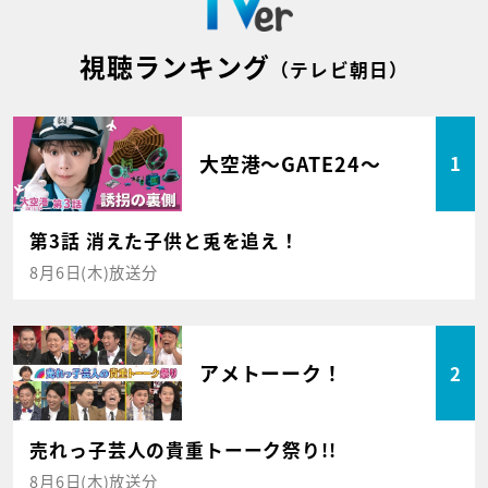
視聴ランキング
（テレビ朝日）
大空港～GATE24～
1
第3話 消えた子供と兎を追え！
8月6日(木)放送分
アメトーーク！
2
売れっ子芸人の貴重トーーク祭り!!
8月6日(木)放送分