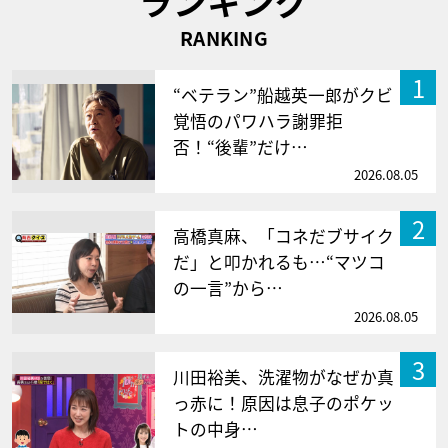
ランキング
RANKING
1
“ベテラン”船越英一郎がクビ
覚悟のパワハラ謝罪拒
否！“後輩”だけ…
2026.08.05
2
高橋真麻、「コネだブサイク
だ」と叩かれるも…“マツコ
の一言”から…
2026.08.05
3
川田裕美、洗濯物がなぜか真
っ赤に！原因は息子のポケッ
トの中身…