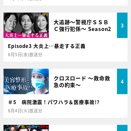
大追跡～警視庁ＳＳＢ
3
Ｃ強行犯係～ Season2
Episode3 大炎上…暴走する正義
8月5日(水)放送分
クロスロード ～救命救
4
急の約束～
＃5 病院激震！パワハラ＆医療事故!?
8月4日(火)放送分