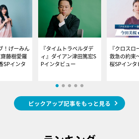
ブ！げーみん
『タイムトラベルダデ
『クロスロー
E齋藤樹愛羅
ィ』ダイアン津田篤宏S
救急の約束
香SPインタ
Pインタビュー
桜SPイ
ピックアップ記事をもっと見る