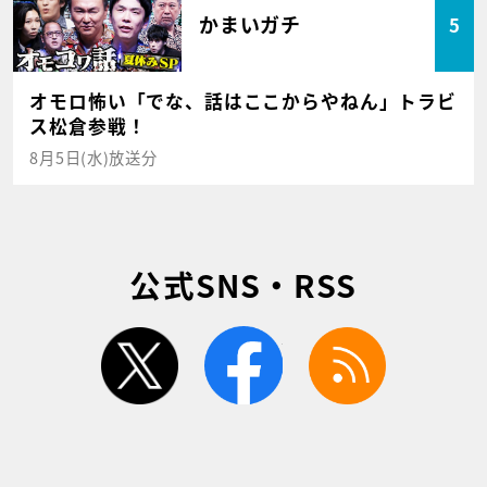
かまいガチ
5
オモロ怖い「でな、話はここからやねん」トラビ
ス松倉参戦！
8月5日(水)放送分
公式SNS・RSS
twitter
facebook
rss