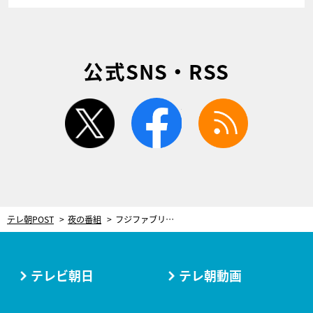
公式SNS・RSS
twitter
facebook
rss
テレ朝POST
夜の番組
フジファブリック、Mステ初出演で『若者のすべて』披露！志村正彦の映像＆歌声と“共演”も
テレビ朝日
テレ朝動画