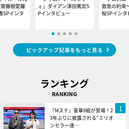
E齋藤樹愛羅
ィ』ダイアン津田篤宏S
救急の約束
香SPインタ
Pインタビュー
桜SPイ
ピックアップ記事をもっと見る
ランキング
RANKING
1
『Mステ』豪華8組が登場！2
3年ぶりに披露される“ミリオ
ンセラー達…