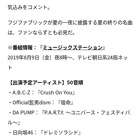
気込みをコメント。
フジファブリックが夏の一夜に披露する夏の終りの名曲
は、ファンならずとも必見だ。
※番組情報：『
ミュージックステーション
』
2019年8月9日（金）夜8時〜、テレビ朝日系24局ネッ
ト
【出演予定アーティスト】50音順
・A.B.C-Z：『Crush On You』
・Official髭男dism：『宿命』
・DA PUMP：『P.A.R.T.Y. ～ユニバース・フェスティバ
ル～』
・日向坂46：『ドレミソラシド』