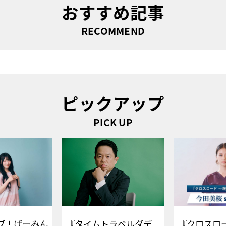
おすすめ記事
RECOMMEND
ピックアップ
PICK UP
ブ！げーみん
『タイムトラベルダデ
『クロスロー