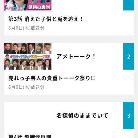
第3話 消えた子供と兎を追え！
8月6日(木)放送分
アメトーーク！
2
売れっ子芸人の貴重トーーク祭り!!
8月6日(木)放送分
名探偵のままでいて
3
第4話 超戦慄展開