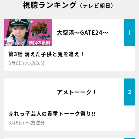
視聴ランキング
（テレビ朝日）
大空港～GATE24～
1
第3話 消えた子供と兎を追え！
8月6日(木)放送分
アメトーーク！
2
売れっ子芸人の貴重トーーク祭り!!
8月6日(木)放送分