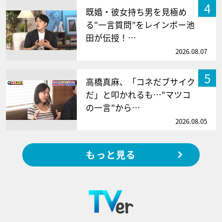
4
既婚・彼女持ち男を見極め
る“一言質問”をレインボー池
田が伝授！…
2026.08.07
5
高橋真麻、「コネだブサイク
だ」と叩かれるも…“マツコ
の一言”から…
2026.08.05
もっと見る