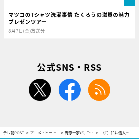
マツコのTシャツ洗濯事情 たくろうの滋賀の魅力
プレゼンツアー
8月7日(金)放送分
公式SNS・RSS
twitter
facebook
rss
テレ朝POST
アニメ・ヒーロー
野原一家が、“ポツリと一軒家”へ…『クレヨンしんちゃん』で『ポツンと一軒家』のパロディー
（C）臼井儀人/双葉社・シンエイ・テレビ朝日・ＡＤＫ