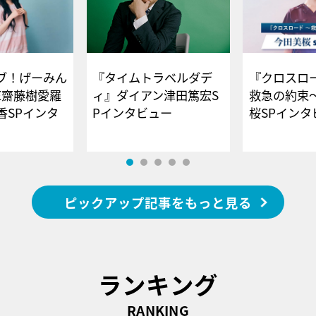
ブ！げーみん
『タイムトラベルダデ
『クロスロー
E齋藤樹愛羅
ィ』ダイアン津田篤宏S
救急の約束
香SPインタ
Pインタビュー
桜SPイ
ピックアップ記事をもっと見る
ランキング
RANKING