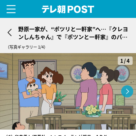
menu
テレ朝POST
野原一家が、“ポツリと一軒家”へ…『クレヨ
ンしんちゃん』で『ポツンと一軒家』のパロ
ディー
（写真ギャラリー 1/4）
1/4