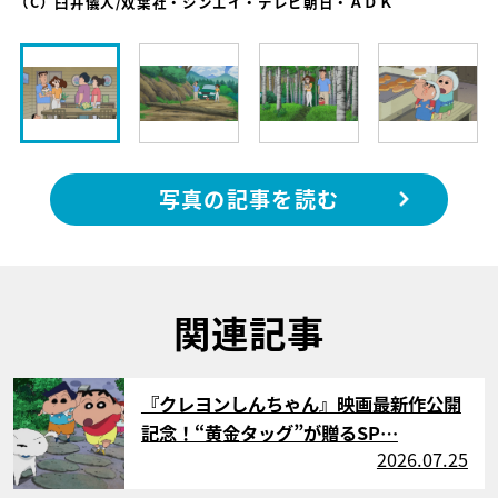
（C）臼井儀人/双葉社・シンエイ・テレビ朝日・ＡＤＫ
写真の記事を読む
関連記事
サムネイル
『クレヨンしんちゃん』映画最新作公開
記念！“黄金タッグ”が贈るSP…
2026.07.25