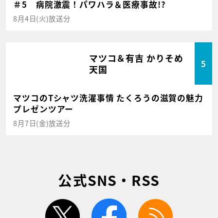
＃5 病院激震！パワハラ＆医療事故!?
8月4日(火)放送分
マツコ＆有吉 かりそめ
5
天国
マツコのTシャツ洗濯事情 たくろうの滋賀の魅力
プレゼンツアー
8月7日(金)放送分
公式SNS・RSS
twitter
facebook
rss