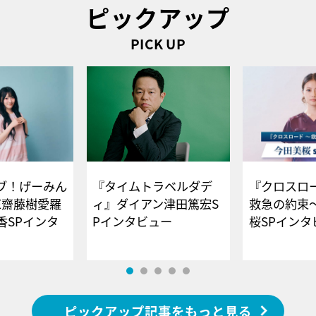
ピックアップ
PICK UP
ブ！げーみん
『タイムトラベルダデ
『クロスロー
E齋藤樹愛羅
ィ』ダイアン津田篤宏S
救急の約束
香SPインタ
Pインタビュー
桜SPイ
ピックアップ記事をもっと見る