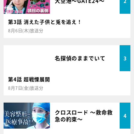
大空港～GATE24～
2
第3話 消えた子供と兎を追え！
8月6日(木)放送分
名探偵のままでいて
3
第4話 超戦慄展開
8月7日(金)放送分
クロスロード ～救命救
4
急の約束～