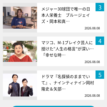
3
メジャー30球団で唯一の日
本人栄養士 ブルージェイ
ズ・岡本和真…
2026.08.08
4
マツコ、M-1ブレイク芸人に
授けた“人生の格言”が深い…
「幸せな時…
2026.08.08
5
ドラマ『名探偵のままでい
て』、ナインティナイン岡村
隆史＆矢部…
2026.08.08