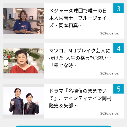
3
メジャー30球団で唯一の日
本人栄養士 ブルージェイ
ズ・岡本和真…
2026.08.08
4
マツコ、M-1ブレイク芸人に
授けた“人生の格言”が深い…
「幸せな時…
2026.08.08
5
ドラマ『名探偵のままでい
て』、ナインティナイン岡村
隆史＆矢部…
2026.08.08