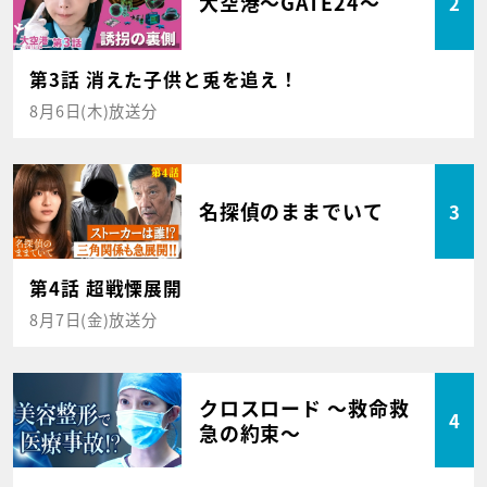
大空港～GATE24～
2
第3話 消えた子供と兎を追え！
8月6日(木)放送分
名探偵のままでいて
3
第4話 超戦慄展開
8月7日(金)放送分
クロスロード ～救命救
4
急の約束～