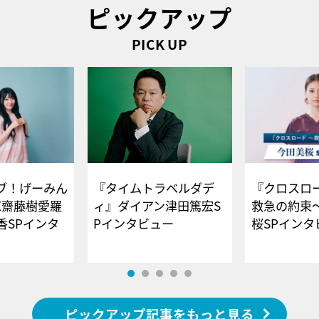
ピックアップ
PICK UP
ブ！げーみん
『タイムトラベルダデ
『クロスロー
E齋藤樹愛羅
ィ』ダイアン津田篤宏S
救急の約束
香SPインタ
Pインタビュー
桜SPイ
ピックアップ記事をもっと見る