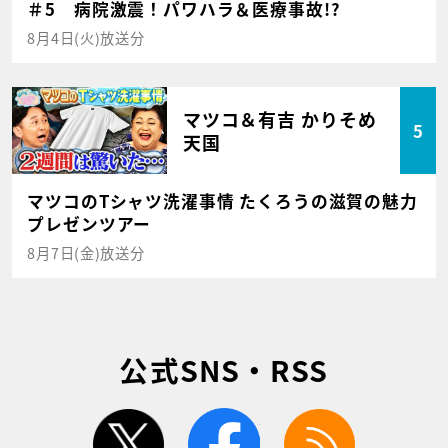
＃5 病院激震！パワハラ＆医療事故!?
8月4日(火)放送分
マツコ＆有吉 かりそめ
5
天国
マツコのTシャツ洗濯事情 たくろうの滋賀の魅力
プレゼンツアー
8月7日(金)放送分
公式SNS・RSS
twitter
facebook
rss