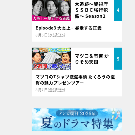
大追跡～警視庁
ＳＳＢＣ強行犯
4
係～ Season2
Episode3 大炎上…暴走する正義
8月5日(水)放送分
マツコ＆有吉 か
5
りそめ天国
マツコのTシャツ洗濯事情 たくろうの滋
賀の魅力プレゼンツアー
8月7日(金)放送分