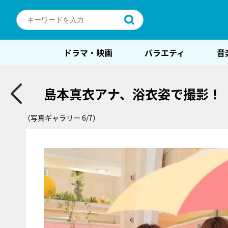
ドラマ・映画
バラエティ
音
島本真衣アナ、浴衣姿で撮影！
（写真ギャラリー 6/7）