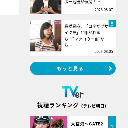
ボー池田が伝授！…
2026.08.07
5
高橋真麻、「コネだブサ
イクだ」と叩かれる
も…“マツコの一言”か
ら…
2026.08.05
もっと見る
視聴ランキング
（テレビ朝日）
大空港～GATE2
1