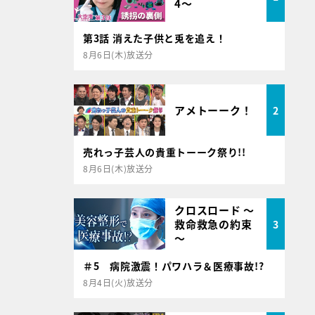
4～
第3話 消えた子供と兎を追え！
8月6日(木)放送分
アメトーーク！
2
売れっ子芸人の貴重トーーク祭り!!
8月6日(木)放送分
クロスロード ～
救命救急の約束
3
～
＃5 病院激震！パワハラ＆医療事故!?
8月4日(火)放送分