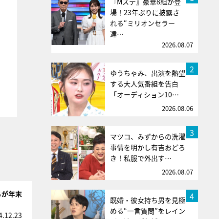
『Mステ』豪華8組が登
場！23年ぶりに披露さ
れる“ミリオンセラー
達…
2026.08.07
2
ゆうちゃみ、出演を熱望
する大人気番組を告白
「オーディション10…
2026.08.06
3
マツコ、みずからの洗濯
事情を明かし有吉おどろ
き！私服で外出す…
2026.08.07
ちが年末
4
既婚・彼女持ち男を見極
める“一言質問”をレイン
4.12.23