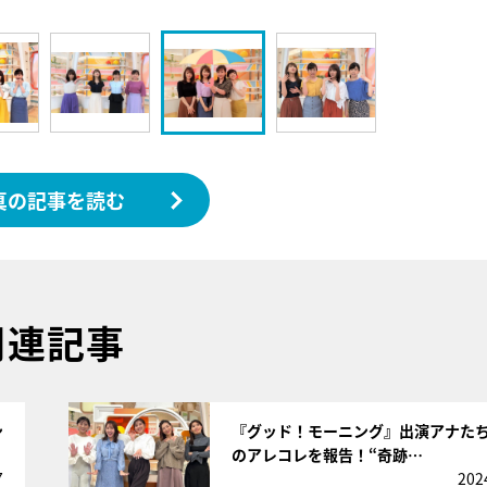
真の記事を読む
関連記事
サムネイル
ン
『グッド！モーニング』出演アナた
のアレコレを報告！“奇跡…
7
202