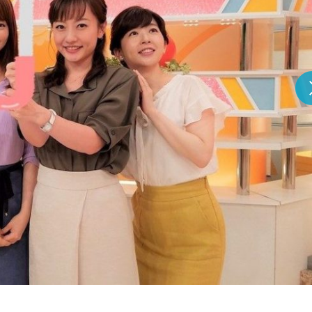
『アイ＝ラブ！げーみん
E齋藤樹愛羅＆佐々木舞
ビュー