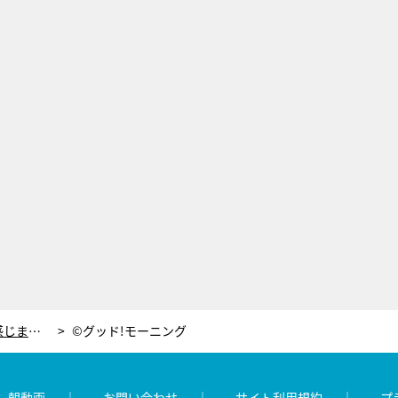
島本真衣アナ、浴衣姿で撮影！「涼を感じました」
©グッド!モーニング
レ朝動画
お問い合わせ
サイト利用規約
プ