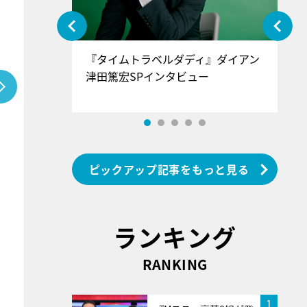
ぐ』＝LOV
『タイムトラベルダディ』ダイアン
『
香SPインタ
津田篤宏SPインタビュー
～
ピックアップ記事をもっと見る
ランキング
RANKING
1