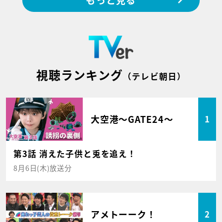
視聴ランキング
（テレビ朝日）
大空港～GATE24～
1
第3話 消えた子供と兎を追え！
8月6日(木)放送分
アメトーーク！
2