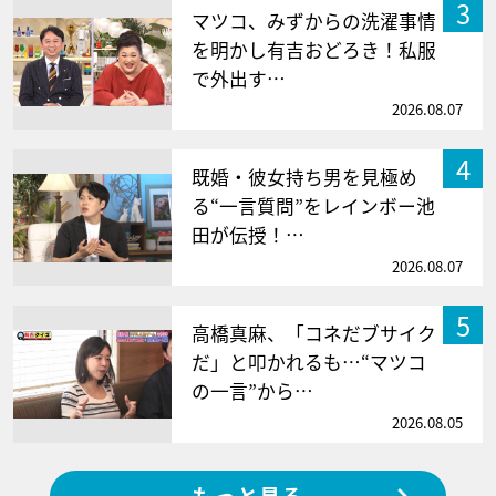
3
マツコ、みずからの洗濯事情
を明かし有吉おどろき！私服
で外出す…
2026.08.07
4
既婚・彼女持ち男を見極め
る“一言質問”をレインボー池
田が伝授！…
2026.08.07
5
高橋真麻、「コネだブサイク
だ」と叩かれるも…“マツコ
の一言”から…
2026.08.05
もっと見る