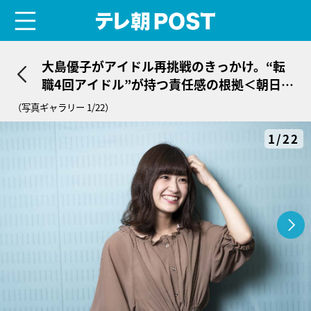
menu
テレ朝POST
大島優子がアイドル再挑戦のきっかけ。“転
職4回アイドル”が持つ責任感の根拠＜朝日花
奈＞
（写真ギャラリー 1/22）
1/22