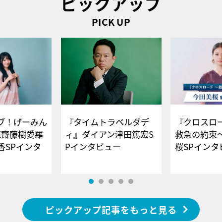
ピックアップ
PICK UP
ブ！げーみん
『タイムトラベルダデ
『クロスロー
E齋藤樹愛羅
ィ』ダイアン津田篤宏S
救急の約束
香SPインタ
Pインタビュー
桜SPイ
ピックアップ記事をもっと見る