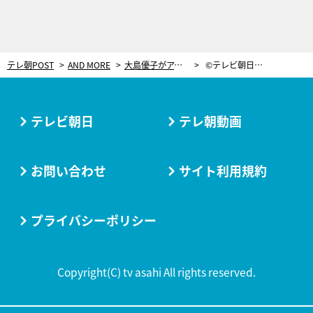
テレ朝POST
AND MORE
大島優子がアイドル再挑戦のきっかけ。“転職4回アイドル”が持つ責任感の根拠＜朝日花奈＞
©テレビ朝日／テレ朝POST 「Good Tears」の朝日花奈
テレビ朝日
テレ朝動画
お問い合わせ
サイト利用規約
プライバシーポリシー
Copyright(C) tv asahi All rights reserved.