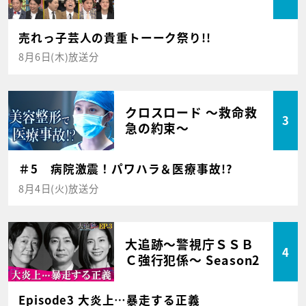
売れっ子芸人の貴重トーーク祭り!!
8月6日(木)放送分
クロスロード ～救命救
3
急の約束～
＃5 病院激震！パワハラ＆医療事故!?
8月4日(火)放送分
大追跡～警視庁ＳＳＢ
4
Ｃ強行犯係～ Season2
Episode3 大炎上…暴走する正義