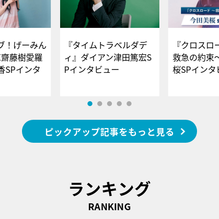
ブ！げーみん
『タイムトラベルダデ
『クロスロー
E齋藤樹愛羅
ィ』ダイアン津田篤宏S
救急の約束
香SPインタ
Pインタビュー
桜SPイ
ピックアップ記事をもっと見る
ランキング
RANKING