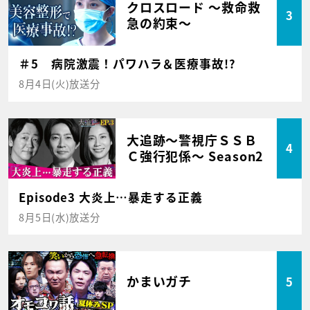
クロスロード ～救命救
3
急の約束～
＃5 病院激震！パワハラ＆医療事故!?
8月4日(火)放送分
大追跡～警視庁ＳＳＢ
4
Ｃ強行犯係～ Season2
Episode3 大炎上…暴走する正義
8月5日(水)放送分
かまいガチ
5