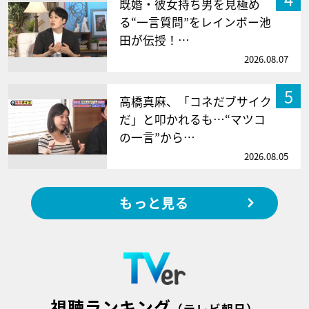
既婚・彼女持ち男を見極め
る“一言質問”をレインボー池
田が伝授！…
2026.08.07
5
高橋真麻、「コネだブサイク
だ」と叩かれるも…“マツコ
の一言”から…
2026.08.05
もっと見る
視聴ランキング
（テレビ朝日）