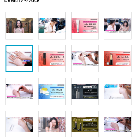
©BeauTV ～VOCE