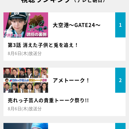
大空港～GATE24～
1
第3話 消えた子供と兎を追え！
8月6日(木)放送分
アメトーーク！
2
売れっ子芸人の貴重トーーク祭り!!
8月6日(木)放送分