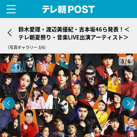
menu
テレ朝POST
鈴木愛理・渡辺美優紀・吉本坂46ら発表！＜
テレ朝夏祭り・音楽LIVE出演アーティスト＞
（写真ギャラリー 3/6）
3/6