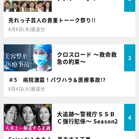
売れっ子芸人の貴重トーーク祭り!!
8月6日(木)放送分
クロスロード ～救命救
3
急の約束～
＃5 病院激震！パワハラ＆医療事故!?
8月4日(火)放送分
大追跡～警視庁ＳＳＢ
4
Ｃ強行犯係～ Season2