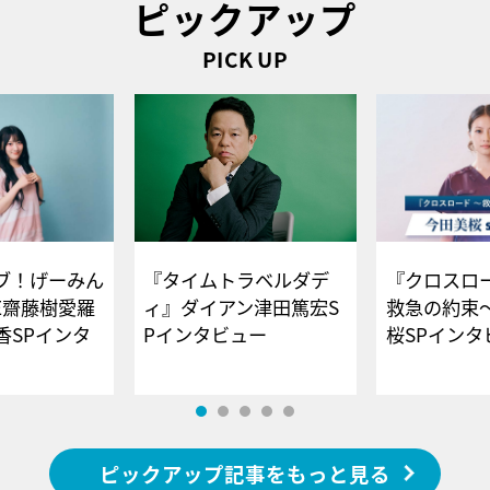
ピックアップ
PICK UP
ブ！げーみん
『タイムトラベルダデ
『クロスロー
E齋藤樹愛羅
ィ』ダイアン津田篤宏S
救急の約束
香SPインタ
Pインタビュー
桜SPイ
ピックアップ記事をもっと見る