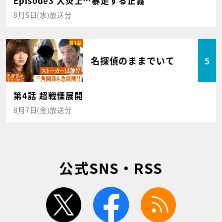
Episode3 大炎上…暴走する正義
8月5日(水)放送分
名探偵のままでいて
5
第4話 超戦慄展開
8月7日(金)放送分
公式SNS・RSS
twitter
facebook
rss