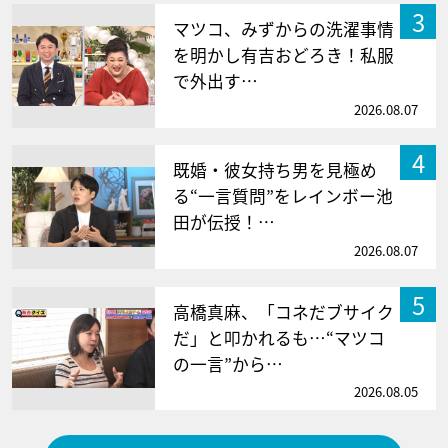
3
マツコ、みずからの洗濯事情
を明かし有吉おどろき！私服
で外出す…
2026.08.07
4
既婚・彼女持ち男を見極め
る“一言質問”をレインボー池
田が伝授！…
2026.08.07
5
高橋真麻、「コネだブサイク
だ」と叩かれるも…“マツコ
の一言”から…
2026.08.05