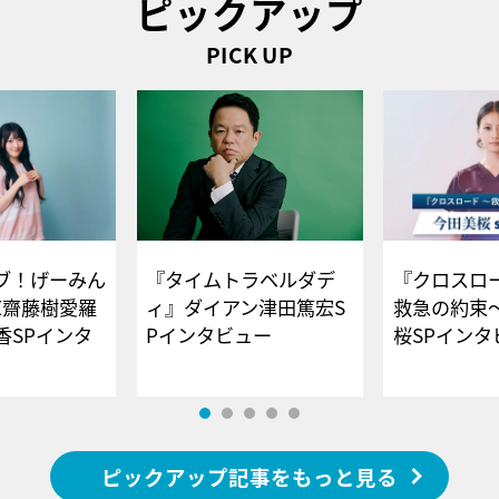
ピックアップ
PICK UP
ブ！げーみん
『タイムトラベルダデ
『クロスロー
E齋藤樹愛羅
ィ』ダイアン津田篤宏S
救急の約束
香SPインタ
Pインタビュー
桜SPイ
ピックアップ記事をもっと見る