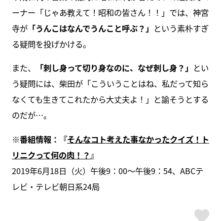
ーナー「じゃあ教えて！昭和の皆さん！！」では、神宮
寺が
「うんこはなんでうんこと呼ぶ？」
という素朴すぎ
る疑問を投げかける。
また、
「刺し身って切り身なのに、なぜ刺し身？」
とい
う疑問には、柴田が「こういうことはね、私だって知ら
なくても生きてこれたから大丈夫よ！」と諭そうとする
のだが…。
※番組情報：『
そんなコト考えた事なかったクイズ！ト
リニクって何の肉！？
』
2019年6月18日（火）午後9：00～午後9：54、ABCテ
レビ・テレビ朝日系24局
ス