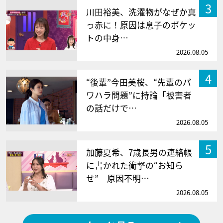
3
川田裕美、洗濯物がなぜか真
っ赤に！原因は息子のポケッ
トの中身…
2026.08.05
4
“後輩”今田美桜、“先輩のパ
ワハラ問題”に持論「被害者
の話だけで…
2026.08.05
5
加藤夏希、7歳長男の連絡帳
に書かれた衝撃の“お知ら
せ” 原因不明…
2026.08.05