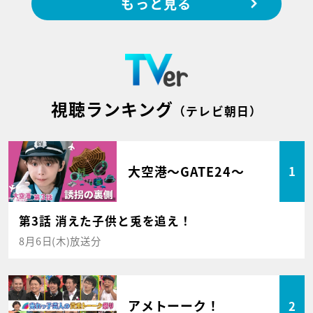
もっと見る
視聴ランキング
（テレビ朝日）
大空港～GATE24～
1
第3話 消えた子供と兎を追え！
8月6日(木)放送分
アメトーーク！
2