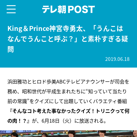
menu
テレ朝POST
King＆Prince神宮寺勇太、「うんこは
なんでうんこと呼ぶ？」と素朴すぎる疑
問
2019.06.18
浜田雅功とヒロド歩美ABCテレビアナウンサーが司会を
務め、昭和世代が平成生まれたちに“知っていて当たり
前の常識”をクイズにして出題していくバラエティ番組
『そんなコト考えた事なかったクイズ！トリニクって何
の肉！？』
が、6月18日（火）に放送される。