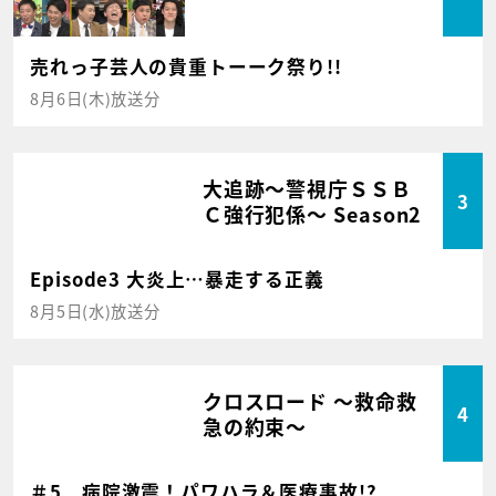
売れっ子芸人の貴重トーーク祭り!!
8月6日(木)放送分
大追跡～警視庁ＳＳＢ
3
Ｃ強行犯係～ Season2
Episode3 大炎上…暴走する正義
8月5日(水)放送分
クロスロード ～救命救
4
急の約束～
＃5 病院激震！パワハラ＆医療事故!?