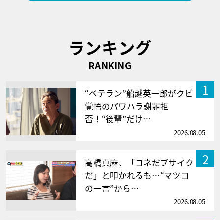
ランキング
RANKING
1
“ベテラン”船越英一郎がクビ
覚悟のパワハラ謝罪拒
否！“後輩”だけ…
2026.08.05
2
高橋真麻、「コネだブサイク
だ」と叩かれるも…“マツコ
の一言”から…
2026.08.05