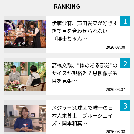
RANKING
1
伊藤沙莉、芦田愛菜が好きす
ぎて目を合わせられない…
『博士ちゃん…
2026.08.08
2
高橋文哉、“体のある部分”の
サイズが規格外？黒柳徹子も
目を見張…
2026.08.07
3
メジャー30球団で唯一の日
本人栄養士 ブルージェイ
ズ・岡本和真…
2026.08.08