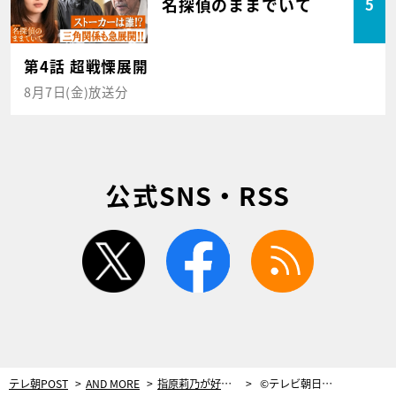
名探偵のままでいて
5
第4話 超戦慄展開
8月7日(金)放送分
公式SNS・RSS
twitter
facebook
rss
テレ朝POST
AND MORE
指原莉乃が好きすぎて、好きすぎて…。16歳少女が本物のアイドルになった軌跡＜小澤愛実＞
©テレビ朝日／テレ朝POST