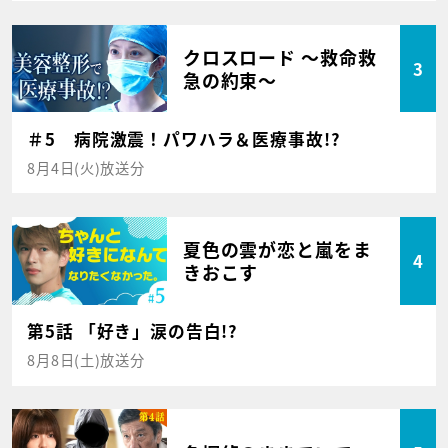
クロスロード ～救命救
3
急の約束～
＃5 病院激震！パワハラ＆医療事故!?
8月4日(火)放送分
夏色の雲が恋と嵐をま
4
きおこす
第5話 「好き」涙の告白!?
8月8日(土)放送分