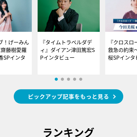
ブ！げーみん
『タイムトラベルダデ
『クロスロー
E齋藤樹愛羅
ィ』ダイアン津田篤宏S
救急の約束
香SPインタ
Pインタビュー
桜SPイ
ピックアップ記事をもっと見る
ランキング