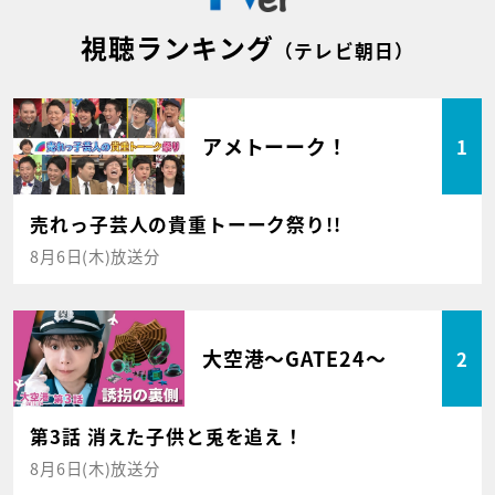
視聴ランキング
（テレビ朝日）
アメトーーク！
1
売れっ子芸人の貴重トーーク祭り!!
8月6日(木)放送分
大空港～GATE24～
2
第3話 消えた子供と兎を追え！
8月6日(木)放送分