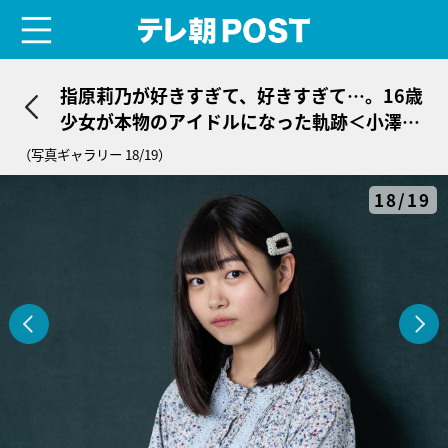
menu
テレ朝POST
指原莉乃が好きすぎて、好きすぎて…。16歳
少女が本物のアイドルになった軌跡＜小澤愛
実＞
（写真ギャラリー 18/19）
18/19