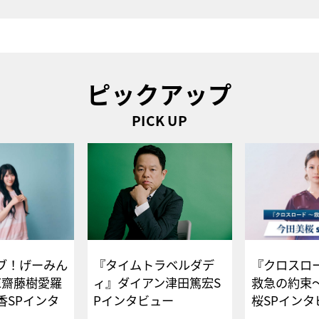
ピックアップ
PICK UP
ブ！げーみん
『タイムトラベルダデ
『クロスロー
E齋藤樹愛羅
ィ』ダイアン津田篤宏S
救急の約束
香SPインタ
Pインタビュー
桜SPイ