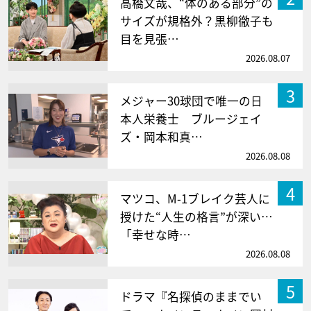
高橋文哉、“体のある部分”の
サイズが規格外？黒柳徹子も
目を見張…
2026.08.07
3
メジャー30球団で唯一の日
本人栄養士 ブルージェイ
ズ・岡本和真…
2026.08.08
4
マツコ、M-1ブレイク芸人に
授けた“人生の格言”が深い…
「幸せな時…
2026.08.08
5
ドラマ『名探偵のままでい