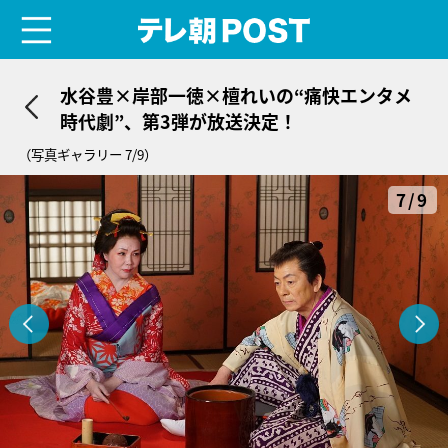
menu
テレ朝POST
水谷豊×岸部一徳×檀れいの“痛快エンタメ
時代劇”、第3弾が放送決定！
（写真ギャラリー 7/9）
7/9