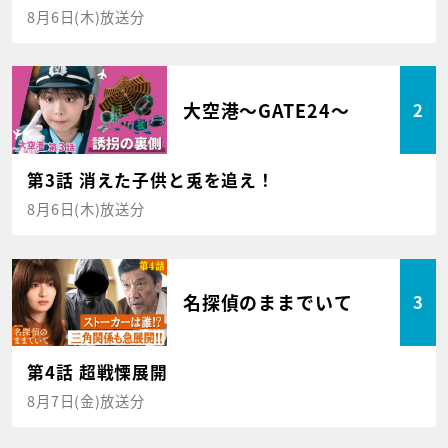
8月6日(木)放送分
大空港～GATE24～
2
第3話 消えた子供と兎を追え！
8月6日(木)放送分
名探偵のままでいて
3
第4話 超戦慄展開
8月7日(金)放送分