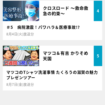
クロスロード ～救命救
4
急の約束～
＃5 病院激震！パワハラ＆医療事故!?
8月4日(火)放送分
マツコ＆有吉 かりそめ
5
天国
マツコのTシャツ洗濯事情 たくろうの滋賀の魅力
プレゼンツアー
8月7日(金)放送分