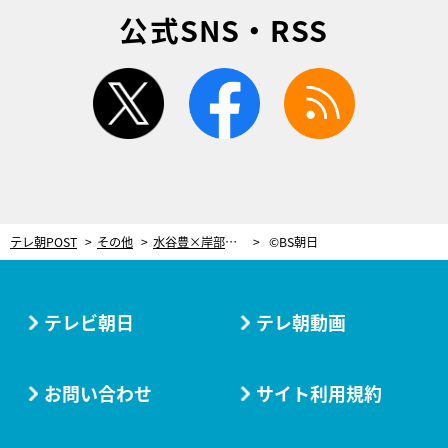
公式SNS・RSS
twitter
facebook
rss
テレ朝POST
その他
水谷豊×岸部一徳×檀れいの“痛快エンタメ時代劇”、第3弾が放送決定！
©BS朝日
テレビ朝日
テレ朝動画
お問い合わせ
サイト利用規約