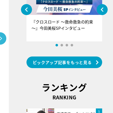
ぐ』＝LOV
『クロスロード ～救命救急の約束
『
香SPインタ
～』今田美桜SPインタビュー
ロ
ン
ピックアップ記事をもっと見る
ランキング
RANKING
1