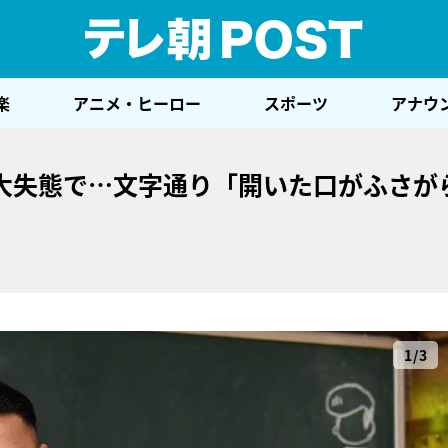
テレ
楽
アニメ・ヒーロー
スポーツ
アナウ
大失態で…文字通り「開いた口がふさが
1/3