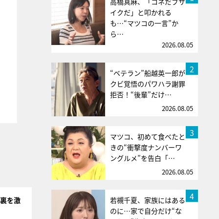
高橋真麻、「コネだブサ
イクだ」と叩かれる
も…“マツコの一言”か
ら…
2026.08.05
2
“ベテラン”船越英一郎が
クビ覚悟のパワハラ謝罪
拒否！“後輩”だけ…
2026.08.05
3
マツコ、初めて食べたと
きの“衝撃度ナンバーワ
ングルメ”を告白「…
2026.08.05
4
若槻千夏、家族にはある
台裏を激
のに…家で自分だけ“な