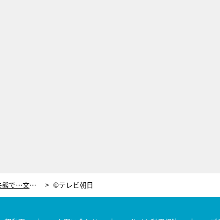
オードリー若林、元ヤン俳優の大失態で…文字通り「開いた口がふさがらない」状態に！
©テレビ朝日