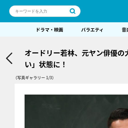
ドラマ・映画
バラエティ
音
オードリー若林、元ヤン俳優の
い」状態に！
（写真ギャラリー 1/3）