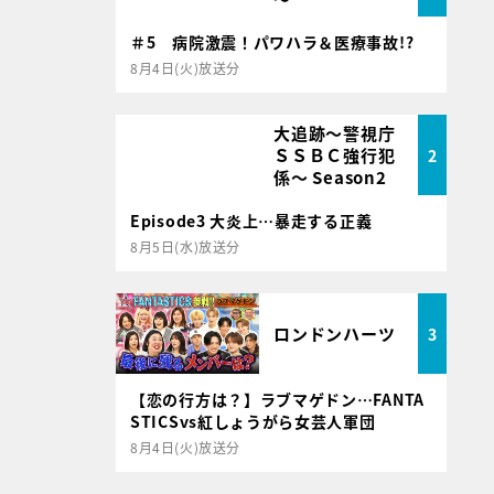
＃5 病院激震！パワハラ＆医療事故!?
8月4日(火)放送分
大追跡～警視庁
ＳＳＢＣ強行犯
2
係～ Season2
Episode3 大炎上…暴走する正義
8月5日(水)放送分
ロンドンハーツ
3
【恋の行方は？】ラブマゲドン…FANTA
STICSvs紅しょうがら女芸人軍団
8月4日(火)放送分