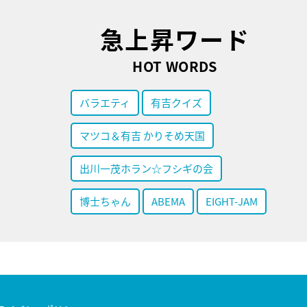
急上昇ワード
HOT WORDS
バラエティ
有吉クイズ
マツコ＆有吉 かりそめ天国
出川一茂ホラン☆フシギの会
博士ちゃん
ABEMA
EIGHT-JAM