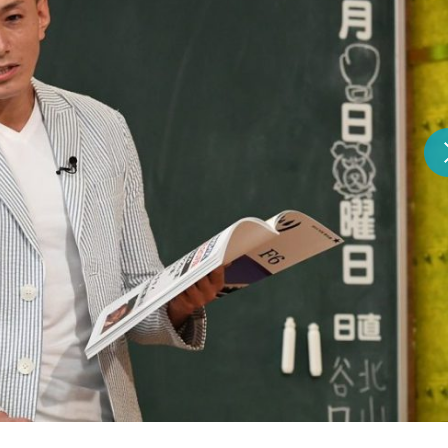
『アイ＝ラブ！げーみん
E齋藤樹愛羅＆佐々木舞
ビュー