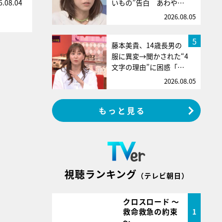
いもの”告白 あわや…
6.08.04
2026.08.05
5
藤本美貴、14歳長男の
服に異変→聞かされた“4
文字の理由”に困惑「…
2026.08.05
もっと見る
視聴ランキング
（テレビ朝日）
クロスロード ～
救命救急の約束
1
～