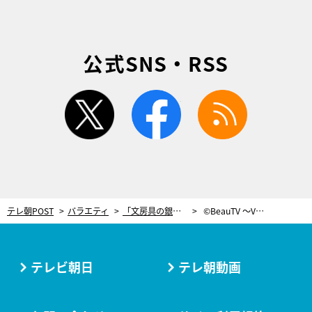
公式SNS・RSS
twitter
facebook
rss
テレ朝POST
バラエティ
「文房具の銀色丸シール」で簡単にできる！春のグラデーションネイルの作り方
©BeauTV ～VOCE
テレビ朝日
テレ朝動画