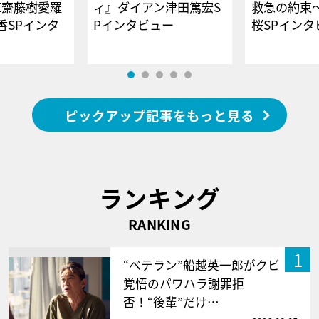
E齋藤樹愛羅
ィ』ダイアン津田篤宏S
救急の約束
香SPインタ
Pインタビュー
桜SPイ
ピックアップ記事をもっと見る
ランキング
RANKING
1
“ベテラン”船越英一郎がクビ
覚悟のパワハラ謝罪拒
否！“後輩”だけ…