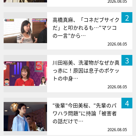
2026.08.05
2
高橋真麻、「コネだブサイク
だ」と叩かれるも…“マツコ
の一言”から…
2026.08.05
3
川田裕美、洗濯物がなぜか真
っ赤に！原因は息子のポケッ
トの中身…
2026.08.05
4
“後輩”今田美桜、“先輩のパ
ワハラ問題”に持論「被害者
の話だけで…
2026.08.05