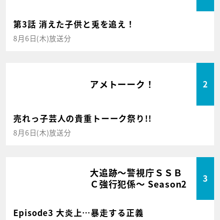
第3話 消えた子供と兎を追え！
8月6日(木)放送分
アメトーーク！
2
売れっ子芸人の貴重トーーク祭り!!
8月6日(木)放送分
大追跡～警視庁ＳＳＢ
3
Ｃ強行犯係～ Season2
Episode3 大炎上…暴走する正義