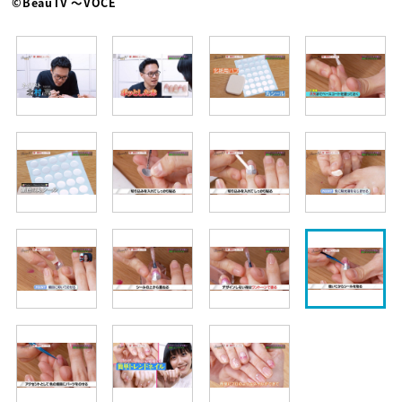
©BeauTV ～VOCE