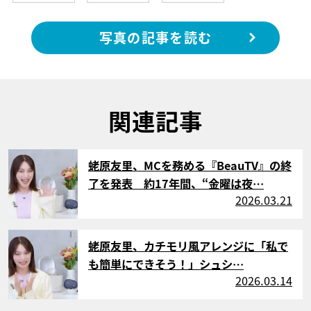
写真の記事を読む
関連記事
サムネイル
蛯原友里、MCを務める『BeauTV』の終
了を発表 約17年間、“金曜は夜…
2026.03.21
サムネイル
蛯原友里、カチモリ風アレンジに「私で
も簡単にできそう！」シュシ…
2026.03.14